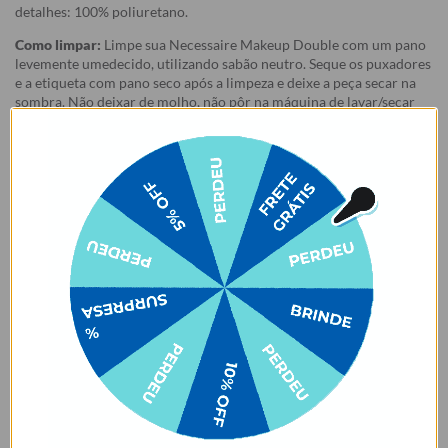
detalhes: 100% poliuretano.
Como limpar:
Limpe sua Necessaire Makeup Double com um pano
levemente umedecido, utilizando sabão neutro. Seque os puxadores
e a etiqueta com pano seco após a limpeza e deixe a peça secar na
sombra. Não deixar de molho, não pôr na máquina de lavar/secar
ou secar ao sol, ok? Para deixar sua necessaire incrível, siga
corretamente as instruções para lavagem.
Garantia:
Arrependimento
- Os nossos produtos personalizados (
estampados ou
customizados com nome/foto
) são feitos especialmente para você,
de acordo com a opção escolhida no momento da compra.
- Isso significa que a produção só começa após a confirmação do
pedido, e o item é criado exclusivamente com a estampa
selecionada,
mesmo quando não há customização com nome
.
- Por isso, é super importante conferir com atenção todos os
detalhes antes de finalizar a compra, como modelo, estampa e
variações escolhidas.
- Após o início da produção,
não é possível realizar
cancelamentos ou alterações
, pois o produto não pode retornar
ao estoque.