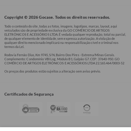
Copyright © 2026 Gocase. Todos os direitos reservados.
Todo o conteúdo do site, todas as fotos, imagens, logotipos, marcas, layout, aqui
veículados são de propriedade exclusiva da GO COMÉRCIO DE ARTIGOS
ELETRÔNICOS E ACESSÓRIOS LTDA. É vedada qualquer reprodução, total ou parcial,
de qualquer elemento de identidade, sem expressa autorização. A violação de
qualquer direito mencionado implicará na responsabilização cível e criminal nos
termos da Lei.
Rodovia Fernão Dias, Km 9745, S/N, Bairro Dos Pires - Extrema/Minas Gerais.
Complemento: Condomínio VBI Log, Módulo B1, Galpão G7. CEP: 37640-950. GO
COMÉRCIO DE ARTIGOS ELETRÔNICOS E ACESSÓRIOS LTDA 22.165.464/0003-52
Os preços dos produtos estão sujeitos a alteração sem aviso prévio.
Certificados de Segurança