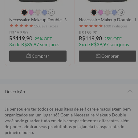
+2
+2
Necessaire Makeup Double - Volta ao Mundo Manuscrita
Necessaire Makeup Double - In
★
★
★
★
★
★
★
★
★
★
1680 avaliações
1680 avaliações
R$159,90
R$159,90
R$119,90
R$119,90
25% OFF
25% OFF
3x de R$39,97 sem juros
3x de R$39,97 sem juros
Comprar
Comprar
Descrição
Já pensou em ter todos os seus itens de self care e maquiagem bem
organizados em um lugar só? Com a Necessaire Makeup Double
você pode guardar tudo em dois compartimentos diferentes, além
de poder admirar seus produtinhos pela janela transparente do
primeiro bolso.