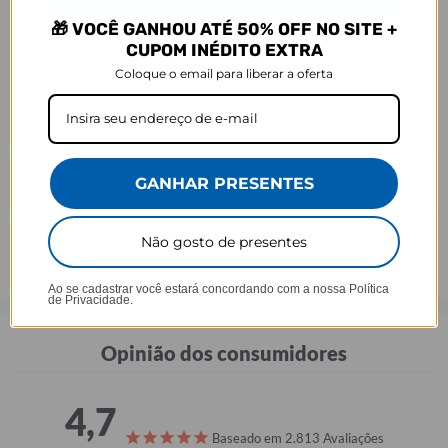
🎁 VOCÊ GANHOU ATÉ 50% OFF NO SITE +
Defeito
CUPOM INÉDITO EXTRA
- O produto tem uma garantia de 90 dias contra defeitos de
fabricação, costura e montagem, e 6 meses contra defeitos de
Coloque o email para liberar a oferta
personalização.
*A imagem do produto é ilustrativa e pode variar de tonalidade e
cor de acordo com a configuração de cada tela.
Prazo de Postagem
GANHAR PRESENTES
Não gosto de presentes
Ao se cadastrar você estará concordando com a nossa
Política
de Privacidade.
Opinião dos consumidores
4,7
Baseado em 2.813 Avaliações