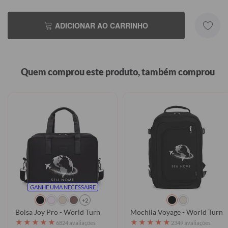
ADICIONAR AO CARRINHO
Quem comprou este produto, também comprou
GANHE UMA NECESSAIRE
+2
Bolsa Joy Pro - World Turn
Mochila Voyage - World Turn
★
★
★
★
★
★
★
★
★
★
6824 avaliações
2349 avaliações