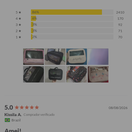
86%
5 ★
2410
6%
4 ★
170
3%
3 ★
92
3%
2 ★
71
2%
1 ★
70
08/08/2026
Kissila A.
Brazil
Amei!