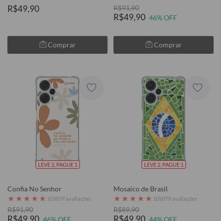
R$49,90
R$91,90
R$49,90
46% OFF
Comprar
Comprar
LEVE 2, PAGUE 1
LEVE 2, PAGUE 1
Confia No Senhor
Mosaico de Brasil
★
★
★
★
★
★
★
★
★
★
105079 avaliações
105079 avaliações
R$91,90
R$89,90
R$49,90
R$49,90
46% OFF
44% OFF