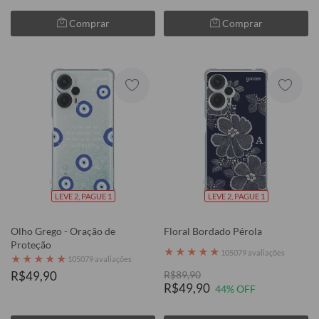
Comprar
Comprar
LEVE 2, PAGUE 1
LEVE 2, PAGUE 1
Olho Grego - Oração de
Floral Bordado Pérola
Proteção
★
★
★
★
★
105079 avaliações
★
★
★
★
★
105079 avaliações
R$49,90
R$89,90
R$49,90
44% OFF