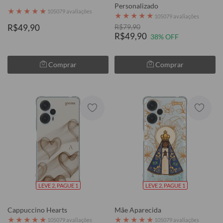
Personalizado
★
★
★
★
★
105079 avaliações
★
★
★
★
★
105079 avaliações
R$49,90
R$79,90
R$49,90
38% OFF
Comprar
Comprar
LEVE 2, PAGUE 1
LEVE 2, PAGUE 1
Cappuccino Hearts
Mãe Aparecida
★
★
★
★
★
★
★
★
★
★
105079 avaliações
105079 avaliações