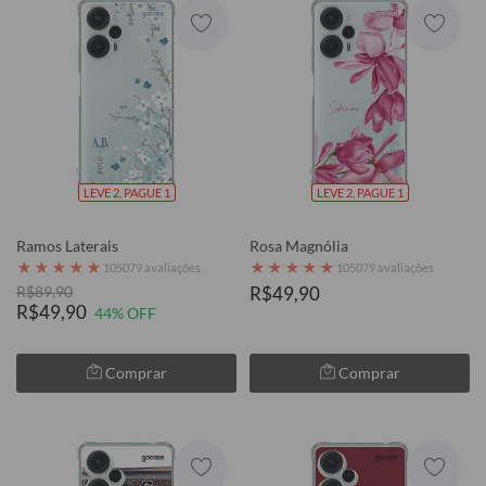
LEVE 2, PAGUE 1
LEVE 2, PAGUE 1
Ramos Laterais
Rosa Magnólia
★
★
★
★
★
★
★
★
★
★
105079 avaliações
105079 avaliações
R$89,90
R$49,90
R$49,90
44% OFF
Comprar
Comprar