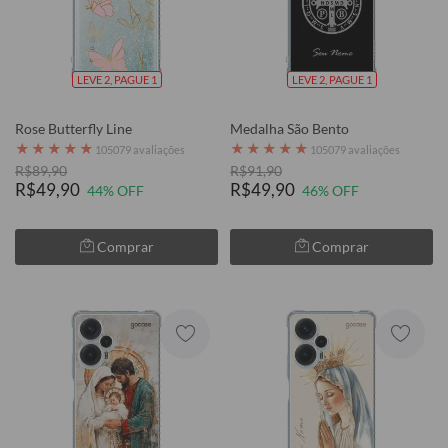
LEVE 2, PAGUE 1
LEVE 2, PAGUE 1
Rose Butterfly Line
Medalha São Bento
★
★
★
★
★
★
★
★
★
★
105079 avaliações
105079 avaliações
R$89,90
R$91,90
R$49,90
R$49,90
44% OFF
46% OFF
Comprar
Comprar