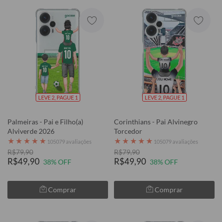
LEVE 2, PAGUE 1
LEVE 2, PAGUE 1
Palmeiras - Pai e Filho(a)
Corinthians - Pai Alvinegro
Alviverde 2026
Torcedor
★
★
★
★
★
★
★
★
★
★
105079 avaliações
105079 avaliações
R$79,90
R$79,90
R$49,90
R$49,90
38% OFF
38% OFF
Comprar
Comprar