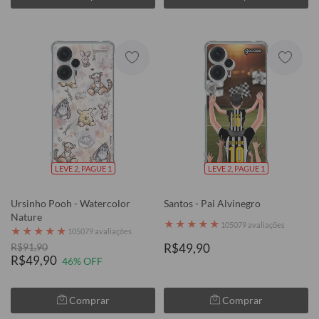
LEVE 2, PAGUE 1
LEVE 2, PAGUE 1
Ursinho Pooh - Watercolor
Santos - Pai Alvinegro
Nature
★
★
★
★
★
105079 avaliações
★
★
★
★
★
105079 avaliações
R$91,90
R$49,90
R$49,90
46% OFF
Comprar
Comprar