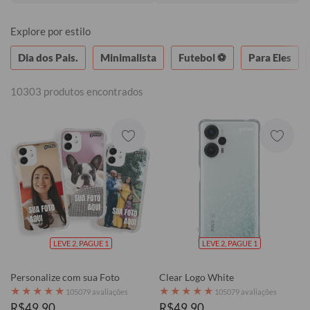
Explore por estilo
Dia dos Pais.
Minimalista
Futebol ⚽
Para Eles
10303 produtos encontrados
LEVE 2, PAGUE 1
LEVE 2, PAGUE 1
Personalize com sua Foto
Clear Logo White
★
★
★
★
★
★
★
★
★
★
105079 avaliações
105079 avaliações
R$49,90
R$49,90