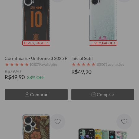
LEVE 2, PAGUE 1
LEVE 2, PAGUE 1
Corinthians - Uniforme 3 2025 P
Inicial Sutil
★
★
★
★
★
★
★
★
★
★
105079 avaliações
105079 avaliações
R$79,90
R$49,90
R$49,90
38% OFF
Comprar
Comprar