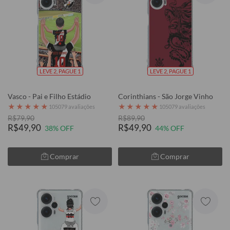
LEVE 2, PAGUE 1
LEVE 2, PAGUE 1
Vasco - Pai e Filho Estádio
Corinthians - São Jorge Vinho
★
★
★
★
★
★
★
★
★
★
105079 avaliações
105079 avaliações
R$79,90
R$89,90
R$49,90
R$49,90
38% OFF
44% OFF
Comprar
Comprar