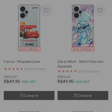
LEVE 2, PAGUE 1
LEVE 2, PAGUE 1
Carros - Mcqueen Love
Lilo & Stitch - Stitch Fofo com
Aquarela
★
★
★
★
★
105079 avaliações
★
★
★
★
★
105079 avaliações
R$91,90
R$91,90
R$49,90
R$49,90
46% OFF
46% OFF
Comprar
Comprar