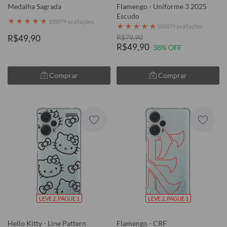
Medalha Sagrada
Flamengo - Uniforme 3 2025
Escudo
★
★
★
★
★
105079 avaliações
★
★
★
★
★
105079 avaliações
R$49,90
R$79,90
R$49,90
38% OFF
Comprar
Comprar
LEVE 2, PAGUE 1
LEVE 2, PAGUE 1
Hello Kitty - Line Pattern
Flamengo - CRF