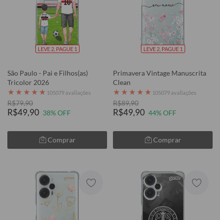
LEVE 2, PAGUE 1
LEVE 2, PAGUE 1
São Paulo - Pai e Filhos(as)
Primavera Vintage Manuscrita
Tricolor 2026
Clean
★
★
★
★
★
★
★
★
★
★
105079 avaliações
105079 avaliações
R$79,90
R$89,90
R$49,90
R$49,90
38% OFF
44% OFF
Comprar
Comprar