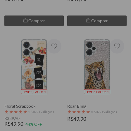
Comprar
Comprar
LEVE 2, PAGUE 1
LEVE 2, PAGUE 1
Floral Scrapbook
Roar Bling
★
★
★
★
★
★
★
★
★
★
105079 avaliações
105079 avaliações
R$89,90
R$49,90
R$49,90
44% OFF