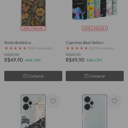
LEVE 2, PAGUE 1
LEVE 2, PAGUE 1
Noite Botânica
Capinhas Best Sellers
★
★
★
★
★
★
★
★
★
★
105079 avaliações
105079 avaliações
R$89,90
R$89,90
R$49,90
R$49,90
44% OFF
44% OFF
Comprar
Comprar