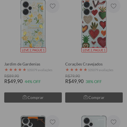
LEVE 2, PAGUE 1
LEVE 2, PAGUE 1
Jardim de Gardenias
Corações Cravejados
★
★
★
★
★
★
★
★
★
★
105079 avaliações
105079 avaliações
R$89,90
R$79,90
R$49,90
R$49,90
44% OFF
38% OFF
Comprar
Comprar