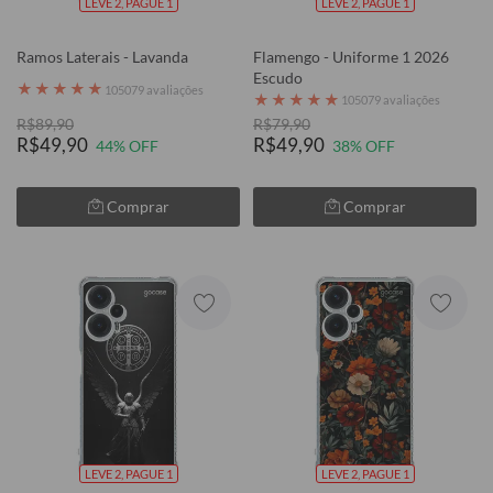
LEVE 2, PAGUE 1
LEVE 2, PAGUE 1
Ramos Laterais - Lavanda
Flamengo - Uniforme 1 2026
Escudo
★
★
★
★
★
105079 avaliações
★
★
★
★
★
105079 avaliações
R$89,90
R$79,90
R$49,90
R$49,90
44% OFF
38% OFF
Comprar
Comprar
LEVE 2, PAGUE 1
LEVE 2, PAGUE 1