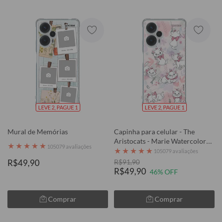
LEVE 2, PAGUE 1
LEVE 2, PAGUE 1
Mural de Memórias
Capinha para celular - The
Aristocats - Marie Watercolor
★
★
★
★
★
105079 avaliações
Nature
★
★
★
★
★
105079 avaliações
R$49,90
R$91,90
R$49,90
46% OFF
Comprar
Comprar