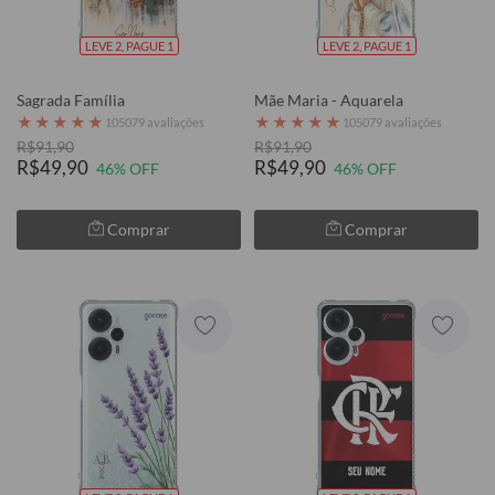
LEVE 2, PAGUE 1
LEVE 2, PAGUE 1
Sagrada Família
Mãe Maria - Aquarela
★
★
★
★
★
★
★
★
★
★
105079 avaliações
105079 avaliações
R$91,90
R$91,90
R$49,90
R$49,90
46% OFF
46% OFF
Comprar
Comprar