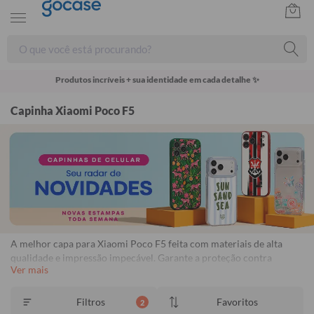
Produtos incríveis + sua identidade em cada detalhe ✨
Capinha Xiaomi Poco F5
A melhor capa para Xiaomi Poco F5 feita com materiais de alta
qualidade e impressão impecável. Garante a proteção contra
Ver mais
impactos, arranhões e poeira. Capinhas personalizadas para Xiaomi
Poco F5 com proteção e estilo. Frete Grátis Disponível. Garantia de
1 ano contra descascamento.
Consulte o regulamento.
Filtros
Favoritos
2