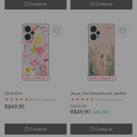
Comprar
Comprar
LEVE 2, PAGUE 1
LEVE 2, PAGUE 1
Girly Girl
Jesus, Teu Deserto um Jardim
★
★
★
★
★
★
★
★
★
★
105079 avaliações
105079 avaliações
R$49,90
R$89,90
R$49,90
44% OFF
Comprar
Comprar