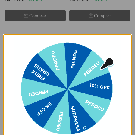
Comprar
Comprar
LEVE 2, PAGUE 1
LEVE 2, PAGUE 1
Lineart Watercolor Flowers
Cruzeiro - Pai Celeste
★
★
★
★
★
★
★
★
★
★
105079 avaliações
105079 avaliações
R$89,90
R$49,90
R$49,90
44% OFF