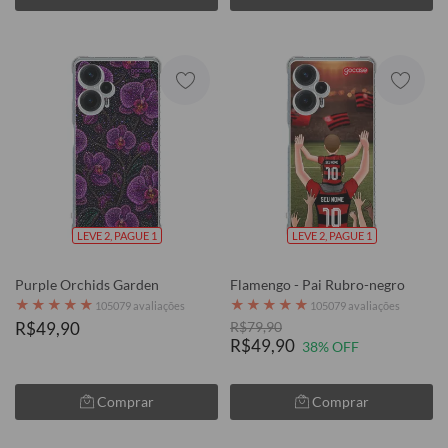
LEVE 2, PAGUE 1
LEVE 2, PAGUE 1
Purple Orchids Garden
Flamengo - Pai Rubro-negro
★
★
★
★
★
★
★
★
★
★
105079 avaliações
105079 avaliações
R$49,90
R$79,90
R$49,90
38% OFF
Comprar
Comprar