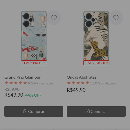
LEVE 2, PAGUE 1
LEVE 2, PAGUE 1
Grand Prix Glamour
Onças Abstratas
★
★
★
★
★
★
★
★
★
★
105079 avaliações
105079 avaliações
R$89,90
R$49,90
R$49,90
44% OFF
Comprar
Comprar