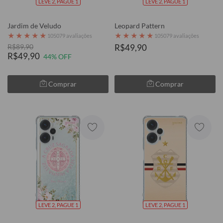
LEVE 2, PAGUE 1
LEVE 2, PAGUE 1
Jardim de Veludo
Leopard Pattern
★
★
★
★
★
★
★
★
★
★
105079 avaliações
105079 avaliações
R$89,90
R$49,90
R$49,90
44% OFF
Comprar
Comprar
LEVE 2, PAGUE 1
LEVE 2, PAGUE 1