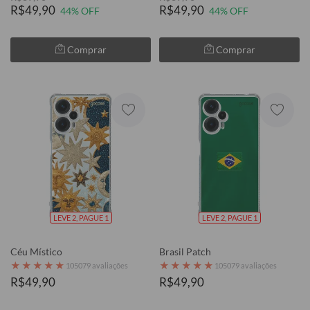
R$49,90
R$49,90
44% OFF
44% OFF
Comprar
Comprar
LEVE 2, PAGUE 1
LEVE 2, PAGUE 1
Céu Místico
Brasil Patch
★
★
★
★
★
★
★
★
★
★
105079 avaliações
105079 avaliações
R$49,90
R$49,90