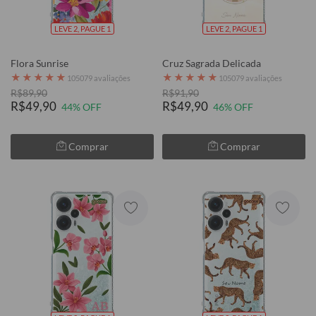
LEVE 2, PAGUE 1
LEVE 2, PAGUE 1
Flora Sunrise
Cruz Sagrada Delicada
★
★
★
★
★
★
★
★
★
★
105079 avaliações
105079 avaliações
R$89,90
R$91,90
R$49,90
R$49,90
44% OFF
46% OFF
Comprar
Comprar