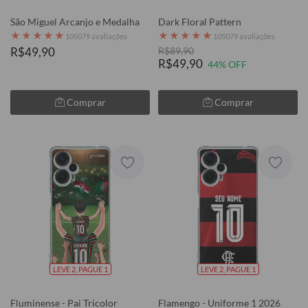
São Miguel Arcanjo e Medalha
Dark Floral Pattern
★
★
★
★
★
★
★
★
★
★
105079 avaliações
105079 avaliações
R$49,90
R$89,90
R$49,90
44% OFF
Comprar
Comprar
LEVE 2, PAGUE 1
LEVE 2, PAGUE 1
Fluminense - Pai Tricolor
Flamengo - Uniforme 1 2026