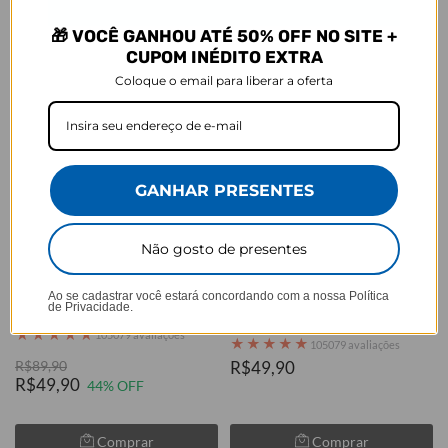
Comprar
Comprar
🎁 VOCÊ GANHOU ATÉ 50% OFF NO SITE +
CUPOM INÉDITO EXTRA
Coloque o email para liberar a oferta
GANHAR PRESENTES
Não gosto de presentes
LEVE 2, PAGUE 1
LEVE 2, PAGUE 1
Ao se cadastrar você estará concordando com a nossa
Política
Safari Glam
Botafogo - Pai e Filho(a)
de Privacidade.
Alvinegros
★
★
★
★
★
105079 avaliações
★
★
★
★
★
105079 avaliações
R$89,90
R$49,90
R$49,90
44% OFF
Comprar
Comprar