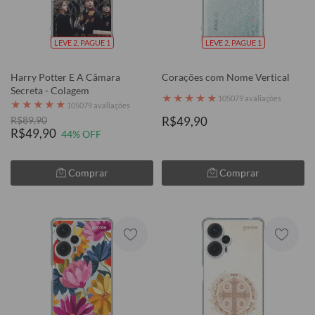
LEVE 2, PAGUE 1
LEVE 2, PAGUE 1
Harry Potter E A Câmara
Corações com Nome Vertical
Secreta - Colagem
★
★
★
★
★
105079 avaliações
★
★
★
★
★
105079 avaliações
R$89,90
R$49,90
R$49,90
44% OFF
Comprar
Comprar