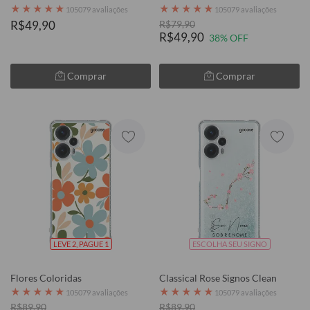
★
★
★
★
★
★
★
★
★
★
105079 avaliações
105079 avaliações
R$49,90
R$79,90
R$49,90
38% OFF
Comprar
Comprar
LEVE 2, PAGUE 1
ESCOLHA SEU SIGNO
Flores Coloridas
Classical Rose Signos Clean
★
★
★
★
★
★
★
★
★
★
105079 avaliações
105079 avaliações
R$89,90
R$89,90