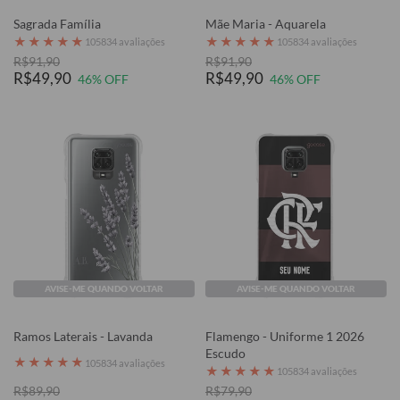
Sagrada Família
Mãe Maria - Aquarela
★
★
★
★
★
★
★
★
★
★
105834 avaliações
105834 avaliações
R$91,90
R$91,90
R$49,90
R$49,90
46% OFF
46% OFF
AVISE-ME QUANDO VOLTAR
AVISE-ME QUANDO VOLTAR
Ramos Laterais - Lavanda
Flamengo - Uniforme 1 2026
Escudo
★
★
★
★
★
105834 avaliações
★
★
★
★
★
105834 avaliações
R$89,90
R$79,90