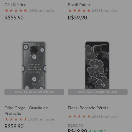
Céu Místico
Brasil Patch
★
★
★
★
★
★
★
★
★
★
105834 avaliações
105834 avaliações
R$59,90
R$59,90
AVISE-ME QUANDO VOLTAR
AVISE-ME QUANDO VOLTAR
Olho Grego - Oração de
Floral Bordado Pérola
Proteção
★
★
★
★
★
105834 avaliações
★
★
★
★
★
105834 avaliações
R$59,90
R$89,90
R$49,90
44% OFF