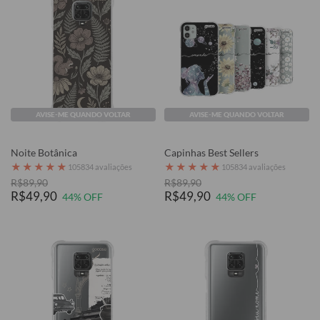
AVISE-ME QUANDO VOLTAR
AVISE-ME QUANDO VOLTAR
Noite Botânica
Capinhas Best Sellers
★
★
★
★
★
★
★
★
★
★
105834 avaliações
105834 avaliações
R$89,90
R$89,90
R$49,90
R$49,90
44% OFF
44% OFF