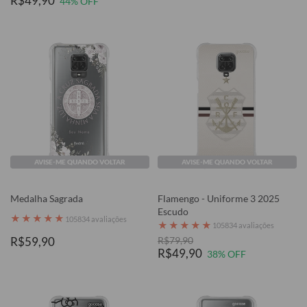
R$49,90
44% OFF
AVISE-ME QUANDO VOLTAR
AVISE-ME QUANDO VOLTAR
Medalha Sagrada
Flamengo - Uniforme 3 2025
Escudo
★
★
★
★
★
105834 avaliações
★
★
★
★
★
105834 avaliações
R$59,90
R$79,90
R$49,90
38% OFF