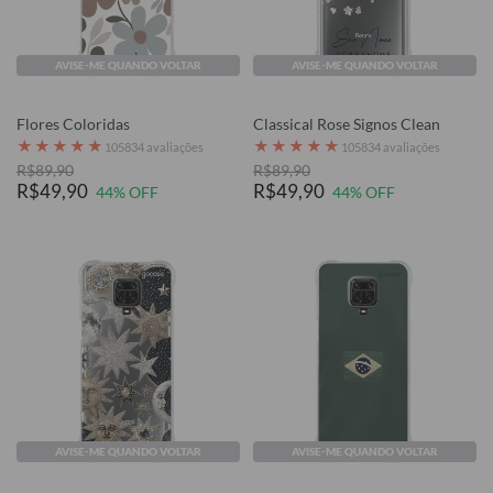
AVISE-ME QUANDO VOLTAR
AVISE-ME QUANDO VOLTAR
Flores Coloridas
Classical Rose Signos Clean
★
★
★
★
★
★
★
★
★
★
105834 avaliações
105834 avaliações
R$89,90
R$89,90
R$49,90
R$49,90
44% OFF
44% OFF
AVISE-ME QUANDO VOLTAR
AVISE-ME QUANDO VOLTAR