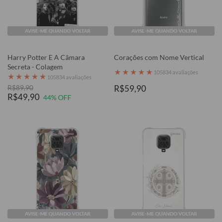
AVISE-ME QUANDO VOLTAR
AVISE-ME QUANDO VOLTAR
Harry Potter E A Câmara
Corações com Nome Vertical
Secreta - Colagem
★
★
★
★
★
105834 avaliações
★
★
★
★
★
105834 avaliações
R$89,90
R$59,90
R$49,90
44% OFF
AVISE-ME QUANDO VOLTAR
AVISE-ME QUANDO VOLTAR