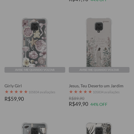
AVISE-ME QUANDO VOLTAR
AVISE-ME QUANDO VOLTAR
Girly Girl
Jesus, Teu Deserto um Jardim
★
★
★
★
★
★
★
★
★
★
105834 avaliações
105834 avaliações
R$59,90
R$89,90
R$49,90
44% OFF