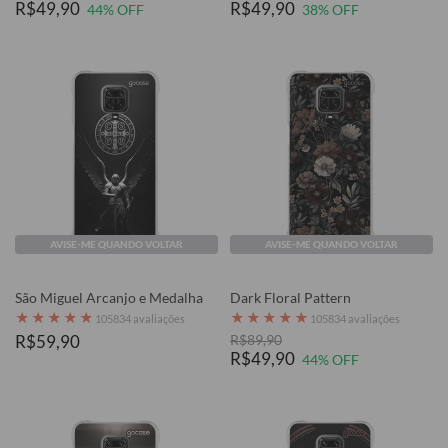
R$49,90
R$49,90
44% OFF
38% OFF
AVISE-ME QUANDO VOLTAR
AVISE-ME QUANDO VOLTAR
São Miguel Arcanjo e Medalha
Dark Floral Pattern
★
★
★
★
★
★
★
★
★
★
105834 avaliações
105834 avaliações
R$59,90
R$89,90
R$49,90
44% OFF