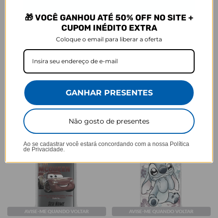
🎁 VOCÊ GANHOU ATÉ 50% OFF NO SITE +
CUPOM INÉDITO EXTRA
AVISE-ME QUANDO VOLTAR
AVISE-ME QUANDO VOLTAR
Coloque o email para liberar a oferta
Mural de Memórias
Capinha para celular - The
Aristocats - Marie Watercolor
★
★
★
★
★
105834 avaliações
Nature
★
★
★
★
★
105834 avaliações
R$59,90
R$91,90
GANHAR PRESENTES
R$49,90
46% OFF
Não gosto de presentes
Ao se cadastrar você estará concordando com a nossa
Política
de Privacidade.
AVISE-ME QUANDO VOLTAR
AVISE-ME QUANDO VOLTAR