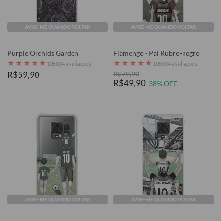
AVISE-ME QUANDO VOLTAR
AVISE-ME QUANDO VOLTAR
Purple Orchids Garden
Flamengo - Pai Rubro-negro
★
★
★
★
★
★
★
★
★
★
105834 avaliações
105834 avaliações
R$59,90
R$79,90
R$49,90
38% OFF
AVISE-ME QUANDO VOLTAR
AVISE-ME QUANDO VOLTAR