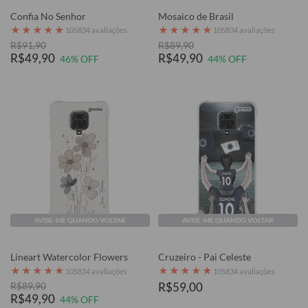
Confia No Senhor
Mosaico de Brasil
★
★
★
★
★
★
★
★
★
★
105834 avaliações
105834 avaliações
R$91,90
R$89,90
R$49,90
R$49,90
46% OFF
44% OFF
AVISE-ME QUANDO VOLTAR
AVISE-ME QUANDO VOLTAR
Lineart Watercolor Flowers
Cruzeiro - Pai Celeste
★
★
★
★
★
★
★
★
★
★
105834 avaliações
105834 avaliações
R$89,90
R$59,00
R$49,90
44% OFF