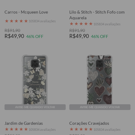
Carros - Mcqueen Love
Lilo & Stitch - Stitch Fofo com
Aquarela
★
★
★
★
★
105834 avaliações
★
★
★
★
★
105834 avaliações
R$91,90
R$91,90
R$49,90
R$49,90
46% OFF
46% OFF
AVISE-ME QUANDO VOLTAR
AVISE-ME QUANDO VOLTAR
Jardim de Gardenias
Corações Cravejados
★
★
★
★
★
★
★
★
★
★
105834 avaliações
105834 avaliações