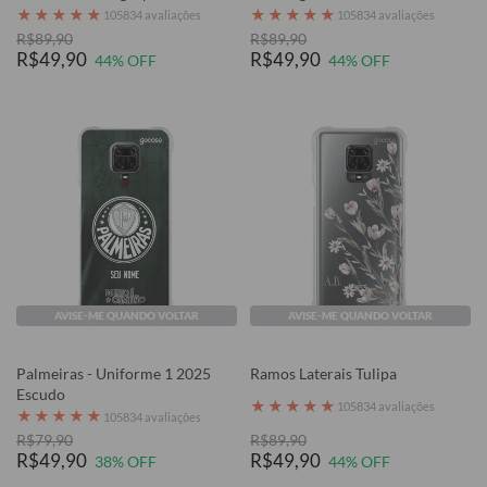
★
★
★
★
★
★
★
★
★
★
105834 avaliações
105834 avaliações
R$89,90
R$89,90
R$49,90
R$49,90
44% OFF
44% OFF
AVISE-ME QUANDO VOLTAR
AVISE-ME QUANDO VOLTAR
Palmeiras - Uniforme 1 2025
Ramos Laterais Tulipa
Escudo
★
★
★
★
★
105834 avaliações
★
★
★
★
★
105834 avaliações
R$79,90
R$89,90
R$49,90
R$49,90
38% OFF
44% OFF