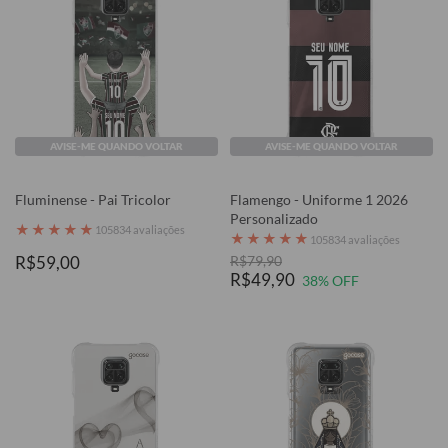
AVISE-ME QUANDO VOLTAR
AVISE-ME QUANDO VOLTAR
Fluminense - Pai Tricolor
Flamengo - Uniforme 1 2026
Personalizado
★
★
★
★
★
105834 avaliações
★
★
★
★
★
105834 avaliações
R$59,00
R$79,90
R$49,90
38% OFF