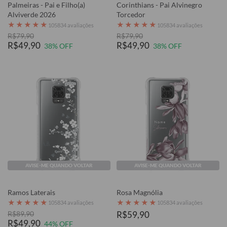
Palmeiras - Pai e Filho(a)
Corinthians - Pai Alvinegro
Alviverde 2026
Torcedor
★
★
★
★
★
★
★
★
★
★
105834 avaliações
105834 avaliações
R$79,90
R$79,90
R$49,90
R$49,90
38% OFF
38% OFF
AVISE-ME QUANDO VOLTAR
AVISE-ME QUANDO VOLTAR
Ramos Laterais
Rosa Magnólia
★
★
★
★
★
★
★
★
★
★
105834 avaliações
105834 avaliações
R$89,90
R$59,90
R$49,90
44% OFF