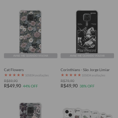
AVISE-ME QUANDO VOLTAR
AVISE-ME QUANDO VOLTAR
Cat Flowers
Corinthians - São Jorge Limiar
★
★
★
★
★
★
★
★
★
★
105834 avaliações
105834 avaliações
R$89,90
R$79,90
R$49,90
R$49,90
44% OFF
38% OFF