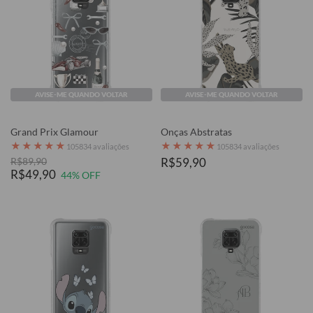
AVISE-ME QUANDO VOLTAR
AVISE-ME QUANDO VOLTAR
Grand Prix Glamour
Onças Abstratas
★
★
★
★
★
★
★
★
★
★
105834 avaliações
105834 avaliações
R$89,90
R$59,90
R$49,90
44% OFF