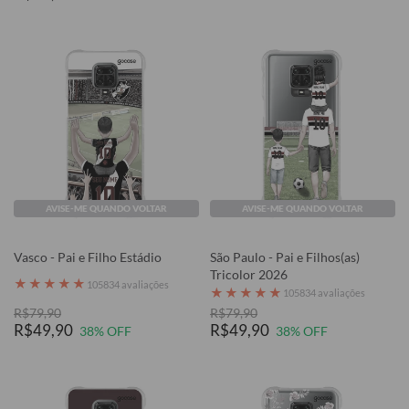
AVISE-ME QUANDO VOLTAR
AVISE-ME QUANDO VOLTAR
Vasco - Pai e Filho Estádio
São Paulo - Pai e Filhos(as)
Tricolor 2026
★
★
★
★
★
105834 avaliações
★
★
★
★
★
105834 avaliações
R$79,90
R$79,90
R$49,90
R$49,90
38% OFF
38% OFF