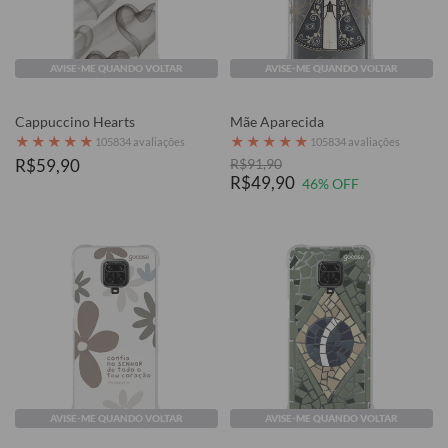
AVISE-ME QUANDO VOLTAR
AVISE-ME QUANDO VOLTAR
Cappuccino Hearts
Mãe Aparecida
★
★
★
★
★
★
★
★
★
★
105834 avaliações
105834 avaliações
R$59,90
R$91,90
R$49,90
46% OFF
AVISE-ME QUANDO VOLTAR
AVISE-ME QUANDO VOLTAR