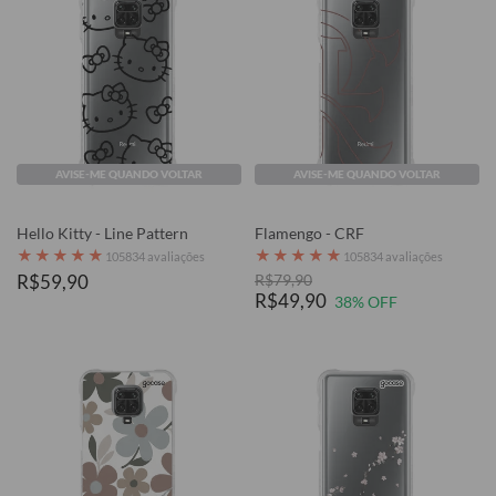
AVISE-ME QUANDO VOLTAR
AVISE-ME QUANDO VOLTAR
Hello Kitty - Line Pattern
Flamengo - CRF
★
★
★
★
★
★
★
★
★
★
105834 avaliações
105834 avaliações
R$59,90
R$79,90
R$49,90
38% OFF