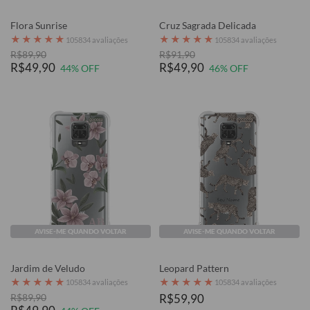
Flora Sunrise
Cruz Sagrada Delicada
★
★
★
★
★
★
★
★
★
★
105834 avaliações
105834 avaliações
R$89,90
R$91,90
R$49,90
R$49,90
44% OFF
46% OFF
AVISE-ME QUANDO VOLTAR
AVISE-ME QUANDO VOLTAR
Jardim de Veludo
Leopard Pattern
★
★
★
★
★
★
★
★
★
★
105834 avaliações
105834 avaliações
R$89,90
R$59,90