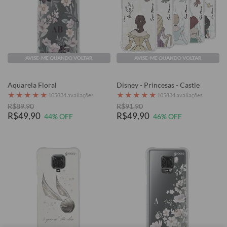
AVISE-ME QUANDO VOLTAR
AVISE-ME QUANDO VOLTAR
Aquarela Floral
Disney - Princesas - Castle
★
★
★
★
★
★
★
★
★
★
105834 avaliações
105834 avaliações
R$89,90
R$91,90
R$49,90
R$49,90
44% OFF
46% OFF