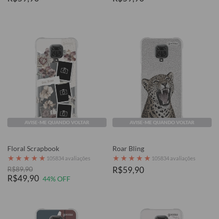
AVISE-ME QUANDO VOLTAR
AVISE-ME QUANDO VOLTAR
Floral Scrapbook
Roar Bling
★
★
★
★
★
★
★
★
★
★
105834 avaliações
105834 avaliações
R$89,90
R$59,90
R$49,90
44% OFF