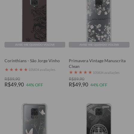
AVISE-ME QUANDO VOLTAR
AVISE-ME QUANDO VOLTAR
Corinthians - São Jorge Vinho
Primavera Vintage Manuscrita
Clean
★
★
★
★
★
105834 avaliações
★
★
★
★
★
105834 avaliações
R$89,90
R$89,90
R$49,90
R$49,90
44% OFF
44% OFF