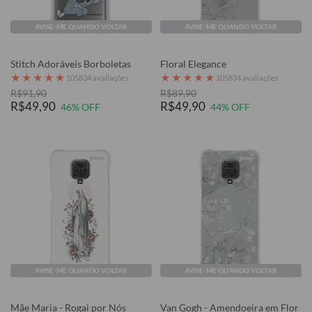
AVISE-ME QUANDO VOLTAR
AVISE-ME QUANDO VOLTAR
Stitch Adoráveis Borboletas
Floral Elegance
★
★
★
★
★
★
★
★
★
★
105834 avaliações
105834 avaliações
R$91,90
R$89,90
R$49,90
R$49,90
46% OFF
44% OFF
AVISE-ME QUANDO VOLTAR
AVISE-ME QUANDO VOLTAR
Mãe Maria - Rogai por Nós
Van Gogh - Amendoeira em Flor