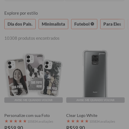
Explore por estilo
Dia dos Pais.
Minimalista
Futebol ⚽
Para Eles
10308 produtos encontrados
AVISE-ME QUANDO VOLTAR
AVISE-ME QUANDO VOLTAR
Personalize com sua Foto
Clear Logo White
★
★
★
★
★
★
★
★
★
★
105834 avaliações
105834 avaliações
R$59,90
R$59,90