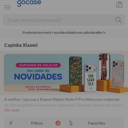
Produtos incríveis + sua identidade em cada detalhe ✨
Capinha Xiaomi
A melhor capa para Xiaomi Redmi Note 9 Pro feita com materiais
de alta qualidade e impressão impecável. Garante a proteção contra
Ver mais
impactos, arranhões e poeira. Capinhas personalizadas para Xiaomi
Redmi Note 9 Pro com proteção e estilo. Frete Grátis Disponível.
Garantia de 1 ano contra descascamento.
Consulte o regulamento.
Filtros
Favoritos
2