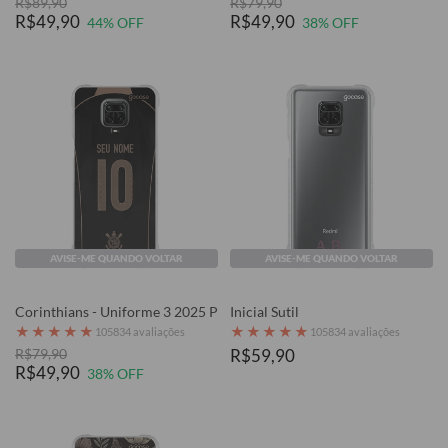
R$89,90
R$79,90
R$49,90
R$49,90
44% OFF
38% OFF
AVISE-ME QUANDO VOLTAR
AVISE-ME QUANDO VOLTAR
Corinthians - Uniforme 3 2025 P
Inicial Sutil
★
★
★
★
★
★
★
★
★
★
105834 avaliações
105834 avaliações
R$79,90
R$59,90
R$49,90
38% OFF