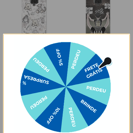
AVISE-ME QUANDO VOLTAR
AVISE-ME QUANDO VOLTAR
Ursinho Pooh - Watercolor
Santos - Pai Alvinegro
Nature
★
★
★
★
★
105834 avaliações
★
★
★
★
★
105834 avaliações
R$91,90
R$59,90
R$49,90
46% OFF