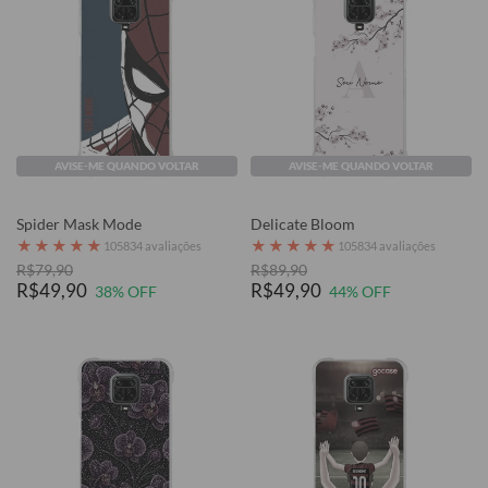
AVISE-ME QUANDO VOLTAR
AVISE-ME QUANDO VOLTAR
Spider Mask Mode
Delicate Bloom
★
★
★
★
★
★
★
★
★
★
105834 avaliações
105834 avaliações
R$79,90
R$89,90
R$49,90
R$49,90
38% OFF
44% OFF