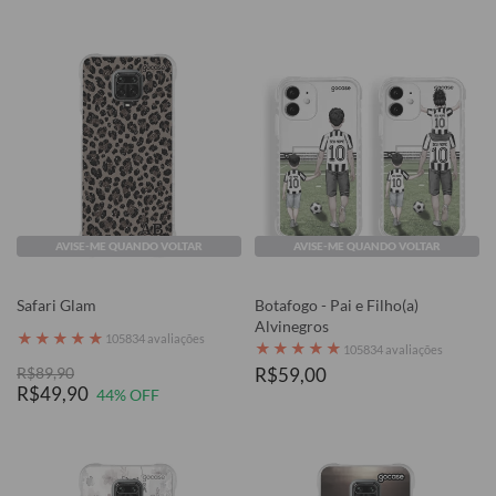
AVISE-ME QUANDO VOLTAR
AVISE-ME QUANDO VOLTAR
Safari Glam
Botafogo - Pai e Filho(a)
Alvinegros
★
★
★
★
★
105834 avaliações
★
★
★
★
★
105834 avaliações
R$89,90
R$59,00
R$49,90
44% OFF