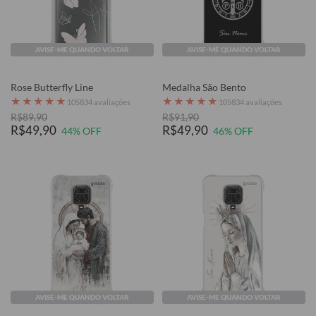
AVISE-ME QUANDO VOLTAR
AVISE-ME QUANDO VOLTAR
Rose Butterfly Line
Medalha São Bento
★
★
★
★
★
★
★
★
★
★
105834 avaliações
105834 avaliações
R$89,90
R$91,90
R$49,90
R$49,90
44% OFF
46% OFF
AVISE-ME QUANDO VOLTAR
AVISE-ME QUANDO VOLTAR