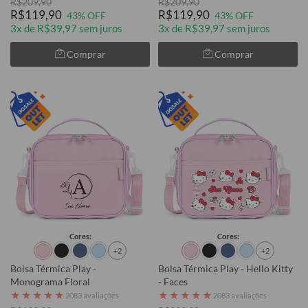
R$209,90
R$209,90
R$119,90
R$119,90
43% OFF
43% OFF
3x de R$39,97 sem juros
3x de R$39,97 sem juros
Comprar
Comprar
Cores:
Cores:
+2
+2
Bolsa Térmica Play -
Bolsa Térmica Play - Hello Kitty
Monograma Floral
- Faces
★
★
★
★
★
★
★
★
★
★
2083 avaliações
2083 avaliações