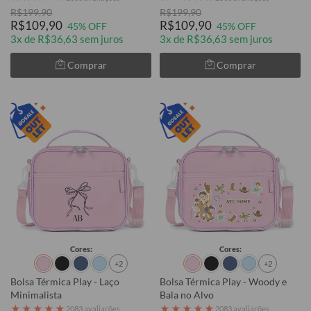
R$199,90
R$199,90
R$109,90
R$109,90
45% OFF
45% OFF
3x de R$36,63 sem juros
3x de R$36,63 sem juros
Comprar
Comprar
Cores:
Cores:
+2
+2
Bolsa Térmica Play - Laço
Bolsa Térmica Play - Woody e
Minimalista
Bala no Alvo
★
★
★
★
★
★
★
★
★
★
2083 avaliações
2083 avaliações