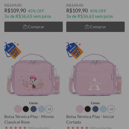
R$199,90
R$199,90
R$109,90
R$109,90
45% OFF
45% OFF
3x de R$36,63 sem juros
3x de R$36,63 sem juros
Comprar
Comprar
Cores:
Cores:
+2
+2
Bolsa Térmica Play - Minnie
Bolsa Térmica Play - Inicial
Classical Rose
Cortada
★
★
★
★
★
★
★
★
★
★
2083 avaliações
2083 avaliações