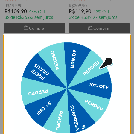
R$199,90
R$209,90
R$109,90
R$119,90
45% OFF
43% OFF
3x de R$36,63 sem juros
3x de R$39,97 sem juros
Comprar
Comprar
Cores:
Cores:
+2
+2
Bolsa Térmica Play - Capivara
Bolsa Térmica Play - Capivara de
Balão de Corações
Verão
★
★
★
★
★
★
★
★
★
★
2083 avaliações
2083 avaliações