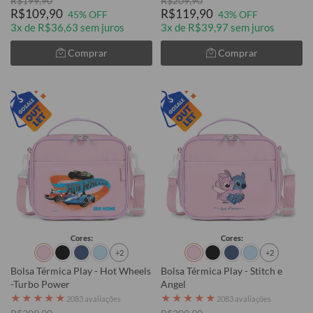
R$199,90
R$209,90
R$109,90
R$119,90
45% OFF
43% OFF
3x de R$36,63 sem juros
3x de R$39,97 sem juros
Comprar
Comprar
Cores:
Cores:
+2
+2
Bolsa Térmica Play - Hot Wheels
Bolsa Térmica Play - Stitch e
-Turbo Power
Angel
★
★
★
★
★
★
★
★
★
★
2083 avaliações
2083 avaliações