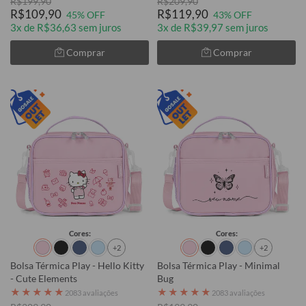
R$199,90
R$209,90
R$109,90
R$119,90
45% OFF
43% OFF
3x de R$36,63 sem juros
3x de R$39,97 sem juros
Comprar
Comprar
Cores:
Cores:
+2
+2
Bolsa Térmica Play - Hello Kitty
Bolsa Térmica Play - Minimal
- Cute Elements
Bug
★
★
★
★
★
★
★
★
★
★
2083 avaliações
2083 avaliações