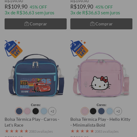
R$199,90
R$199,90
R$109,90
R$109,90
45% OFF
45% OFF
3x de R$36,63 sem juros
3x de R$36,63 sem juros
Comprar
Comprar
Cores:
Cores:
+2
+2
Bolsa Térmica Play - Carros -
Bolsa Térmica Play - Hello Kitty
Let's Race
- Minimalista Bold
★
★
★
★
★
★
★
★
★
★
2083 avaliações
2083 avaliações