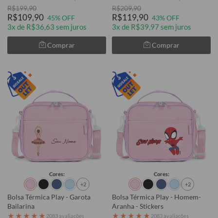
R$199,90
R$209,90
R$109,90
R$119,90
45% OFF
43% OFF
3x de R$36,63 sem juros
3x de R$39,97 sem juros
Comprar
Comprar
Cores:
Cores:
+2
+2
Bolsa Térmica Play - Garota
Bolsa Térmica Play - Homem-
Bailarina
Aranha - Stickers
★
★
★
★
★
★
★
★
★
★
2083 avaliações
2083 avaliações