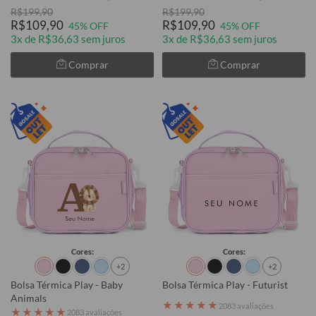
R$199,90
R$199,90
R$109,90
R$109,90
45% OFF
45% OFF
3x de R$36,63 sem juros
3x de R$36,63 sem juros
Comprar
Comprar
Cores:
Cores:
+2
+2
Bolsa Térmica Play - Baby
Bolsa Térmica Play - Futurist
Animals
★
★
★
★
★
2083 avaliações
★
★
★
★
★
2083 avaliações