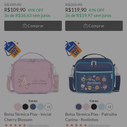
R$199,90
R$209,90
R$109,90
R$119,90
45% OFF
43% OFF
3x de R$36,63 sem juros
3x de R$39,97 sem juros
Comprar
Comprar
Cores:
Cores:
+2
+2
Bolsa Térmica Play - Inicial
Bolsa Térmica Play - Patrulha
Cherry Blossom
Canina - Rostinhos
★
★
★
★
★
★
★
★
★
★
2083 avaliações
2083 avaliações