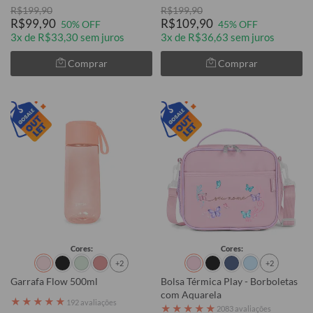
R$199,90
R$199,90
R$99,90
R$109,90
50% OFF
45% OFF
3x de R$33,30 sem juros
3x de R$36,63 sem juros
Comprar
Comprar
Cores:
Cores:
+2
+2
Garrafa Flow 500ml
Bolsa Térmica Play - Borboletas
com Aquarela
★
★
★
★
★
192 avaliações
★
★
★
★
★
2083 avaliações