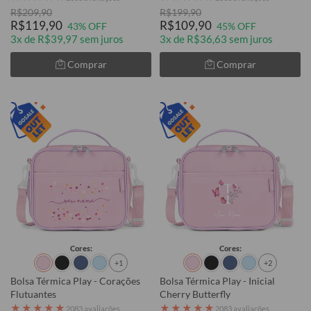
R$209,90
R$199,90
R$119,90
R$109,90
43% OFF
45% OFF
3x de R$39,97 sem juros
3x de R$36,63 sem juros
Comprar
Comprar
Cores:
Cores:
+1
+2
Bolsa Térmica Play - Corações
Bolsa Térmica Play - Inicial
Flutuantes
Cherry Butterfly
★
★
★
★
★
★
★
★
★
★
2083 avaliações
2083 avaliações