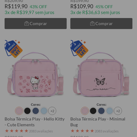
R$209,90
R$199,90
R$119,90
R$109,90
43% OFF
45% OFF
3x de R$39,97 sem juros
3x de R$36,63 sem juros
Comprar
Comprar
Cores:
Cores:
+2
+2
Bolsa Térmica Play - Hello Kitty
Bolsa Térmica Play - Minimal
- Cute Elements
Bug
★
★
★
★
★
★
★
★
★
★
2083 avaliações
2083 avaliações