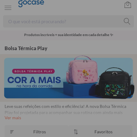
Produtos incríveis + sua identidade em cada detalhe ✨
Bolsa Térmica Play
Leve suas refeições com estilo e eficiência! A nova Bolsa Térmica
Play foi projetada para acompanhar sua rotina com ainda mais
Ver mais
qualidade. Seu tamanho compacto é super prático e sua alça
transversal oferece uma dose extra de conforto para você levá-la
aonde quiser!
Filtros
Favoritos