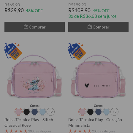
R$69,90
R$199,90
R$39,90
R$109,90
43% OFF
45% OFF
3x de R$36,63 sem juros
Comprar
Comprar
Cores:
Cores:
+2
+2
Bolsa Térmica Play - Stitch
Bolsa Térmica Play - Coração
Classical Rose
Minimalista
★
★
★
★
★
★
★
★
★
★
2083 avaliações
2083 avaliações