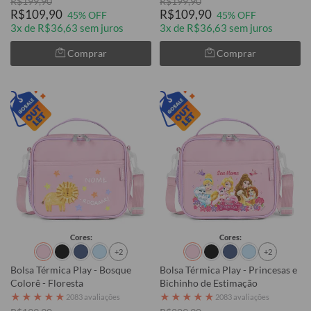
R$199,90
R$199,90
R$109,90
R$109,90
45% OFF
45% OFF
3x de R$36,63 sem juros
3x de R$36,63 sem juros
Comprar
Comprar
Cores:
Cores:
+2
+2
Bolsa Térmica Play - Bosque
Bolsa Térmica Play - Princesas e
Colorê - Floresta
Bichinho de Estimação
★
★
★
★
★
★
★
★
★
★
2083 avaliações
2083 avaliações