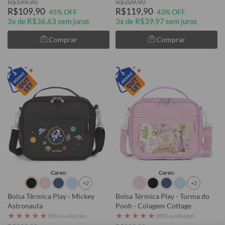
R$199,90
R$209,90
R$109,90
R$119,90
45% OFF
43% OFF
3x de R$36,63 sem juros
3x de R$39,97 sem juros
Comprar
Comprar
Cores:
Cores:
+2
+2
Bolsa Térmica Play - Mickey
Bolsa Térmica Play - Turma do
Astronauta
Pooh - Colagem Cottage
★
★
★
★
★
★
★
★
★
★
2083 avaliações
2083 avaliações