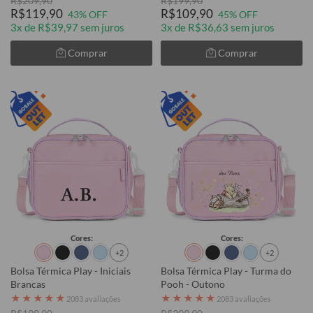
R$209,90
R$199,90
R$119,90
R$109,90
43% OFF
45% OFF
3x de R$39,97 sem juros
3x de R$36,63 sem juros
Comprar
Comprar
Cores:
Cores:
+2
+2
Bolsa Térmica Play - Iniciais
Bolsa Térmica Play - Turma do
Brancas
Pooh - Outono
★
★
★
★
★
★
★
★
★
★
2083 avaliações
2083 avaliações