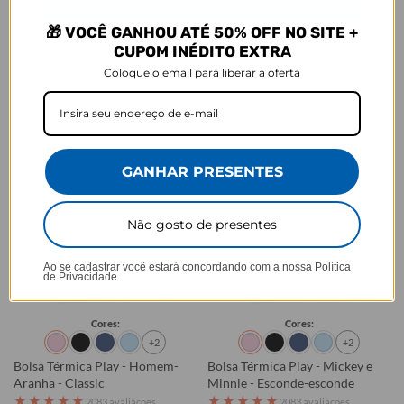
R$199,90
R$199,90
🎁 VOCÊ GANHOU ATÉ 50% OFF NO SITE +
R$109,90
R$109,90
45% OFF
45% OFF
CUPOM INÉDITO EXTRA
3x de R$36,63 sem juros
3x de R$36,63 sem juros
Coloque o email para liberar a oferta
Comprar
Comprar
GANHAR PRESENTES
Não gosto de presentes
Ao se cadastrar você estará concordando com a nossa
Política
de Privacidade.
Cores:
Cores:
+2
+2
Bolsa Térmica Play - Homem-
Bolsa Térmica Play - Mickey e
Aranha - Classic
Minnie - Esconde-esconde
★
★
★
★
★
★
★
★
★
★
2083 avaliações
2083 avaliações