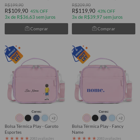
R$199,90
R$209,90
R$109,90
R$119,90
45% OFF
43% OFF
3x de R$36,63 sem juros
3x de R$39,97 sem juros
Comprar
Comprar
Cores:
Cores:
+2
+2
Bolsa Térmica Play - Garoto
Bolsa Térmica Play - Fancy
Esportes
Name
★
★
★
★
★
★
★
★
★
★
2083 avaliações
2083 avaliações