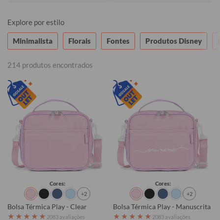
Explore por estilo
Minimalista
Florais
Fontes
Produtos Disney
214 produtos encontrados
Cores:
Cores:
+2
+2
Bolsa Térmica Play - Clear
Bolsa Térmica Play - Manuscrita
★
★
★
★
★
★
★
★
★
★
2083 avaliações
2083 avaliações