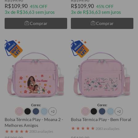
R$199,90
R$199,90
R$109,90
R$109,90
45% OFF
45% OFF
3x de R$36,63 sem juros
3x de R$36,63 sem juros
Comprar
Comprar
Cores:
Cores:
+2
+2
Bolsa Térmica Play - Moana 2 -
Bolsa Térmica Play - Bem Floral
Melhores Amigos
★
★
★
★
★
2083 avaliações
★
★
★
★
★
2083 avaliações