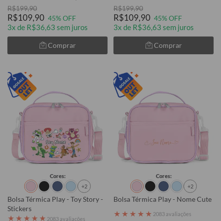
R$199,90
R$199,90
R$109,90
R$109,90
45% OFF
45% OFF
3x de R$36,63 sem juros
3x de R$36,63 sem juros
Comprar
Comprar
Cores:
Cores:
+2
+2
Bolsa Térmica Play - Toy Story -
Bolsa Térmica Play - Nome Cute
Stickers
★
★
★
★
★
2083 avaliações
★
★
★
★
★
2083 avaliações