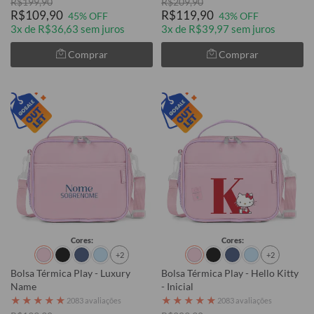
R$199,90
R$209,90
R$109,90
R$119,90
45% OFF
43% OFF
3x de R$36,63 sem juros
3x de R$39,97 sem juros
Comprar
Comprar
Cores:
Cores:
+2
+2
Bolsa Térmica Play - Luxury
Bolsa Térmica Play - Hello Kitty
Name
- Inicial
★
★
★
★
★
★
★
★
★
★
2083 avaliações
2083 avaliações