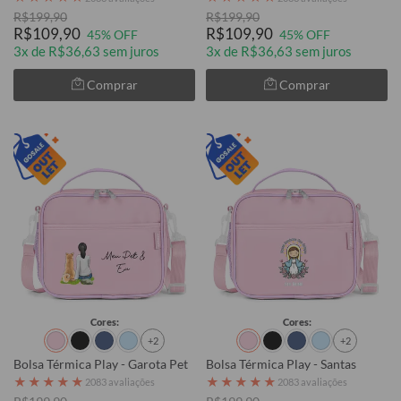
R$199,90
R$199,90
R$109,90
R$109,90
45% OFF
45% OFF
3x de R$36,63 sem juros
3x de R$36,63 sem juros
Comprar
Comprar
Cores:
Cores:
+2
+2
Bolsa Térmica Play - Garota Pet
Bolsa Térmica Play - Santas
★
★
★
★
★
★
★
★
★
★
2083 avaliações
2083 avaliações