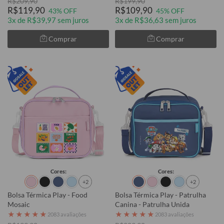
R$209,90
R$199,90
R$119,90
R$109,90
43% OFF
45% OFF
3x de R$39,97 sem juros
3x de R$36,63 sem juros
Comprar
Comprar
Cores:
Cores:
+2
+2
Bolsa Térmica Play - Food
Bolsa Térmica Play - Patrulha
Mosaic
Canina - Patrulha Unida
★
★
★
★
★
★
★
★
★
★
2083 avaliações
2083 avaliações