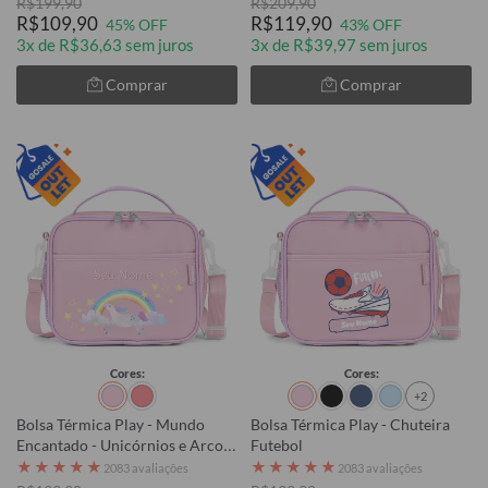
R$199,90
R$209,90
R$109,90
R$119,90
45% OFF
43% OFF
3x de R$36,63 sem juros
3x de R$39,97 sem juros
Comprar
Comprar
Cores:
Cores:
+2
Bolsa Térmica Play - Mundo
Bolsa Térmica Play - Chuteira
Encantado - Unicórnios e Arco-
Futebol
íris
★
★
★
★
★
★
★
★
★
★
2083 avaliações
2083 avaliações