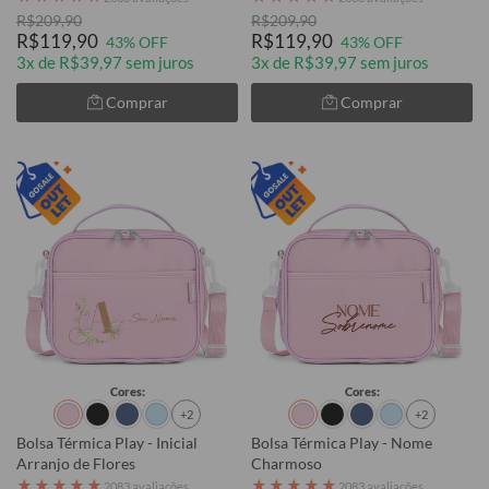
R$209,90
R$209,90
R$119,90
R$119,90
43% OFF
43% OFF
3x de R$39,97 sem juros
3x de R$39,97 sem juros
Comprar
Comprar
Cores:
Cores:
+2
+2
Bolsa Térmica Play - Inicial
Bolsa Térmica Play - Nome
Arranjo de Flores
Charmoso
★
★
★
★
★
★
★
★
★
★
2083 avaliações
2083 avaliações