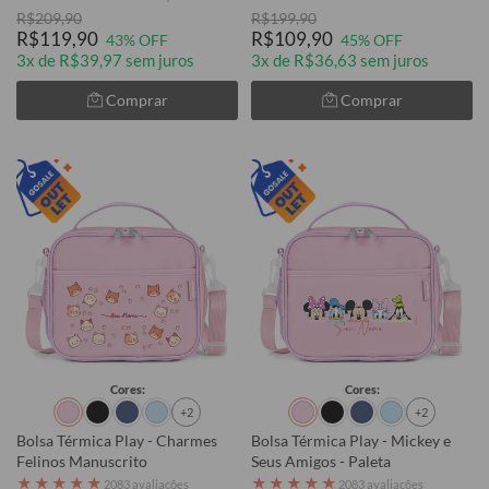
R$209,90
R$199,90
R$119,90
R$109,90
43% OFF
45% OFF
3x de R$39,97 sem juros
3x de R$36,63 sem juros
Comprar
Comprar
Cores:
Cores:
+2
+2
Bolsa Térmica Play - Charmes
Bolsa Térmica Play - Mickey e
Felinos Manuscrito
Seus Amigos - Paleta
★
★
★
★
★
★
★
★
★
★
2083 avaliações
2083 avaliações