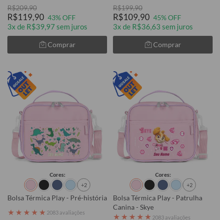
R$209,90
R$199,90
R$119,90
R$109,90
43% OFF
45% OFF
3x de R$39,97 sem juros
3x de R$36,63 sem juros
Comprar
Comprar
Cores:
Cores:
+2
+2
Bolsa Térmica Play - Pré-história
Bolsa Térmica Play - Patrulha
Canina - Skye
★
★
★
★
★
2083 avaliações
★
★
★
★
★
2083 avaliações