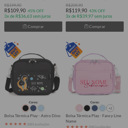
R$199,90
R$209,90
R$109,90
R$119,90
45% OFF
43% OFF
3x de R$36,63 sem juros
3x de R$39,97 sem juros
Comprar
Comprar
Cores:
Cores:
+2
Bolsa Térmica Play - Astro Dino
Bolsa Térmica Play - Fancy Line
Name
★
★
★
★
★
2083 avaliações
★
★
★
★
★
2083 avaliações