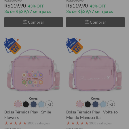
R$209,90
R$209,90
R$119,90
R$119,90
43% OFF
43% OFF
3x de R$39,97 sem juros
3x de R$39,97 sem juros
Comprar
Comprar
Cores:
Cores:
+2
+2
Bolsa Térmica Play - Smile
Bolsa Térmica Play - Volta ao
Flowers
Mundo Manuscrita
★
★
★
★
★
★
★
★
★
★
2083 avaliações
2083 avaliações