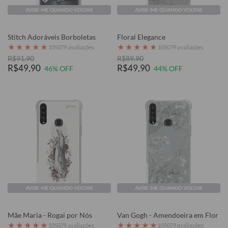
AVISE-ME QUANDO VOLTAR
AVISE-ME QUANDO VOLTAR
Stitch Adoráveis Borboletas
Floral Elegance
★
★
★
★
★
★
★
★
★
★
105079 avaliações
105079 avaliações
R$91,90
R$89,90
R$49,90
R$49,90
46% OFF
44% OFF
AVISE-ME QUANDO VOLTAR
AVISE-ME QUANDO VOLTAR
Mãe Maria - Rogai por Nós
Van Gogh - Amendoeira em Flor
★
★
★
★
★
★
★
★
★
★
105079 avaliações
105079 avaliações