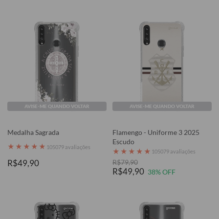
AVISE-ME QUANDO VOLTAR
AVISE-ME QUANDO VOLTAR
Medalha Sagrada
Flamengo - Uniforme 3 2025
Escudo
★
★
★
★
★
105079 avaliações
★
★
★
★
★
105079 avaliações
R$49,90
R$79,90
R$49,90
38% OFF