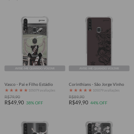
AVISE-ME QUANDO VOLTAR
AVISE-ME QUANDO VOLTAR
Vasco - Pai e Filho Estádio
Corinthians - São Jorge Vinho
★
★
★
★
★
★
★
★
★
★
105079 avaliações
105079 avaliações
R$79,90
R$89,90
R$49,90
R$49,90
38% OFF
44% OFF