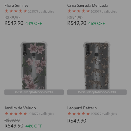
Flora Sunrise
Cruz Sagrada Delicada
★
★
★
★
★
★
★
★
★
★
105079 avaliações
105079 avaliações
R$89,90
R$91,90
R$49,90
R$49,90
44% OFF
46% OFF
AVISE-ME QUANDO VOLTAR
AVISE-ME QUANDO VOLTAR
Jardim de Veludo
Leopard Pattern
★
★
★
★
★
★
★
★
★
★
105079 avaliações
105079 avaliações
R$89,90
R$49,90
R$49,90
44% OFF