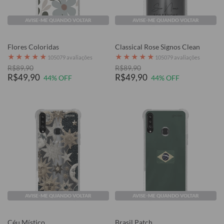
AVISE-ME QUANDO VOLTAR
AVISE-ME QUANDO VOLTAR
Flores Coloridas
Classical Rose Signos Clean
★
★
★
★
★
★
★
★
★
★
105079 avaliações
105079 avaliações
R$89,90
R$89,90
R$49,90
R$49,90
44% OFF
44% OFF
AVISE-ME QUANDO VOLTAR
AVISE-ME QUANDO VOLTAR
Céu Místico
Brasil Patch