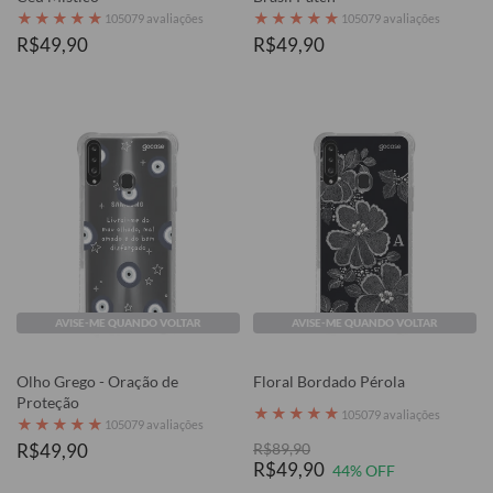
★
★
★
★
★
★
★
★
★
★
105079 avaliações
105079 avaliações
R$49,90
R$49,90
AVISE-ME QUANDO VOLTAR
AVISE-ME QUANDO VOLTAR
Olho Grego - Oração de
Floral Bordado Pérola
Proteção
★
★
★
★
★
105079 avaliações
★
★
★
★
★
105079 avaliações
R$49,90
R$89,90
R$49,90
44% OFF