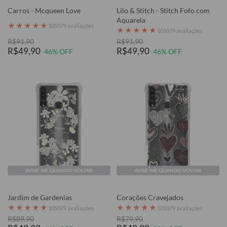
Carros - Mcqueen Love
Lilo & Stitch - Stitch Fofo com
Aquarela
★
★
★
★
★
105079 avaliações
★
★
★
★
★
105079 avaliações
R$91,90
R$91,90
R$49,90
R$49,90
46% OFF
46% OFF
AVISE-ME QUANDO VOLTAR
AVISE-ME QUANDO VOLTAR
Jardim de Gardenias
Corações Cravejados
★
★
★
★
★
★
★
★
★
★
105079 avaliações
105079 avaliações
R$89,90
R$79,90