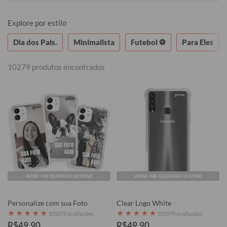
Explore por estilo
Dia dos Pais.
Minimalista
Futebol ⚽
Para Eles
10279 produtos encontrados
AVISE-ME QUANDO VOLTAR
AVISE-ME QUANDO VOLTAR
Personalize com sua Foto
Clear Logo White
★
★
★
★
★
★
★
★
★
★
105079 avaliações
105079 avaliações
R$49,90
R$49,90