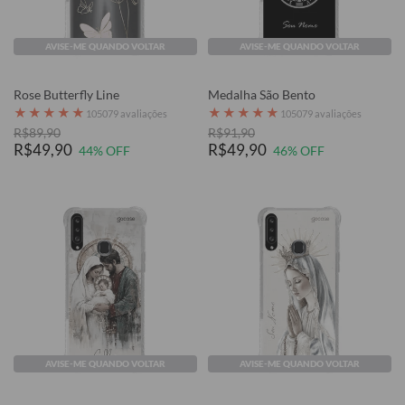
AVISE-ME QUANDO VOLTAR
AVISE-ME QUANDO VOLTAR
Rose Butterfly Line
Medalha São Bento
★
★
★
★
★
★
★
★
★
★
105079 avaliações
105079 avaliações
R$89,90
R$91,90
R$49,90
R$49,90
44% OFF
46% OFF
AVISE-ME QUANDO VOLTAR
AVISE-ME QUANDO VOLTAR