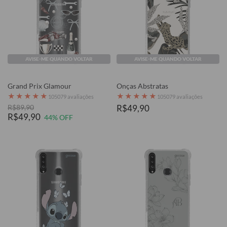
AVISE-ME QUANDO VOLTAR
AVISE-ME QUANDO VOLTAR
Grand Prix Glamour
Onças Abstratas
★
★
★
★
★
★
★
★
★
★
105079 avaliações
105079 avaliações
R$89,90
R$49,90
R$49,90
44% OFF