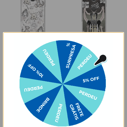
AVISE-ME QUANDO VOLTAR
AVISE-ME QUANDO VOLTAR
Ursinho Pooh - Watercolor
Santos - Pai Alvinegro
Nature
★
★
★
★
★
105079 avaliações
★
★
★
★
★
105079 avaliações
R$91,90
R$49,90
R$49,90
46% OFF