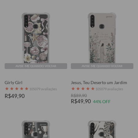
AVISE-ME QUANDO VOLTAR
AVISE-ME QUANDO VOLTAR
Girly Girl
Jesus, Teu Deserto um Jardim
★
★
★
★
★
★
★
★
★
★
105079 avaliações
105079 avaliações
R$49,90
R$89,90
R$49,90
44% OFF