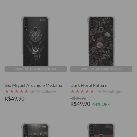
AVISE-ME QUANDO VOLTAR
AVISE-ME QUANDO VOLTAR
São Miguel Arcanjo e Medalha
Dark Floral Pattern
★
★
★
★
★
★
★
★
★
★
105079 avaliações
105079 avaliações
R$49,90
R$89,90
R$49,90
44% OFF