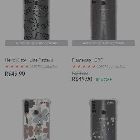
AVISE-ME QUANDO VOLTAR
AVISE-ME QUANDO VOLTAR
Hello Kitty - Line Pattern
Flamengo - CRF
★
★
★
★
★
★
★
★
★
★
105079 avaliações
105079 avaliações
R$49,90
R$79,90
R$49,90
38% OFF