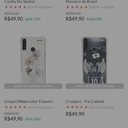
Confia No Senhor
Mosaico de Brasil
★
★
★
★
★
★
★
★
★
★
105079 avaliações
105079 avaliações
R$91,90
R$89,90
R$49,90
R$49,90
46% OFF
44% OFF
AVISE-ME QUANDO VOLTAR
AVISE-ME QUANDO VOLTAR
Lineart Watercolor Flowers
Cruzeiro - Pai Celeste
★
★
★
★
★
★
★
★
★
★
105079 avaliações
105079 avaliações
R$89,90
R$49,90
R$49,90
44% OFF