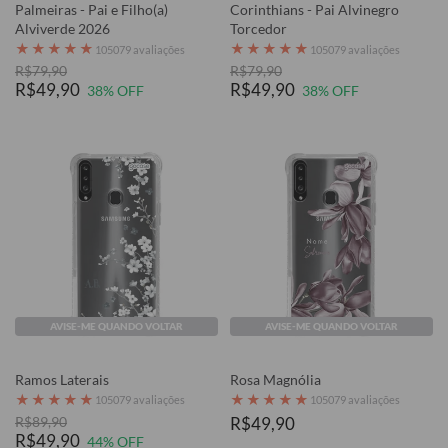
Palmeiras - Pai e Filho(a)
Corinthians - Pai Alvinegro
Alviverde 2026
Torcedor
★
★
★
★
★
★
★
★
★
★
105079 avaliações
105079 avaliações
R$79,90
R$79,90
R$49,90
R$49,90
38% OFF
38% OFF
AVISE-ME QUANDO VOLTAR
AVISE-ME QUANDO VOLTAR
Ramos Laterais
Rosa Magnólia
★
★
★
★
★
★
★
★
★
★
105079 avaliações
105079 avaliações
R$89,90
R$49,90
R$49,90
44% OFF