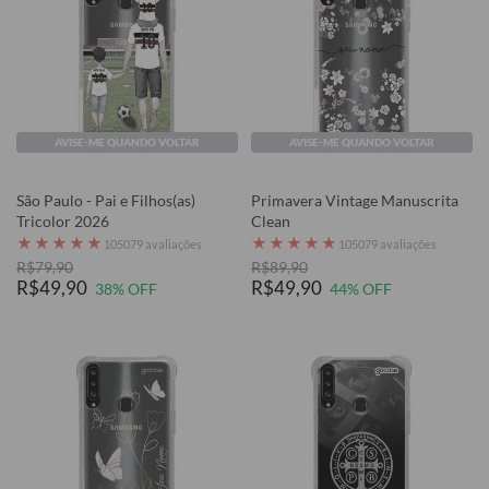
AVISE-ME QUANDO VOLTAR
AVISE-ME QUANDO VOLTAR
São Paulo - Pai e Filhos(as)
Primavera Vintage Manuscrita
Tricolor 2026
Clean
★
★
★
★
★
★
★
★
★
★
105079 avaliações
105079 avaliações
R$79,90
R$89,90
R$49,90
R$49,90
38% OFF
44% OFF