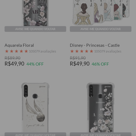
AVISE-ME QUANDO VOLTAR
AVISE-ME QUANDO VOLTAR
Aquarela Floral
Disney - Princesas - Castle
★
★
★
★
★
★
★
★
★
★
105079 avaliações
105079 avaliações
R$89,90
R$91,90
R$49,90
R$49,90
44% OFF
46% OFF
AVISE-ME QUANDO VOLTAR
AVISE-ME QUANDO VOLTAR