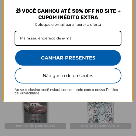
🎁 VOCÊ GANHOU ATÉ 50% OFF NO SITE +
AVISE-ME QUANDO VOLTAR
AVISE-ME QUANDO VOLTAR
CUPOM INÉDITO EXTRA
Coloque o email para liberar a oferta
Mural de Memórias
Capinha para celular - The
Aristocats - Marie Watercolor
★
★
★
★
★
105079 avaliações
Nature
★
★
★
★
★
105079 avaliações
R$49,90
R$91,90
R$49,90
46% OFF
GANHAR PRESENTES
Não gosto de presentes
Ao se cadastrar você estará concordando com a nossa
Política
de Privacidade.
AVISE-ME QUANDO VOLTAR
AVISE-ME QUANDO VOLTAR