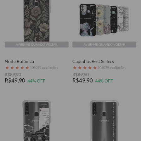
AVISE-ME QUANDO VOLTAR
AVISE-ME QUANDO VOLTAR
Noite Botânica
Capinhas Best Sellers
★
★
★
★
★
★
★
★
★
★
105079 avaliações
105079 avaliações
R$89,90
R$89,90
R$49,90
R$49,90
44% OFF
44% OFF