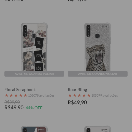
AVISE-ME QUANDO VOLTAR
AVISE-ME QUANDO VOLTAR
Floral Scrapbook
Roar Bling
★
★
★
★
★
★
★
★
★
★
105079 avaliações
105079 avaliações
R$89,90
R$49,90
R$49,90
44% OFF