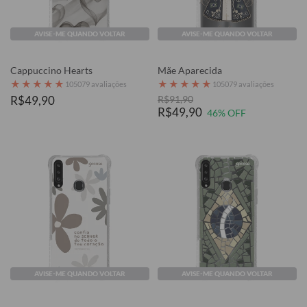
AVISE-ME QUANDO VOLTAR
AVISE-ME QUANDO VOLTAR
Cappuccino Hearts
Mãe Aparecida
★
★
★
★
★
★
★
★
★
★
105079 avaliações
105079 avaliações
R$49,90
R$91,90
R$49,90
46% OFF
AVISE-ME QUANDO VOLTAR
AVISE-ME QUANDO VOLTAR