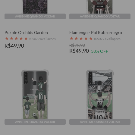
AVISE-ME QUANDO VOLTAR
AVISE-ME QUANDO VOLTAR
Purple Orchids Garden
Flamengo - Pai Rubro-negro
★
★
★
★
★
★
★
★
★
★
105079 avaliações
105079 avaliações
R$49,90
R$79,90
R$49,90
38% OFF
AVISE-ME QUANDO VOLTAR
AVISE-ME QUANDO VOLTAR