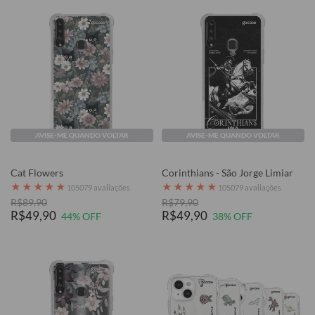
AVISE-ME QUANDO VOLTAR
AVISE-ME QUANDO VOLTAR
Cat Flowers
Corinthians - São Jorge Limiar
★
★
★
★
★
★
★
★
★
★
105079 avaliações
105079 avaliações
R$89,90
R$79,90
R$49,90
R$49,90
44% OFF
38% OFF