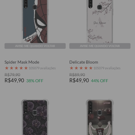
AVISE-ME QUANDO VOLTAR
AVISE-ME QUANDO VOLTAR
Spider Mask Mode
Delicate Bloom
★
★
★
★
★
★
★
★
★
★
105079 avaliações
105079 avaliações
R$79,90
R$89,90
R$49,90
R$49,90
38% OFF
44% OFF