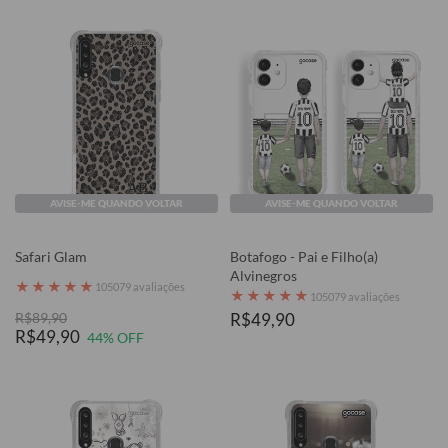
AVISE-ME QUANDO VOLTAR
AVISE-ME QUANDO VOLTAR
Safari Glam
Botafogo - Pai e Filho(a)
Alvinegros
★
★
★
★
★
105079 avaliações
★
★
★
★
★
105079 avaliações
R$89,90
R$49,90
R$49,90
44% OFF