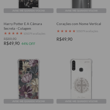
AVISE-ME QUANDO VOLTAR
AVISE-ME QUANDO VOLTAR
Harry Potter E A Câmara
Corações com Nome Vertical
Secreta - Colagem
★
★
★
★
★
105079 avaliações
★
★
★
★
★
105079 avaliações
R$89,90
R$49,90
R$49,90
44% OFF
AVISE-ME QUANDO VOLTAR
AVISE-ME QUANDO VOLTAR