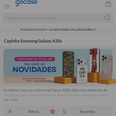
Produtos incríveis + sua identidade em cada detalhe ✨
Capinha Samsung Galaxy A20s
A melhor capa para Samsung Galaxy A20s feita com materiais de
alta qualidade e impressão impecável. Garante a proteção contra
Ver mais
impactos, arranhões e poeira. Capinhas personalizadas para
Samsung Galaxy A20s com proteção e estilo. Frete Grátis
Disponível. Garantia de 1 ano contra descascamento.
Consulte o
Filtros
Favoritos
2
regulamento.