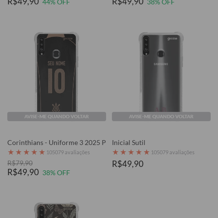
R$49,90
R$49,90
44% OFF
38% OFF
AVISE-ME QUANDO VOLTAR
AVISE-ME QUANDO VOLTAR
Corinthians - Uniforme 3 2025 P
Inicial Sutil
★
★
★
★
★
★
★
★
★
★
105079 avaliações
105079 avaliações
R$79,90
R$49,90
R$49,90
38% OFF