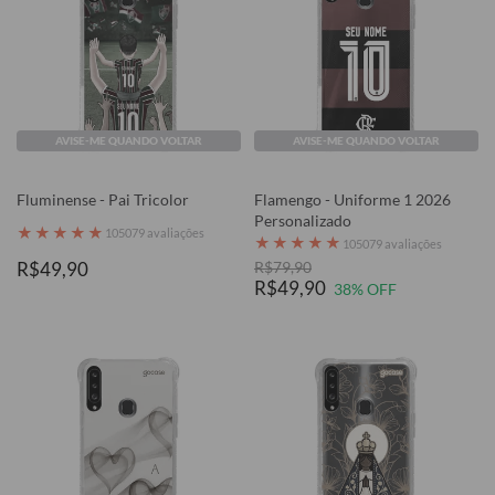
AVISE-ME QUANDO VOLTAR
AVISE-ME QUANDO VOLTAR
Fluminense - Pai Tricolor
Flamengo - Uniforme 1 2026
Personalizado
★
★
★
★
★
105079 avaliações
★
★
★
★
★
105079 avaliações
R$49,90
R$79,90
R$49,90
38% OFF