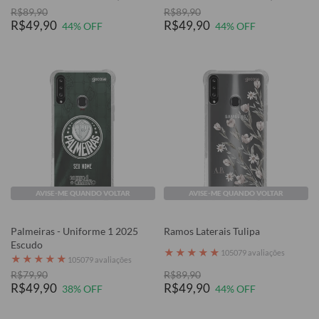
R$89,90
R$89,90
R$49,90
R$49,90
44% OFF
44% OFF
AVISE-ME QUANDO VOLTAR
AVISE-ME QUANDO VOLTAR
Palmeiras - Uniforme 1 2025
Ramos Laterais Tulipa
Escudo
★
★
★
★
★
105079 avaliações
★
★
★
★
★
105079 avaliações
R$79,90
R$89,90
R$49,90
R$49,90
38% OFF
44% OFF