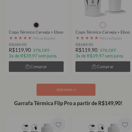
Copo Térmico Cerveja + Ebook - Flamengo - Uniforme 1 2026 Pers
Copo Térmico Cerveja + Ebook 
★
★
★
★
★
★
★
★
★
★
7961 avaliações
7961 avaliações
R$189,90
R$189,90
R$119,90
R$119,90
37% OFF
37% OFF
3x de R$39,97 sem juros
3x de R$39,97 sem juros
Comprar
Comprar
VER MAIS
→
Garrafa Térmica Flip Pro a partir de R$149,90!