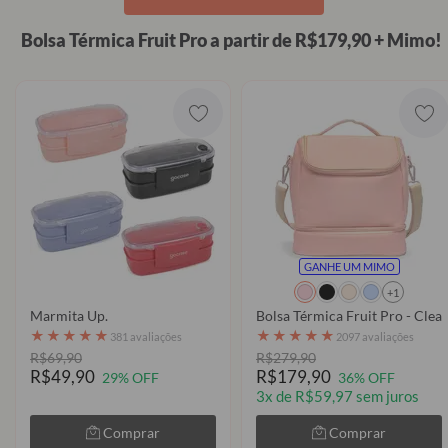
Bolsa Térmica Fruit Pro a partir de R$179,90 + Mimo!
GANHE UM MIMO
+1
Marmita Up.
Bolsa Térmica Fruit Pro - Clear
★
★
★
★
★
★
★
★
★
★
381 avaliações
2097 avaliações
R$69,90
R$279,90
R$49,90
R$179,90
29% OFF
36% OFF
3x de R$59,97 sem juros
Comprar
Comprar