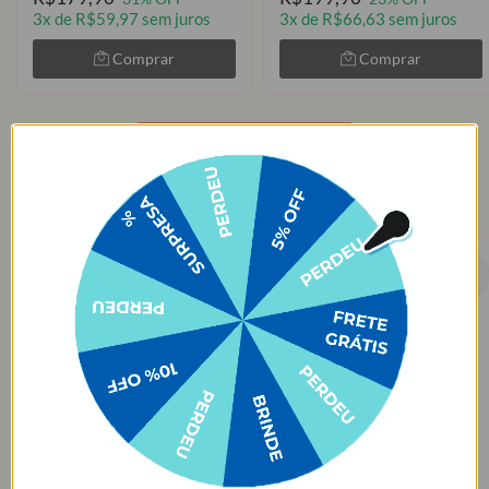
3x de R$59,97 sem juros
3x de R$66,63 sem juros
Comprar
Comprar
VER MAIS
→
Bolsa Térmica Play a partir de R$99,90!
+2
+2