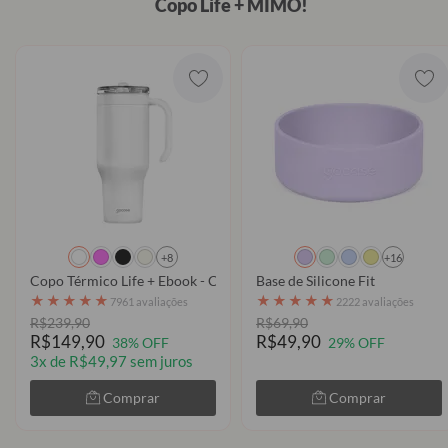
Copo Life + MIMO!
+8
+16
Copo Térmico Life + Ebook - Clear
Base de Silicone Fit
★
★
★
★
★
★
★
★
★
★
7961 avaliações
2222 avaliações
R$239,90
R$69,90
R$149,90
R$49,90
38% OFF
29% OFF
3x de R$49,97 sem juros
Comprar
Comprar