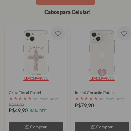
Cabos para Celular!
LEVE 2, PAGUE 1
LEVE 2, PAGUE 1
Cruz Floral Pastel
Inicial Coração Patch
★
★
★
★
★
★
★
★
★
★
105079 avaliações
105079 avaliações
R$91,90
R$79,90
R$49,90
46% OFF
Comprar
Comprar