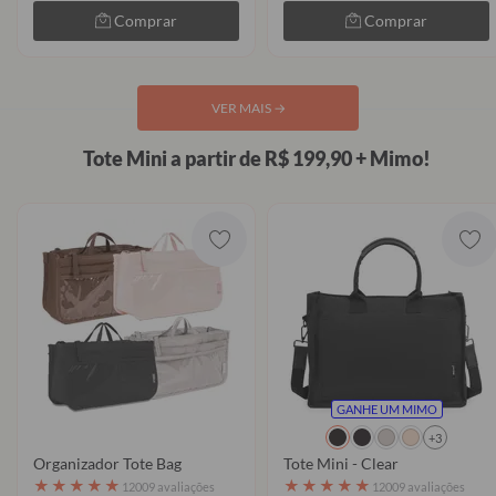
Comprar
Comprar
VER MAIS
→
Tote Mini a partir de R$ 199,90 + Mimo!
GANHE UM MIMO
+3
Organizador Tote Bag
Tote Mini - Clear
★
★
★
★
★
★
★
★
★
★
12009 avaliações
12009 avaliações