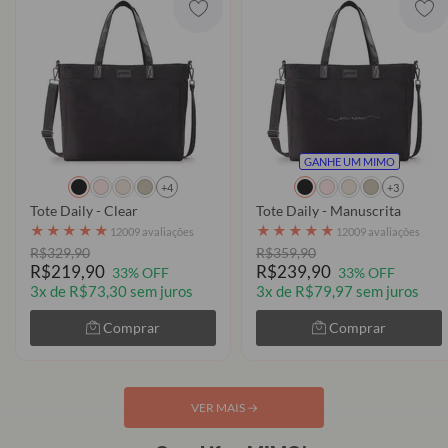
GANHE UM MIMO
+4
+3
Tote Daily - Clear
Tote Daily - Manuscrita
★
★
★
★
★
★
★
★
★
★
12009 avaliações
12009 avaliações
R$329,90
R$359,90
R$219,90
R$239,90
33% OFF
33% OFF
3x de R$73,30 sem juros
3x de R$79,97 sem juros
Comprar
Comprar
VER MAIS
→