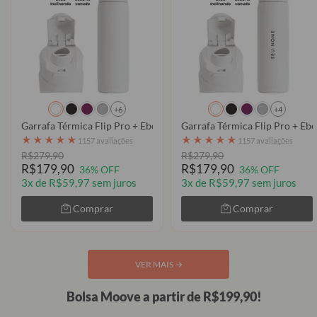
+6
+4
Garrafa Térmica Flip Pro + Ebook - Clear
Garrafa Térmica Flip Pro + Ebo
★
★
★
★
★
★
★
★
★
★
1157 avaliações
1157 avaliações
R$279,90
R$279,90
R$179,90
R$179,90
36% OFF
36% OFF
3x de R$59,97 sem juros
3x de R$59,97 sem juros
Comprar
Comprar
VER MAIS
→
Bolsa Moove a partir de R$199,90!