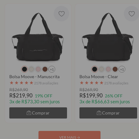
+1
+1
Bolsa Moove - Manuscrita
Bolsa Moove - Clear
★
★
★
★
★
★
★
★
★
★
2178 avaliações
2178 avaliações
R$269,90
R$269,90
R$219,90
R$199,90
19% OFF
26% OFF
3x de R$73,30 sem juros
3x de R$66,63 sem juros
Comprar
Comprar
VER MAIS
→