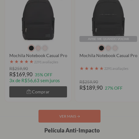
AVISE-ME QUANDO VOLTAR
Mochila Notebook Casual Pro - Clear
Mochila Notebook Casual Pro 
★
★
★
★
★
2291 avaliações
★
★
★
★
★
R$259,90
2291 avaliações
R$169,90
35% OFF
3x de R$56,63 sem juros
R$259,90
R$189,90
27% OFF
Comprar
VER MAIS
→
Película Anti-Impacto