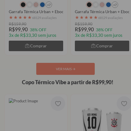
+7
+7
Garrafa Térmica Urban + Ebook - Colorful Butterflies
Garrafa Térmica Urban + Ebook
★
★
★
★
★
★
★
★
★
★
68129 avaliações
68129 avaliações
R$159,90
R$159,90
R$99,90
R$99,90
38% OFF
38% OFF
3x de R$33,30 sem juros
3x de R$33,30 sem juros
Comprar
Comprar
VER MAIS
→
Copo Térmico Vibe a partir de R$99,90!