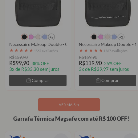
+2
+2
Necessaire Makeup Double - Clear
Necessaire Makeup Double - M
★
★
★
★
★
★
★
★
★
★
1567 avaliações
1567 avaliações
R$159,90
R$159,90
R$99,90
R$119,90
38% OFF
25% OFF
3x de R$33,30 sem juros
3x de R$39,97 sem juros
Comprar
Comprar
VER MAIS
→
Garrafa Térmica Magsafe com até R$ 100 OFF!