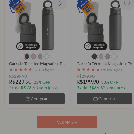
Garrafa Térmica Magsafe + Ebook - Futurist
Garrafa Térmica Magsafe + Ebo
★
★
★
★
★
★
★
★
★
★
178 avaliações
178 avaliações
R$299,90
R$299,90
R$229,90
R$199,90
23% OFF
33% OFF
3x de R$76,63 sem juros
3x de R$66,63 sem juros
Comprar
Comprar
VER MAIS
→