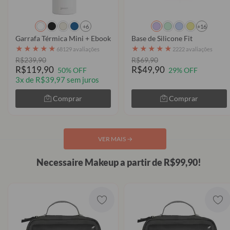
+6
+16
Garrafa Térmica Mini + Ebook - Clear
Base de Silicone Fit
★
★
★
★
★
★
★
★
★
★
68129 avaliações
2222 avaliações
R$239,90
R$69,90
R$119,90
R$49,90
50% OFF
29% OFF
3x de R$39,97 sem juros
Comprar
Comprar
VER MAIS
→
Necessaire Makeup a partir de R$99,90!