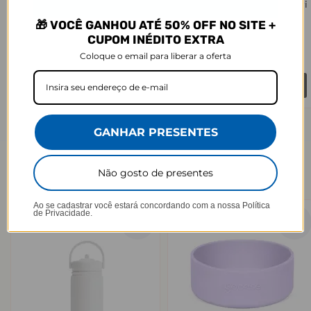
Bolsa Térmica Play - Clear
Bolsa Térmica Play - Manuscri
★
★
★
★
★
★
★
★
★
★
2083 avaliações
2083 avaliações
🎁 VOCÊ GANHOU ATÉ 50% OFF NO SITE +
R$199,90
R$199,90
CUPOM INÉDITO EXTRA
R$99,90
R$109,90
50% OFF
45% OFF
Coloque o email para liberar a oferta
3x de R$33,30 sem juros
3x de R$36,63 sem juros
Comprar
Comprar
GANHAR PRESENTES
VER MAIS
→
Garrafa Térmica Mini a partir de R$99,90!
Não gosto de presentes
Ao se cadastrar você estará concordando com a nossa
Política
de Privacidade.