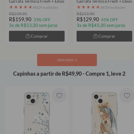
Garrafa Térmica Fresh + Ebook - Futurist
Garrafa Térmica Fresh + Ebook
★
★
★
★
★
★
★
★
★
★
68129 avaliações
68129 avaliações
R$239,90
R$219,90
R$159,90
R$129,90
33% OFF
41% OFF
3x de R$53,30 sem juros
3x de R$43,30 sem juros
Comprar
Comprar
VER MAIS
→
Capinhas a partir de R$49,90 - Compre 1, leve 2