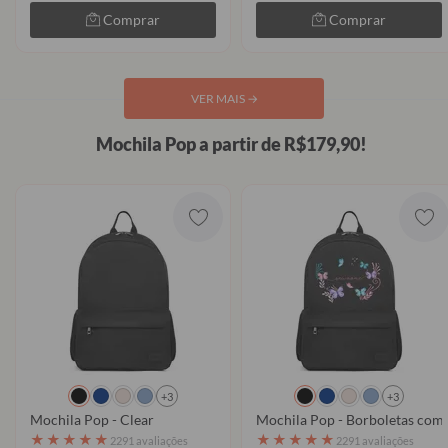
Comprar
Comprar
VER MAIS
→
Mochila Pop a partir de R$179,90!
+3
+3
Mochila Pop - Clear
Mochila Pop - Borboletas com
★
★
★
★
★
★
★
★
★
★
2291 avaliações
2291 avaliações