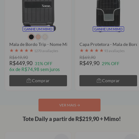
GANHE UM MIMO
GANHE UM MIMO
Mala de Bordo Trip - Nome Minimalist
Capa Protetora - Mala de Bord
★
★
★
★
★
★
★
★
★
★
1270 avaliações
93 avaliações
R$649,90
R$69,90
R$449,90
R$49,90
31% OFF
29% OFF
6x de R$74,98 sem juros
Comprar
Comprar
VER MAIS
→
Tote Daily a partir de R$219,90 + Mimo!