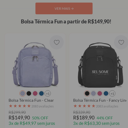
VER MAIS
→
Bolsa Térmica Fun a partir de R$149,90!
+1
+1
Bolsa Térmica Fun - Clear
Bolsa Térmica Fun - Fancy Lin
★
★
★
★
★
★
★
★
★
★
2083 avaliações
2083 avaliações
R$299,90
R$339,90
R$149,90
R$189,90
50% OFF
44% OFF
3x de R$49,97 sem juros
3x de R$63,30 sem juros