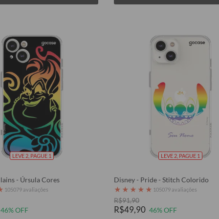
LEVE 2, PAGUE 1
LEVE 2, PAGUE 1
llains - Úrsula Cores
Disney - Pride - Stitch Colorido
★
★
★
★
★
★
105079 avaliações
105079 avaliações
R$91,90
R$49,90
46% OFF
46% OFF