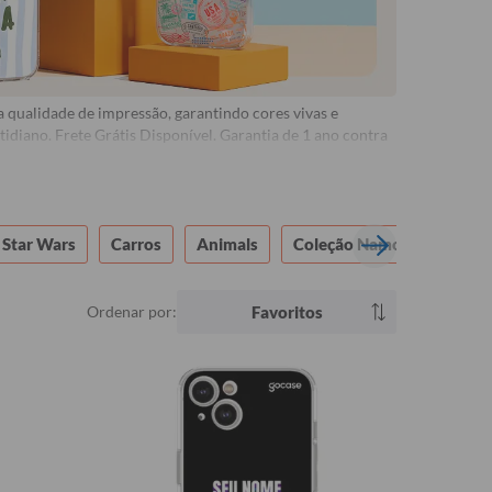
 qualidade de impressão, garantindo cores vivas e
diano. Frete Grátis Disponível. Garantia de 1 ano contra
Star Wars
Carros
Animals
Coleção Namorados
F
Ordenar por:
Favoritos