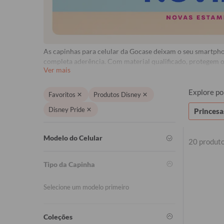
As capinhas para celular da Gocase deixam o seu smartphon
completa aderência. Com material qualificado, protegem o 
Ver mais
descascamento. Consulte o regulamento.
Explore po
Favoritos
Produtos Disney
Disney Pride
Princesa
Modelo do Celular
20 produt
Tipo da Capinha
iPhone
Selecione um modelo primeiro
Samsung
Coleções