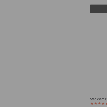
Star Wars 
★
★
★
★