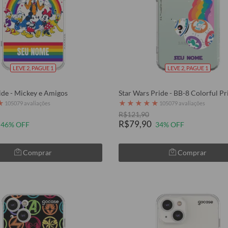
LEVE 2, PAGUE 1
LEVE 2, PAGUE 1
ide - Mickey e Amigos
Star Wars Pride - BB-8 Colorful Pr
★
★
★
★
★
★
105079 avaliações
105079 avaliações
R$121,90
R$79,90
46% OFF
34% OFF
Comprar
Comprar