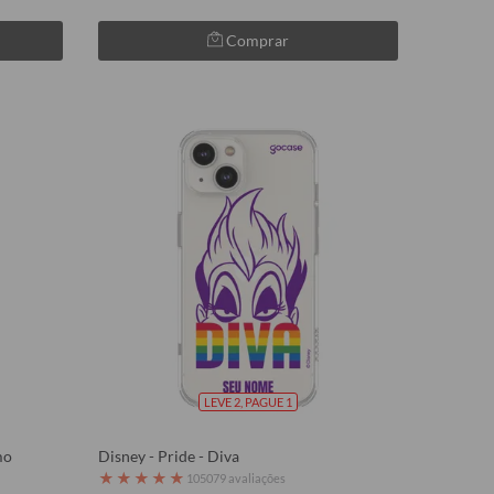
Comprar
LEVE 2, PAGUE 1
mo
Disney - Pride - Diva
★
★
★
★
★
105079 avaliações