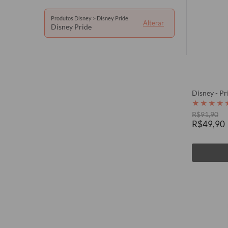
Motorola
Produtos Disney > Disney Pride
Alterar
Xiaomi
Disney Pride
JOVI
Disney - Pr
★
★
★
★
R$91,90
R$49,90