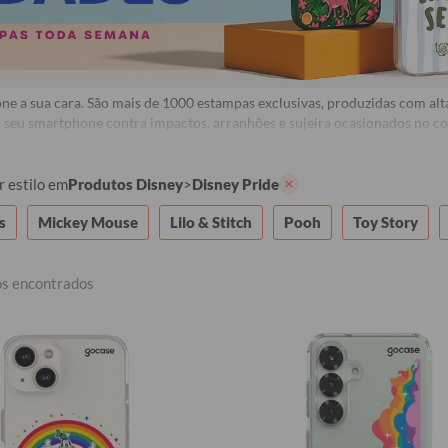
e a sua cara. São mais de 1000 estampas exclusivas, produzidas com alta
seu smartphone contra impactos, arranhões e sujeira ocasionados no coti
r estilo
em
Produtos Disney
>
Disney Pride
s
Mickey Mouse
Lilo & Stitch
Pooh
Toy Story
os encontrados