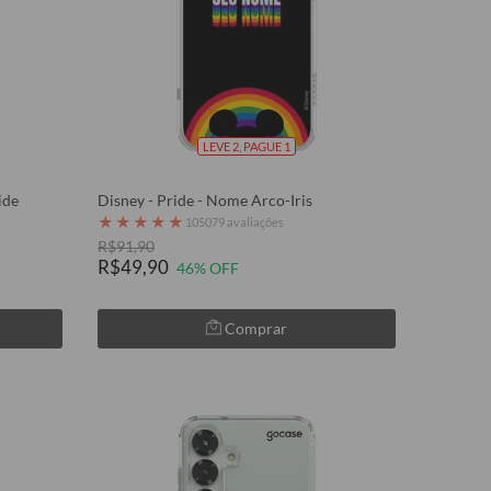
LEVE 2, PAGUE 1
ide
Disney - Pride - Nome Arco-Iris
★
★
★
★
★
105079 avaliações
R$91,90
R$49,90
46% OFF
Comprar