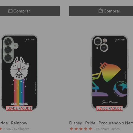
Comprar
Comprar
LEVE 2, PAGUE 1
LEVE 2, PAGUE 1
Pride - Rainbow
Disney - Pride - Procurando o Ne
★
★
★
★
★
★
105079 avaliações
105079 avaliações