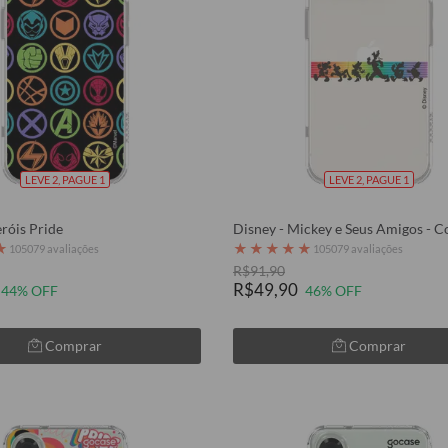
LEVE 2, PAGUE 1
LEVE 2, PAGUE 1
róis Pride
Disney - Mickey e Seus Amigos - C
★
★
★
★
★
★
105079 avaliações
105079 avaliações
R$91,90
R$49,90
44% OFF
46% OFF
Comprar
Comprar