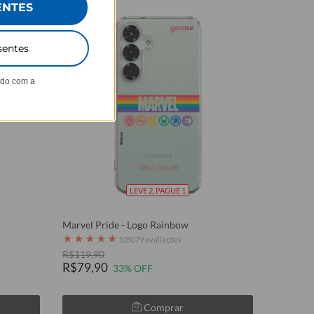
ENTES
sentes
ndo com a
LEVE 2, PAGUE 1
Marvel Pride - Logo Rainbow
★
★
★
★
★
105079 avaliações
R$119,90
R$79,90
33% OFF
Comprar