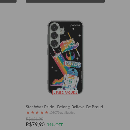
LEVE 2, PAGUE 1
Star Wars Pride - Belong, Believe, Be Proud
★
★
★
★
★
105079 avaliações
R$121,90
R$79,90
34% OFF