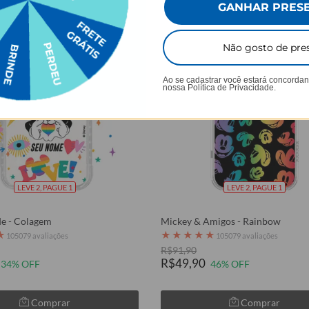
GANHAR PRES
Não gosto de pre
Ao se cadastrar você estará concorda
nossa
Política de Privacidade.
LEVE 2, PAGUE 1
LEVE 2, PAGUE 1
de - Colagem
Mickey & Amigos - Rainbow
★
★
★
★
★
★
105079 avaliações
105079 avaliações
R$91,90
R$49,90
34% OFF
46% OFF
Comprar
Comprar