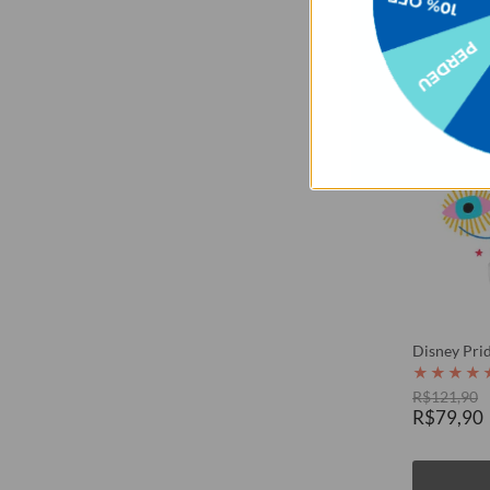
Disney Pri
★
★
★
★
R$121,90
R$79,90