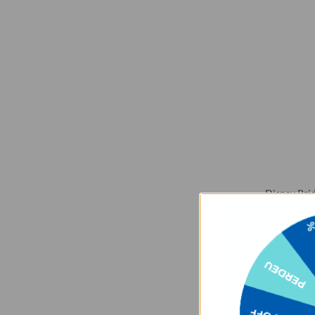
Disney Prid
★
★
★
★
R$121,90
R$79,90