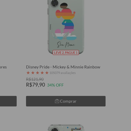
LEVE 2, PAGUE 1
ores
Disney Pride - Mickey & Minnie Rainbow
★
★
★
★
★
105079 avaliações
R$121,90
R$79,90
34% OFF
Comprar