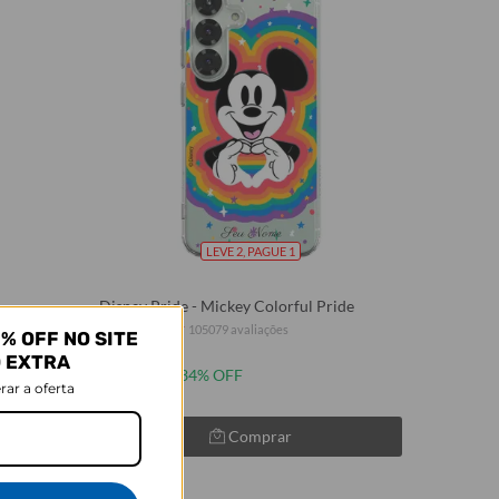
LEVE 2, PAGUE 1
Disney Pride - Mickey Colorful Pride
★
★
★
★
★
105079 avaliações
% OFF NO SITE
R$121,90
O EXTRA
R$79,90
34% OFF
rar a oferta
Comprar