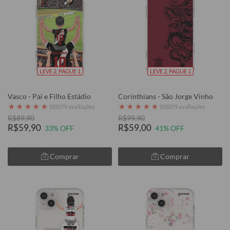
LEVE 2, PAGUE 1
LEVE 2, PAGUE 1
Vasco - Pai e Filho Estádio
Corinthians - São Jorge Vinho
★
★
★
★
★
★
★
★
★
★
105079 avaliações
105079 avaliações
R$89,90
R$99,90
R$59,90
R$59,00
33% OFF
41% OFF
Comprar
Comprar