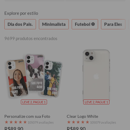
Explore por estilo
Dia dos Pais.
Minimalista
Futebol ⚽
Para Eles
9699 produtos encontrados
LEVE 2, PAGUE 1
LEVE 2, PAGUE 1
Personalize com sua Foto
Clear Logo White
★
★
★
★
★
★
★
★
★
★
105079 avaliações
105079 avaliações
R$89,90
R$89,90