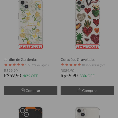
LEVE 2, PAGUE 1
LEVE 2, PAGUE 1
Jardim de Gardenias
Corações Cravejados
★
★
★
★
★
★
★
★
★
★
105079 avaliações
105079 avaliações
R$99,90
R$89,90
R$59,90
R$59,90
40% OFF
33% OFF
Comprar
Comprar