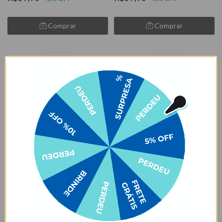
Comprar
Comprar
LEVE 2, PAGUE 1
LEVE 2, PAGUE 1
Lineart Watercolor Flowers
Cruzeiro - Pai Celeste
★
★
★
★
★
★
★
★
★
★
105079 avaliações
105079 avaliações
R$99,90
R$89,00
R$59,90
40% OFF