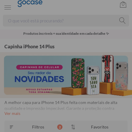
Produtos incríveis + sua identidade em cada detalhe ✨
Capinha iPhone 14 Plus
A melhor capa para iPhone 14 Plus feita com materiais de alta
qualidade e impressão impecável. Garante a proteção contra
Ver mais
impactos, arranhões e poeira. Capinhas personalizadas para iPhone
14 Plus com proteção e estilo. Frete Grátis Disponível. Garantia de
1 ano contra descascamento.
Consulte o regulamento.
Filtros
Favoritos
2