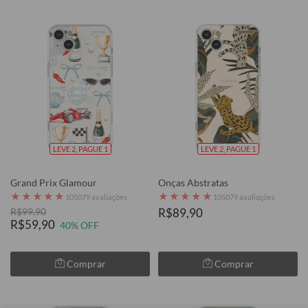
LEVE 2, PAGUE 1
LEVE 2, PAGUE 1
Grand Prix Glamour
Onças Abstratas
★
★
★
★
★
★
★
★
★
★
105079 avaliações
105079 avaliações
R$99,90
R$89,90
R$59,90
40% OFF
Comprar
Comprar