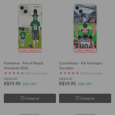
LEVE 2, PAGUE 1
LEVE 2, PAGUE 1
Palmeiras - Pai e Filho(a)
Corinthians - Pai Alvinegro
Alviverde 2026
Torcedor
★
★
★
★
★
★
★
★
★
★
105079 avaliações
105079 avaliações
R$89,90
R$89,90
R$59,90
R$59,90
33% OFF
33% OFF
Comprar
Comprar