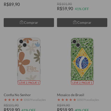
R$89,90
R$101,90
R$59,90
41% OFF
Comprar
Comprar
LEVE 2, PAGUE 1
LEVE 2, PAGUE 1
Confia No Senhor
Mosaico de Brasil
★
★
★
★
★
★
★
★
★
★
105079 avaliações
105079 avaliações
R$101,90
R$99,90
R$59,90
R$59,90
41% OFF
40% OFF