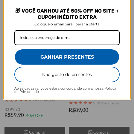
Comprar
Comprar
🎁 VOCÊ GANHOU ATÉ 50% OFF NO SITE +
CUPOM INÉDITO EXTRA
Coloque o email para liberar a oferta
GANHAR PRESENTES
Não gosto de presentes
LEVE 2, PAGUE 1
LEVE 2, PAGUE 1
Ao se cadastrar você estará concordando com a nossa
Política
Safari Glam
Botafogo - Pai e Filho(a)
de Privacidade.
Alvinegros
★
★
★
★
★
105079 avaliações
★
★
★
★
★
105079 avaliações
R$99,90
R$89,00
R$59,90
40% OFF
Comprar
Comprar