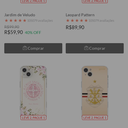
LEVE 2, PAGUE 1
LEVE 2, PAGUE 1
Jardim de Veludo
Leopard Pattern
★
★
★
★
★
★
★
★
★
★
105079 avaliações
105079 avaliações
R$99,90
R$89,90
R$59,90
40% OFF
Comprar
Comprar
LEVE 2, PAGUE 1
LEVE 2, PAGUE 1