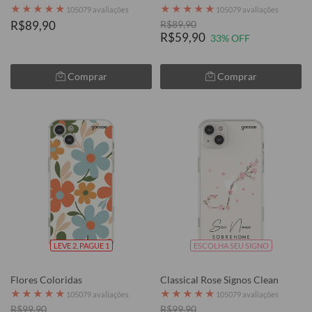
★
★
★
★
★
★
★
★
★
★
105079 avaliações
105079 avaliações
R$89,90
R$89,90
R$59,90
33% OFF
Comprar
Comprar
LEVE 2, PAGUE 1
ESCOLHA SEU SIGNO
Flores Coloridas
Classical Rose Signos Clean
★
★
★
★
★
★
★
★
★
★
105079 avaliações
105079 avaliações
R$99,90
R$99,90