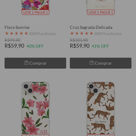
LEVE 2, PAGUE 1
LEVE 2, PAGUE 1
Flora Sunrise
Cruz Sagrada Delicada
★
★
★
★
★
★
★
★
★
★
105079 avaliações
105079 avaliações
R$99,90
R$101,90
R$59,90
R$59,90
40% OFF
41% OFF
Comprar
Comprar