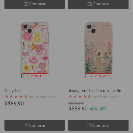
Comprar
Comprar
LEVE 2, PAGUE 1
LEVE 2, PAGUE 1
Girly Girl
Jesus, Teu Deserto um Jardim
★
★
★
★
★
★
★
★
★
★
105079 avaliações
105079 avaliações
R$89,90
R$99,90
R$59,90
40% OFF
Comprar
Comprar