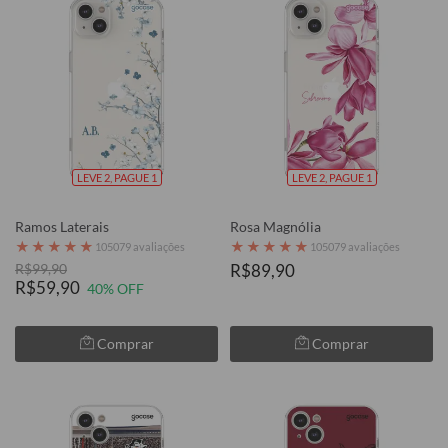
LEVE 2, PAGUE 1
LEVE 2, PAGUE 1
Ramos Laterais
Rosa Magnólia
★
★
★
★
★
★
★
★
★
★
105079 avaliações
105079 avaliações
R$99,90
R$89,90
R$59,90
40% OFF
Comprar
Comprar