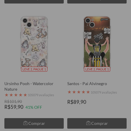
LEVE 2, PAGUE 1
LEVE 2, PAGUE 1
Ursinho Pooh - Watercolor
Santos - Pai Alvinegro
Nature
★
★
★
★
★
105079 avaliações
★
★
★
★
★
105079 avaliações
R$101,90
R$89,90
R$59,90
41% OFF
Comprar
Comprar