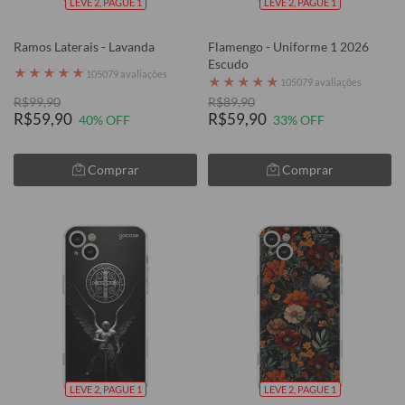
LEVE 2, PAGUE 1
LEVE 2, PAGUE 1
Ramos Laterais - Lavanda
Flamengo - Uniforme 1 2026
Escudo
★
★
★
★
★
105079 avaliações
★
★
★
★
★
105079 avaliações
R$99,90
R$89,90
R$59,90
R$59,90
40% OFF
33% OFF
Comprar
Comprar
LEVE 2, PAGUE 1
LEVE 2, PAGUE 1