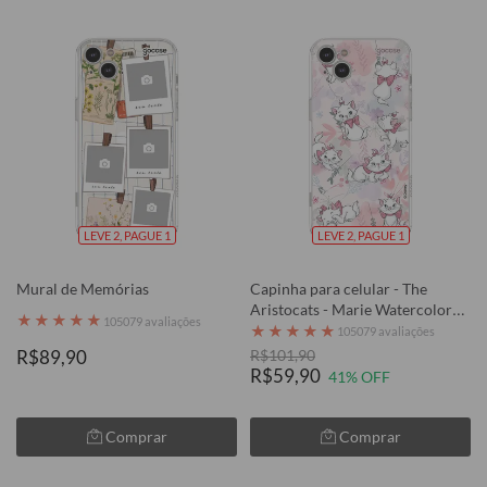
LEVE 2, PAGUE 1
LEVE 2, PAGUE 1
Mural de Memórias
Capinha para celular - The
Aristocats - Marie Watercolor
★
★
★
★
★
105079 avaliações
Nature
★
★
★
★
★
105079 avaliações
R$89,90
R$101,90
R$59,90
41% OFF
Comprar
Comprar