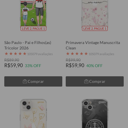
LEVE 2, PAGUE 1
LEVE 2, PAGUE 1
São Paulo - Pai e Filhos(as)
Primavera Vintage Manuscrita
Tricolor 2026
Clean
★
★
★
★
★
★
★
★
★
★
105079 avaliações
105079 avaliações
R$89,90
R$99,90
R$59,90
R$59,90
33% OFF
40% OFF
Comprar
Comprar