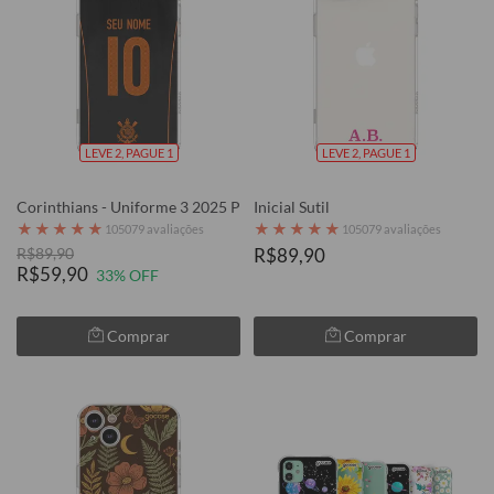
LEVE 2, PAGUE 1
LEVE 2, PAGUE 1
Corinthians - Uniforme 3 2025 P
Inicial Sutil
★
★
★
★
★
★
★
★
★
★
105079 avaliações
105079 avaliações
R$89,90
R$89,90
R$59,90
33% OFF
Comprar
Comprar