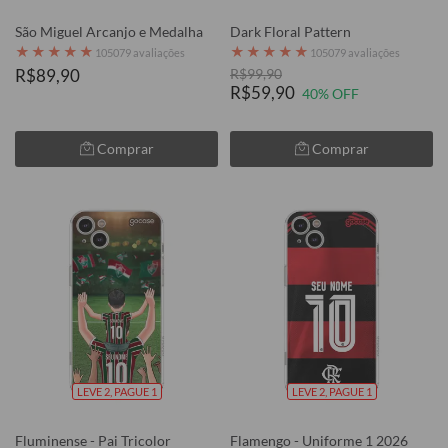
São Miguel Arcanjo e Medalha
Dark Floral Pattern
★
★
★
★
★
★
★
★
★
★
105079 avaliações
105079 avaliações
R$89,90
R$99,90
R$59,90
40% OFF
Comprar
Comprar
LEVE 2, PAGUE 1
LEVE 2, PAGUE 1
Fluminense - Pai Tricolor
Flamengo - Uniforme 1 2026