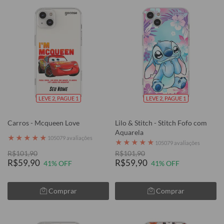
LEVE 2, PAGUE 1
LEVE 2, PAGUE 1
Carros - Mcqueen Love
Lilo & Stitch - Stitch Fofo com
Aquarela
★
★
★
★
★
105079 avaliações
★
★
★
★
★
105079 avaliações
R$101,90
R$101,90
R$59,90
R$59,90
41% OFF
41% OFF
Comprar
Comprar