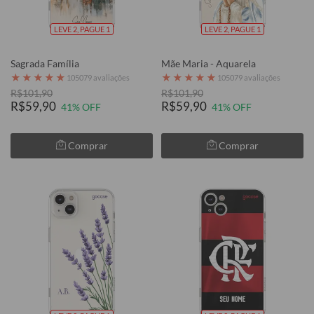
LEVE 2, PAGUE 1
LEVE 2, PAGUE 1
Sagrada Família
Mãe Maria - Aquarela
★
★
★
★
★
★
★
★
★
★
105079 avaliações
105079 avaliações
R$101,90
R$101,90
R$59,90
R$59,90
41% OFF
41% OFF
Comprar
Comprar