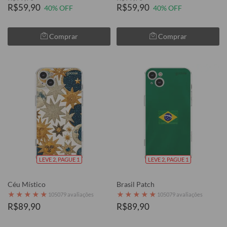
R$59,90
R$59,90
40% OFF
40% OFF
Comprar
Comprar
LEVE 2, PAGUE 1
LEVE 2, PAGUE 1
Céu Místico
Brasil Patch
★
★
★
★
★
★
★
★
★
★
105079 avaliações
105079 avaliações
R$89,90
R$89,90