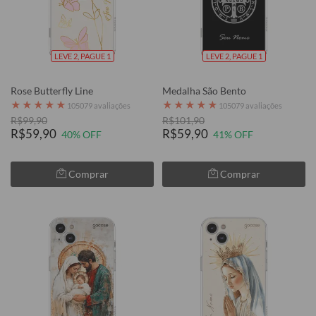
LEVE 2, PAGUE 1
LEVE 2, PAGUE 1
Rose Butterfly Line
Medalha São Bento
★
★
★
★
★
★
★
★
★
★
105079 avaliações
105079 avaliações
R$99,90
R$101,90
R$59,90
R$59,90
40% OFF
41% OFF
Comprar
Comprar