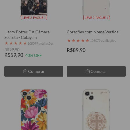
LEVE 2, PAGUE 1
LEVE 2, PAGUE 1
Harry Potter E A Câmara
Corações com Nome Vertical
Secreta - Colagem
★
★
★
★
★
105079 avaliações
★
★
★
★
★
105079 avaliações
R$99,90
R$89,90
R$59,90
40% OFF
Comprar
Comprar