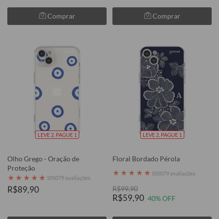
Comprar
Comprar
LEVE 2, PAGUE 1
LEVE 2, PAGUE 1
Olho Grego - Oração de
Floral Bordado Pérola
Proteção
★
★
★
★
★
105079 avaliações
★
★
★
★
★
105079 avaliações
R$89,90
R$99,90
R$59,90
40% OFF