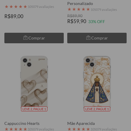
Personalizado
★
★
★
★
★
105079 avaliações
★
★
★
★
★
105079 avaliações
R$89,00
R$89,90
R$59,90
33% OFF
Comprar
Comprar
LEVE 2, PAGUE 1
LEVE 2, PAGUE 1
Cappuccino Hearts
Mãe Aparecida
★
★
★
★
★
★
★
★
★
★
105079 avaliações
105079 avaliações