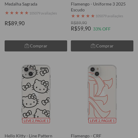
Medalha Sagrada
Flamengo - Uniforme 3 2025
Escudo
★
★
★
★
★
105079 avaliações
★
★
★
★
★
105079 avaliações
R$89,90
R$89,90
R$59,90
33% OFF
Comprar
Comprar
LEVE 2, PAGUE 1
LEVE 2, PAGUE 1
Hello Kitty - Line Pattern
Flamengo - CRF