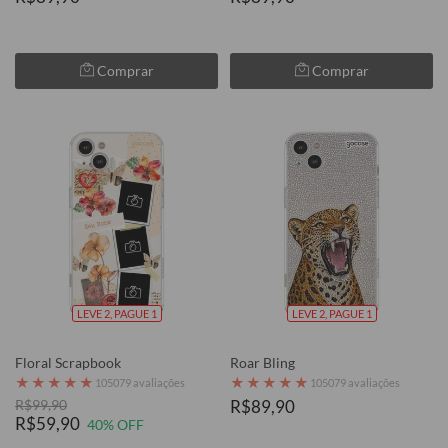
Comprar
Comprar
LEVE 2, PAGUE 1
LEVE 2, PAGUE 1
Floral Scrapbook
Roar Bling
★
★
★
★
★
★
★
★
★
★
105079 avaliações
105079 avaliações
R$99,90
R$89,90
R$59,90
40% OFF