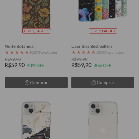
LEVE 2, PAGUE 1
LEVE 2, PAGUE 1
Noite Botânica
Capinhas Best Sellers
★
★
★
★
★
★
★
★
★
★
105079 avaliações
105079 avaliações
R$99,90
R$99,90
R$59,90
R$59,90
40% OFF
40% OFF
Comprar
Comprar