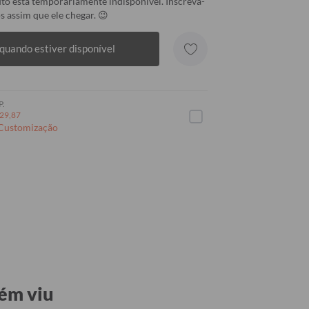
to está temporariamente indisponível. Inscreva-
s assim que ele chegar. 😉
quando estiver disponível
P.
29,87
 Customização
ém viu