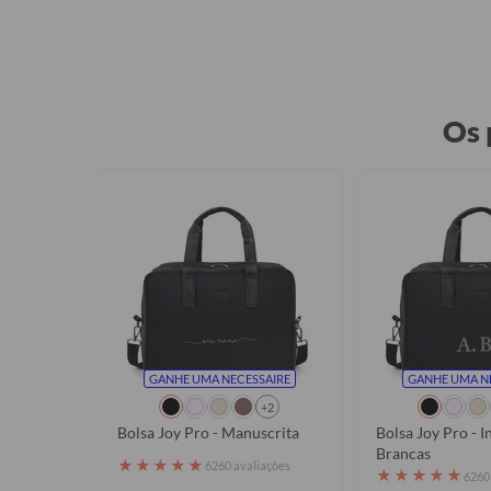
Os 
GANHE UMA NECESSAIRE
GANHE UMA N
+2
Bolsa Joy Pro - Manuscrita
Bolsa Joy Pro - In
Brancas
★
★
★
★
★
6260 avaliações
★
★
★
★
★
6260