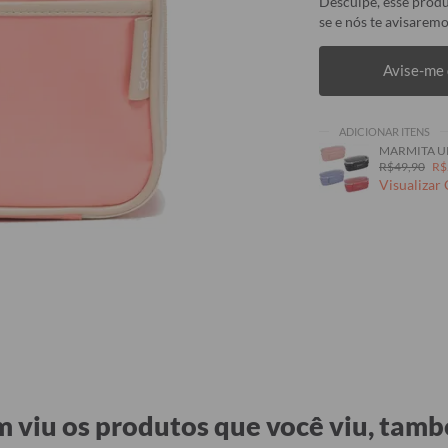
Desculpe, esse produ
se e nós te avisaremo
Avise-me 
ADICIONAR ITENS
MARMITA U
R$49,90
R$
Visualizar
 viu os produtos que você viu, tamb