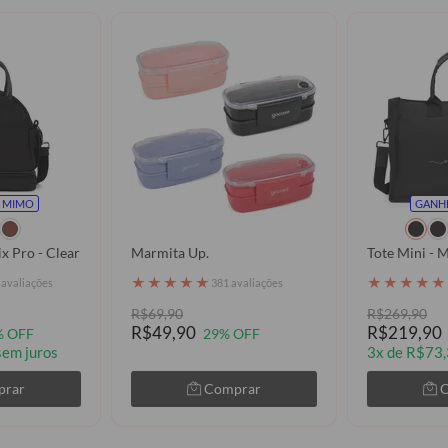
 MIMO
GANH
x Pro - Clear
Marmita Up.
Tot
★
★
★
★
★
★
★
★
★
★
 avaliações
381 avaliações
R$69,90
R$269,90
R$49,90
R$219,90
% OFF
29% OFF
sem juros
3x de R$73,
prar
Comprar