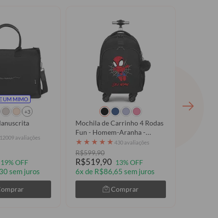
E UM MIMO
+3
e Mini - Manuscrita
Mochila de Carrinho 4 Rodas
Tote Puf
Fun - Homem-Aranha -
★
★
★
12009 avaliações
Stickers
★
★
★
★
★
430 avaliações
R$599,90
R$459,9
R$519,90
R$329,
19% OFF
13% OFF
30 sem juros
6x de R$86,65 sem juros
3x de R
Comprar
Comprar