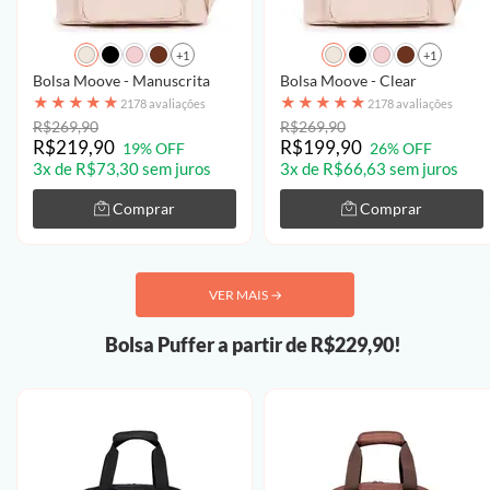
+1
+1
Bolsa Moove - Manuscrita
Bolsa Moove - Clear
★
★
★
★
★
★
★
★
★
★
2178 avaliações
2178 avaliações
R$269,90
R$269,90
R$219,90
R$199,90
19% OFF
26% OFF
3x de R$73,30 sem juros
3x de R$66,63 sem juros
Comprar
Comprar
VER MAIS
→
Bolsa Puffer a partir de R$229,90!