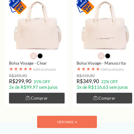
Bolsa Voyage - Clear
Bolsa Voyage - Manuscrita
★
★
★
★
★
★
★
★
★
★
6260 avaliações
6260 avaliações
R$399,90
R$449,90
R$299,90
R$349,90
25% OFF
22% OFF
3x de R$99,97 sem juros
3x de R$116,63 sem juros
Comprar
Comprar
VER MAIS
→