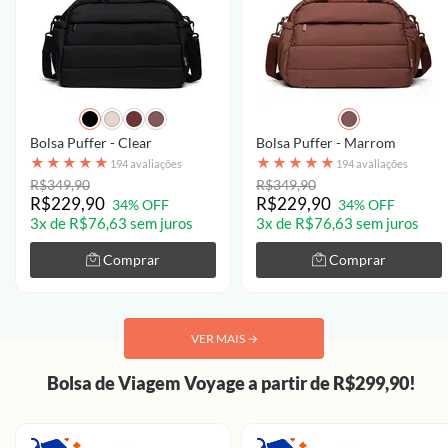
Bolsa Puffer - Clear
Bolsa Puffer - Marrom
★
★
★
★
★
★
★
★
★
★
194 avaliações
194 avaliações
R$349,90
R$349,90
R$229,90
R$229,90
34% OFF
34% OFF
3x de R$76,63 sem juros
3x de R$76,63 sem juros
Comprar
Comprar
VER MAIS
→
Bolsa de Viagem Voyage a partir de R$299,90!