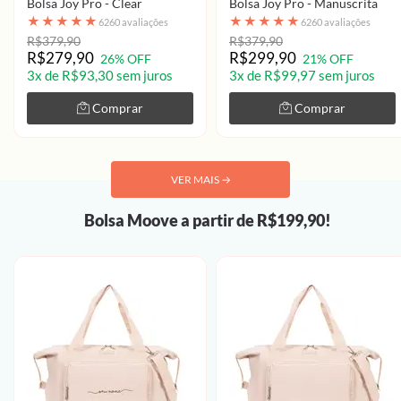
Bolsa Joy Pro - Clear
Bolsa Joy Pro - Manuscrita
★
★
★
★
★
★
★
★
★
★
6260 avaliações
6260 avaliações
R$379,90
R$379,90
R$279,90
R$299,90
26% OFF
21% OFF
3x de R$93,30 sem juros
3x de R$99,97 sem juros
Comprar
Comprar
VER MAIS
→
Bolsa Moove a partir de R$199,90!