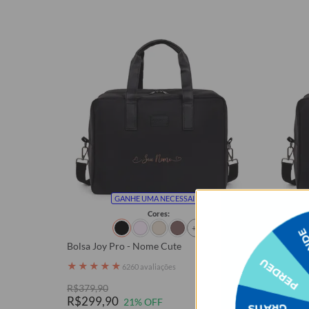
GANHE UMA NECESSAIRE
Cores:
+2
Bolsa Joy Pro - Nome Cute
Bolsa Jo
★
★
★
★
★
★
★
★
6260 avaliações
R$379,90
R$379,9
R$299,90
R$299
21% OFF