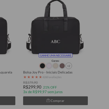
GANHE UMA NECESSAIRE
Cores:
+2
Aquarela
Bolsa Joy Pro - Iniciais Delicadas
★
★
★
★
★
6260 avaliações
R$379,90
R$299,90
21% OFF
3x de R$99,97 sem juros
Comprar