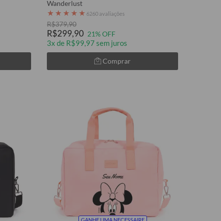
Wanderlust
★
★
★
★
★
6260 avaliações
R$379,90
R$299,90
21% OFF
3x de R$99,97 sem juros
Comprar
GANHE UMA NECESSAIRE