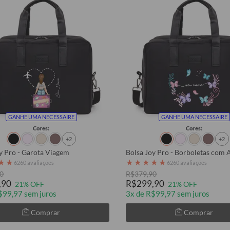
GANHE UMA NECESSAIRE
GANHE UMA NECESSAIRE
Cores:
Cores:
+2
+2
y Pro - Garota Viagem
Bolsa Joy Pro - Borboletas com 
★
★
★
★
★
★
★
6260 avaliações
6260 avaliações
0
R$379,90
,90
R$299,90
21% OFF
21% OFF
$99,97 sem juros
3x de R$99,97 sem juros
Comprar
Comprar