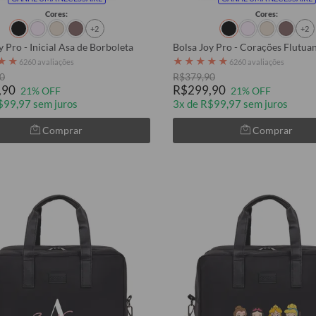
Cores:
Cores:
+2
+2
y Pro - Inicial Asa de Borboleta
Bolsa Joy Pro - Corações Flutua
★
★
★
★
★
★
★
6260 avaliações
6260 avaliações
0
R$379,90
,90
R$299,90
21% OFF
21% OFF
$99,97 sem juros
3x de R$99,97 sem juros
Comprar
Comprar