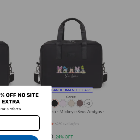
GANHE UMA NECESSAIRE
% OFF NO SITE
Cores:
O EXTRA
+2
rar a oferta
ncy
Bolsa Joy Pro - Mickey e Seus Amigos -
Paleta
★
★
★
★
★
6260 avaliações
R$409,90
R$309,90
24% OFF