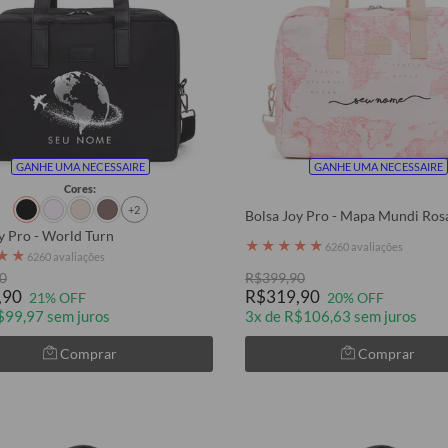
GANHE UMA NECESSAIRE
GANHE UMA NECESSAIRE
Cores:
+2
Bolsa Joy Pro - Mapa Mundi Ros
y Pro - World Turn
★
★
★
★
★
6260 avaliações
★
★
6260 avaliações
0
R$399,90
,90
R$319,90
21% OFF
20% OFF
$99,97 sem juros
3x de R$106,63 sem juros
Comprar
Comprar