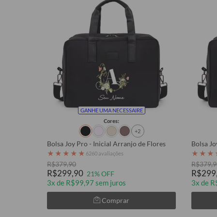
GANHE UMA NECESSAIRE
Cores:
+2
Bolsa Joy Pro - Inicial Arranjo de Flores
Bolsa Jo
★
★
★
★
★
★
★
★
6260 avaliações
R$379,90
R$379,9
R$299,90
R$299
21% OFF
3x de R$99,97 sem juros
3x de R
Comprar