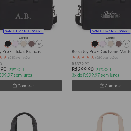
GANHE UMA NECESSAIRE
GANHE UMA NECESSAIRE
Cores:
Cores:
+2
+2
y Pro - Iniciais Brancas
Bolsa Joy Pro - Duo Nome Vertic
★
★
★
★
★
★
★
6260 avaliações
6260 avaliações
0
R$379,90
,90
R$299,90
21% OFF
21% OFF
$99,97 sem juros
3x de R$99,97 sem juros
Comprar
Comprar