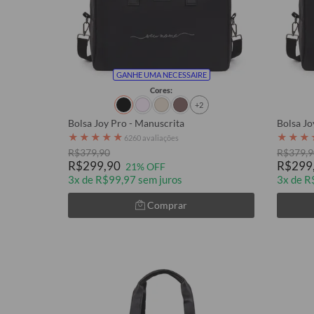
GANHE UMA NECESSAIRE
Cores:
+2
Bolsa Joy Pro - Manuscrita
Bolsa Jo
★
★
★
★
★
★
★
★
6260 avaliações
R$379,90
R$379,9
R$299,90
R$299
21% OFF
3x de R$99,97 sem juros
3x de R
Comprar