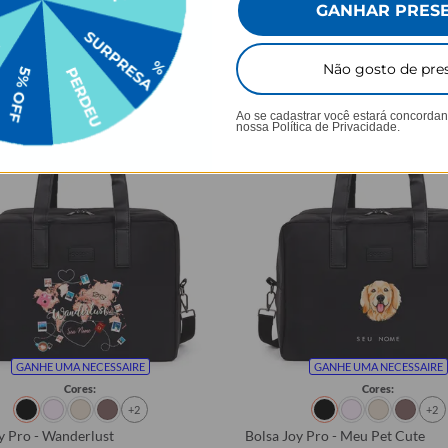
$99,97 sem juros
3x de R$99,97 sem juros
GANHAR PRES
Comprar
Comprar
Não gosto de pre
Ao se cadastrar você estará concorda
nossa
Política de Privacidade.
GANHE UMA NECESSAIRE
GANHE UMA NECESSAIRE
Cores:
Cores:
+2
+2
y Pro - Wanderlust
Bolsa Joy Pro - Meu Pet Cute