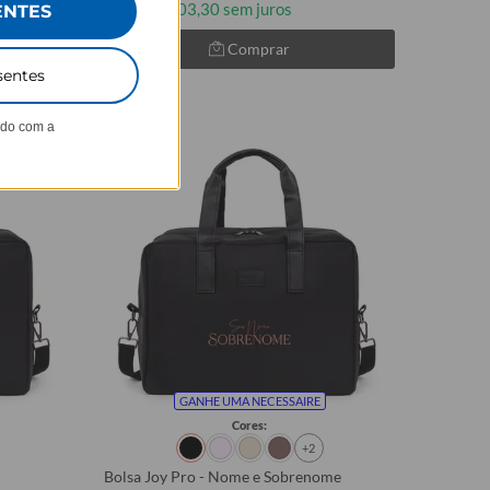
3x de R$103,30 sem juros
ENTES
Comprar
sentes
ndo com a
GANHE UMA NECESSAIRE
Cores:
+2
Bolsa Joy Pro - Nome e Sobrenome