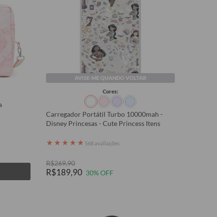
AVISE-ME QUANDO VOLTAR
Cores:
a
Carregador Portátil Turbo 10000mah -
Disney Princesas - Cute Princess Itens
★
★
★
★
★
568 avaliações
R$269,90
R$189,90
30% OFF