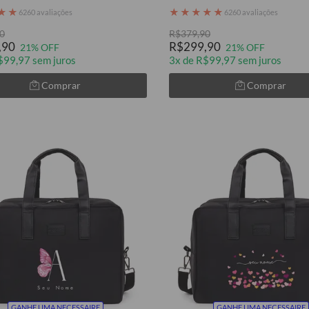
★
★
★
★
★
★
★
6260 avaliações
6260 avaliações
0
R$379,90
,90
R$299,90
21% OFF
21% OFF
$99,97 sem juros
3x de R$99,97 sem juros
Comprar
Comprar
GANHE UMA NECESSAIRE
GANHE UMA NECESSAIRE