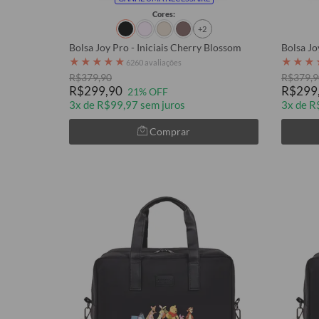
Cores:
+2
Bolsa Joy Pro - Iniciais Cherry Blossom
Bolsa Jo
★
★
★
★
★
★
★
★
6260 avaliações
R$379,90
R$379,9
R$299,90
R$299
21% OFF
3x de R$99,97 sem juros
3x de R
Comprar