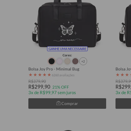
GANHE UMA NECESSAIRE
Cores:
+2
Bolsa Joy Pro - Minimal Bug
Bolsa Jo
★
★
★
★
★
★
★
★
6260 avaliações
R$379,90
R$379,9
R$299,90
R$299
21% OFF
3x de R$99,97 sem juros
3x de R
Comprar