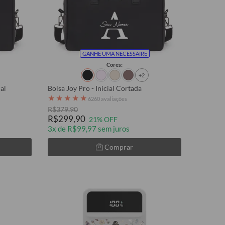
GANHE UMA NECESSAIRE
Cores:
+2
al
Bolsa Joy Pro - Inicial Cortada
★
★
★
★
★
6260 avaliações
R$379,90
R$299,90
21% OFF
3x de R$99,97 sem juros
Comprar