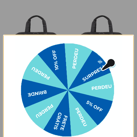
GANHE UMA NECESSAIRE
GANHE UMA NECESSAIRE
Cores:
Cores:
+2
+2
Bolsa Joy Pro - Luxury Name
Bolsa Joy Pro- Inicial Floratta
★
★
★
★
★
★
★
★
★
★
6260 avaliações
6260 avaliações
R$379,90
R$379,90
R$299,90
R$299,90
21% OFF
21% OFF
3x de R$99,97 sem juros
3x de R$99,97 sem juros
Comprar
Comprar