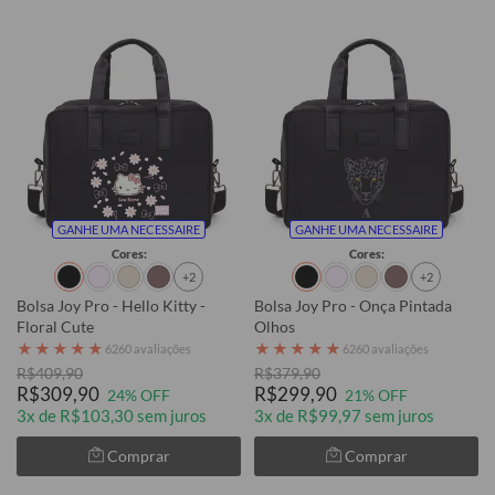
GANHE UMA NECESSAIRE
GANHE UMA NECESSAIRE
Cores:
Cores:
+2
+2
Bolsa Joy Pro - Hello Kitty -
Bolsa Joy Pro - Onça Pintada
Floral Cute
Olhos
★
★
★
★
★
★
★
★
★
★
6260 avaliações
6260 avaliações
R$409,90
R$379,90
R$309,90
R$299,90
24% OFF
21% OFF
3x de R$103,30 sem juros
3x de R$99,97 sem juros
Comprar
Comprar