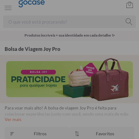
Produtos incríveis + sua identidade em cada detalhe ✨
Bolsa de Viagem Joy Pro
Para voar mais alto! A bolsa de viagem Joy Pro é feita para
colecionar experiências junto com você, sendo uma mala de mão
Ver mais
perfeita. Além de espaço para roupas e sapatos, a Joy tem bolsos
organizadores internos perfeitos para seus acessórios e o que mais
você precisar levar.
Filtros
Favoritos