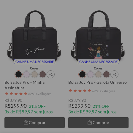
GANHE UMA NECESSAIRE
GANHE UMA NECESSAIRE
Cores:
Cores:
+2
+2
Bolsa Joy Pro - Minha
Bolsa Joy Pro - Garota Universo
Assinatura
★
★
★
★
★
6260 avaliações
★
★
★
★
★
6260 avaliações
R$379,90
R$379,90
R$299,90
R$299,90
21% OFF
21% OFF
3x de R$99,97 sem juros
3x de R$99,97 sem juros
Comprar
Comprar