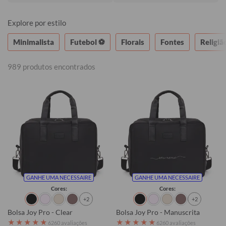
Explore por estilo
Minimalista
Futebol ⚽
Florais
Fontes
Religiã
989 produtos encontrados
GANHE UMA NECESSAIRE
GANHE UMA NECESSAIRE
Cores:
Cores:
+2
+2
Bolsa Joy Pro - Clear
Bolsa Joy Pro - Manuscrita
★
★
★
★
★
★
★
★
★
★
6260 avaliações
6260 avaliações