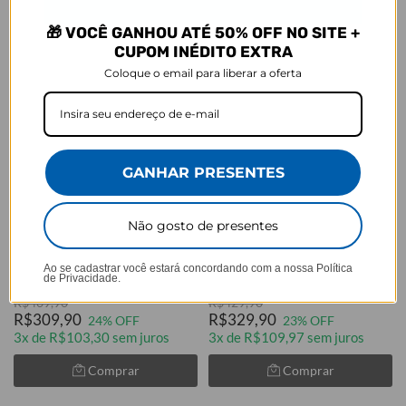
🎁 VOCÊ GANHOU ATÉ 50% OFF NO SITE +
CUPOM INÉDITO EXTRA
Coloque o email para liberar a oferta
GANHAR PRESENTES
GANHE UMA NECESSAIRE
GANHE UMA NECESSAIRE
Cores:
Cores:
Não gosto de presentes
+2
Bolsa Joy Pro - Mickey e Seus
Bolsa Joy Pro Rosa - Hello Kitty
Amigos - Paleta
- Lines
Ao se cadastrar você estará concordando com a nossa
Política
de Privacidade.
★
★
★
★
★
★
★
★
★
★
6260 avaliações
6260 avaliações
R$409,90
R$429,90
R$309,90
R$329,90
24% OFF
23% OFF
3x de R$103,30 sem juros
3x de R$109,97 sem juros
Comprar
Comprar