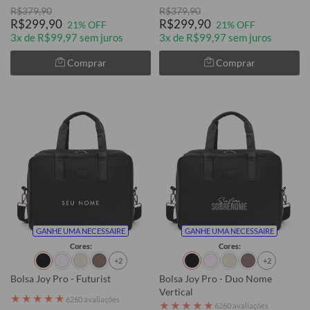
R$379,90
R$379,90
R$299,90
R$299,90
21% OFF
21% OFF
3x de R$99,97 sem juros
3x de R$99,97 sem juros
Comprar
Comprar
GANHE UMA NECESSAIRE
GANHE UMA NECESSAIRE
Cores:
Cores:
+2
+2
Bolsa Joy Pro - Futurist
Bolsa Joy Pro - Duo Nome
Vertical
★
★
★
★
★
6260 avaliações
★
★
★
★
★
6260 avaliações