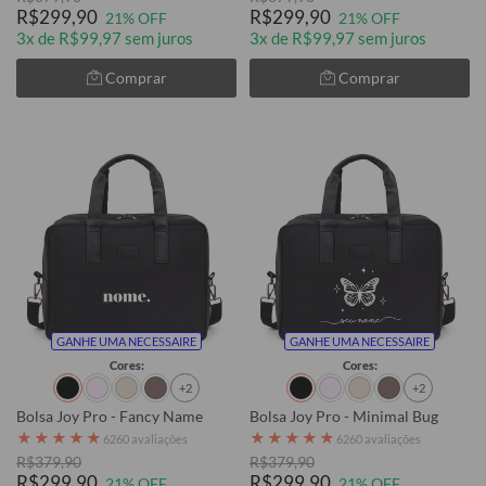
R$299,90
R$299,90
21% OFF
21% OFF
3x de R$99,97 sem juros
3x de R$99,97 sem juros
Comprar
Comprar
GANHE UMA NECESSAIRE
GANHE UMA NECESSAIRE
Cores:
Cores:
+2
+2
Bolsa Joy Pro - Fancy Name
Bolsa Joy Pro - Minimal Bug
★
★
★
★
★
★
★
★
★
★
6260 avaliações
6260 avaliações
R$379,90
R$379,90
R$299,90
R$299,90
21% OFF
21% OFF