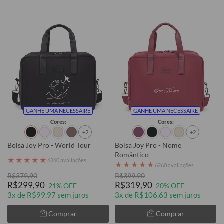
GANHE UMA NECESSAIRE
GANHE UMA NECESSAIRE
Cores:
Cores:
+2
+2
Bolsa Joy Pro - World Tour
Bolsa Joy Pro - Nome
Romântico
★
★
★
★
★
6260 avaliações
★
★
★
★
★
6260 avaliações
R$379,90
R$399,90
R$299,90
R$319,90
21% OFF
20% OFF
3x de R$99,97 sem juros
3x de R$106,63 sem juros
Comprar
Comprar