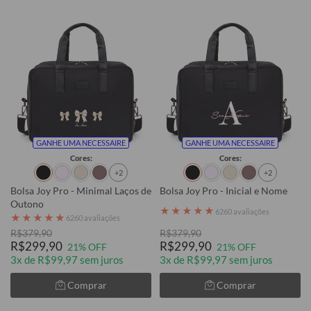
GANHE UMA NECESSAIRE
GANHE UMA NECESSAIRE
Cores:
Cores:
+2
+2
Bolsa Joy Pro - Minimal Laços de
Bolsa Joy Pro - Inicial e Nome
Outono
★
★
★
★
★
6260 avaliações
★
★
★
★
★
6260 avaliações
R$379,90
R$379,90
R$299,90
R$299,90
21% OFF
21% OFF
3x de R$99,97 sem juros
3x de R$99,97 sem juros
Comprar
Comprar