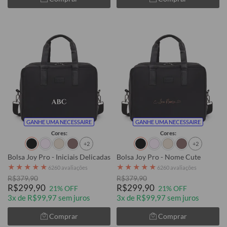
GANHE UMA NECESSAIRE
GANHE UMA NECESSAIRE
Cores:
Cores:
+2
+2
Bolsa Joy Pro - Iniciais Delicadas
Bolsa Joy Pro - Nome Cute
★
★
★
★
★
★
★
★
★
★
6260 avaliações
6260 avaliações
R$379,90
R$379,90
R$299,90
R$299,90
21% OFF
21% OFF
3x de R$99,97 sem juros
3x de R$99,97 sem juros
Comprar
Comprar