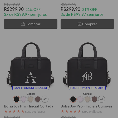
R$379,90
R$379,90
R$299,90
R$299,90
21% OFF
21% OFF
3x de R$99,97 sem juros
3x de R$99,97 sem juros
Comprar
Comprar
GANHE UMA NECESSAIRE
GANHE UMA NECESSAIRE
Cores:
Cores:
+2
+2
Bolsa Joy Pro - Inicial Cortada
Bolsa Joy Pro - Iniciais Cursivas
★
★
★
★
★
★
★
★
★
★
6260 avaliações
6260 avaliações
R$379,90
R$379,90