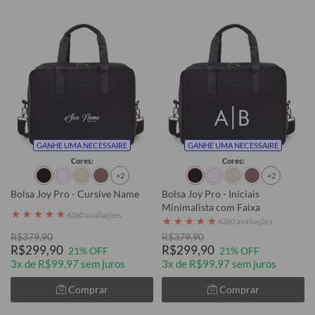
GANHE UMA NECESSAIRE
GANHE UMA NECESSAIRE
Cores:
Cores:
+2
+2
Bolsa Joy Pro - Cursive Name
Bolsa Joy Pro - Iniciais
Minimalista com Faixa
★
★
★
★
★
6260 avaliações
★
★
★
★
★
6260 avaliações
R$379,90
R$379,90
R$299,90
R$299,90
21% OFF
21% OFF
3x de R$99,97 sem juros
3x de R$99,97 sem juros
Comprar
Comprar