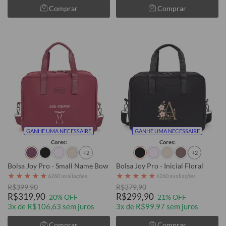
Comprar
Comprar
GANHE UMA NECESSAIRE
GANHE UMA NECESSAIRE
Cores:
Cores:
+2
+2
Bolsa Joy Pro - Small Name Bow
Bolsa Joy Pro - Inicial Floral
★
★
★
★
★
★
★
★
★
★
6260 avaliações
6260 avaliações
R$399,90
R$379,90
R$319,90
R$299,90
20% OFF
21% OFF
3x de R$106,63 sem juros
3x de R$99,97 sem juros
Comprar
Comprar