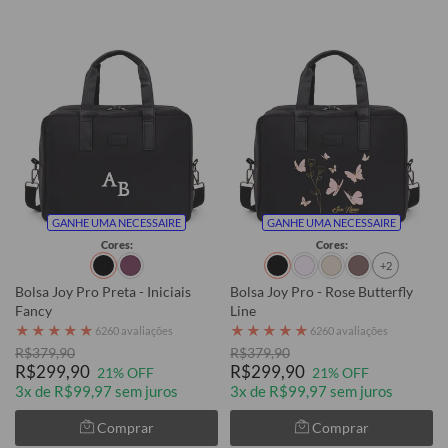
GANHE UMA NECESSAIRE
GANHE UMA NECESSAIRE
Cores:
Cores:
+2
Bolsa Joy Pro Preta - Iniciais
Bolsa Joy Pro - Rose Butterfly
Fancy
Line
★
★
★
★
★
★
★
★
★
★
6260 avaliações
6260 avaliações
R$379,90
R$379,90
R$299,90
R$299,90
21% OFF
21% OFF
3x de R$99,97 sem juros
3x de R$99,97 sem juros
Comprar
Comprar