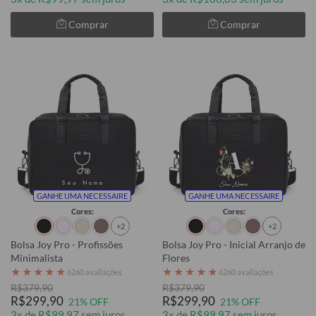
Comprar
Comprar
GANHE UMA NECESSAIRE
GANHE UMA NECESSAIRE
Cores:
Cores:
+2
+2
Bolsa Joy Pro - Profissões
Bolsa Joy Pro - Inicial Arranjo de
Minimalista
Flores
★
★
★
★
★
★
★
★
★
★
6260 avaliações
6260 avaliações
R$379,90
R$379,90
R$299,90
R$299,90
21% OFF
21% OFF
3x de R$99,97 sem juros
3x de R$99,97 sem juros