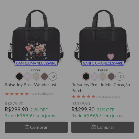
GANHE UMA NECESSAIRE
GANHE UMA NECESSAIRE
Cores:
Cores:
+2
+2
Bolsa Joy Pro - Wanderlust
Bolsa Joy Pro - Inicial Coração
Patch
★
★
★
★
★
6260 avaliações
★
★
★
★
★
6260 avaliações
R$379,90
R$379,90
R$299,90
R$299,90
21% OFF
21% OFF
3x de R$99,97 sem juros
3x de R$99,97 sem juros
Comprar
Comprar