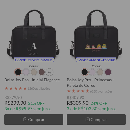
GANHE UMA NECESSAIRE
GANHE UMA NECESSAIRE
Cores:
Cores:
+2
Bolsa Joy Pro - Inicial Elegance
Bolsa Joy Pro - Princesas -
Paleta de Cores
★
★
★
★
★
6260 avaliações
★
★
★
★
★
6260 avaliações
R$379,90
R$409,90
R$299,90
R$309,90
21% OFF
24% OFF
3x de R$99,97 sem juros
3x de R$103,30 sem juros
Comprar
Comprar