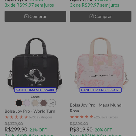
3x de R$99,97 sem juros
3x de R$99,97 sem juros
Comprar
Comprar
GANHE UMA NECESSAIRE
GANHE UMA NECESSAIRE
Cores:
+2
Bolsa Joy Pro - Mapa Mundi
Rosa
Bolsa Joy Pro - World Turn
★
★
★
★
★
★
★
★
★
★
6260 avaliações
6260 avaliações
R$379,90
R$399,90
R$299,90
R$319,90
21% OFF
20% OFF
3x de R$99,97 sem juros
3x de R$106,63 sem juros