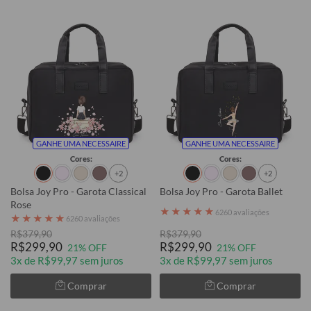
GANHE UMA NECESSAIRE
GANHE UMA NECESSAIRE
Cores:
Cores:
+2
+2
Bolsa Joy Pro - Garota Classical
Bolsa Joy Pro - Garota Ballet
Rose
★
★
★
★
★
6260 avaliações
★
★
★
★
★
6260 avaliações
R$379,90
R$379,90
R$299,90
R$299,90
21% OFF
21% OFF
3x de R$99,97 sem juros
3x de R$99,97 sem juros
Comprar
Comprar