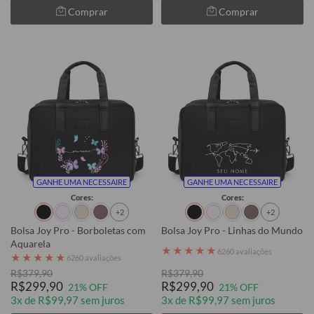
Comprar
Comprar
GANHE UMA NECESSAIRE
GANHE UMA NECESSAIRE
Cores:
Cores:
+2
+2
Bolsa Joy Pro - Borboletas com
Bolsa Joy Pro - Linhas do Mundo
Aquarela
★
★
★
★
★
6260 avaliações
★
★
★
★
★
6260 avaliações
R$379,90
R$379,90
R$299,90
R$299,90
21% OFF
21% OFF
3x de R$99,97 sem juros
3x de R$99,97 sem juros