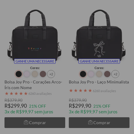
GANHE UMA NECESSAIRE
GANHE UMA NECESSAIRE
Cores:
Cores:
+2
+2
Bolsa Joy Pro - Corações Arco-
Bolsa Joy Pro - Laço Minimalista
Íris com Nome
★
★
★
★
★
6260 avaliações
★
★
★
★
★
6260 avaliações
R$379,90
R$379,90
R$299,90
R$299,90
21% OFF
21% OFF
3x de R$99,97 sem juros
3x de R$99,97 sem juros
Comprar
Comprar