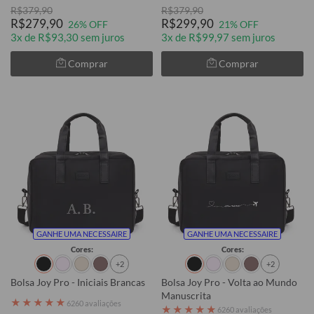
R$379,90
R$379,90
R$279,90
R$299,90
26% OFF
21% OFF
3x de R$93,30 sem juros
3x de R$99,97 sem juros
Comprar
Comprar
GANHE UMA NECESSAIRE
GANHE UMA NECESSAIRE
Cores:
Cores:
+2
+2
Bolsa Joy Pro - Iniciais Brancas
Bolsa Joy Pro - Volta ao Mundo
Manuscrita
★
★
★
★
★
6260 avaliações
★
★
★
★
★
6260 avaliações