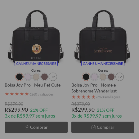
GANHE UMA NECESSAIRE
GANHE UMA NECESSAIRE
Cores:
Cores:
+2
+2
Bolsa Joy Pro - Meu Pet Cute
Bolsa Joy Pro - Nome e
Sobrenome Wanderlust
★
★
★
★
★
6260 avaliações
★
★
★
★
★
6260 avaliações
R$379,90
R$379,90
R$299,90
R$299,90
21% OFF
21% OFF
3x de R$99,97 sem juros
3x de R$99,97 sem juros
Comprar
Comprar