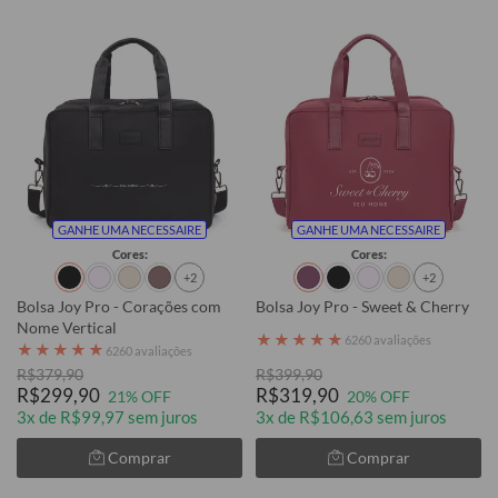
GANHE UMA NECESSAIRE
GANHE UMA NECESSAIRE
Cores:
Cores:
+2
+2
Bolsa Joy Pro - Corações com
Bolsa Joy Pro - Sweet & Cherry
Nome Vertical
★
★
★
★
★
6260 avaliações
★
★
★
★
★
6260 avaliações
R$379,90
R$399,90
R$299,90
R$319,90
21% OFF
20% OFF
3x de R$99,97 sem juros
3x de R$106,63 sem juros
Comprar
Comprar