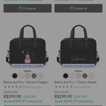
Comprar
Comprar
GANHE UMA NECESSAIRE
GANHE UMA NECESSAIRE
Cores:
Cores:
+2
+2
Bolsa Joy Pro - Garota Viagem
Bolsa Joy Pro - Charm Name
★
★
★
★
★
★
★
★
★
★
6260 avaliações
6260 avaliações
R$379,90
R$379,90
R$299,90
R$299,90
21% OFF
21% OFF
3x de R$99,97 sem juros
3x de R$99,97 sem juros