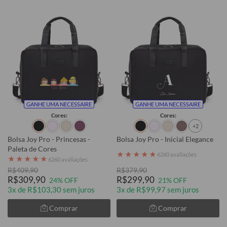
GANHE UMA NECESSAIRE
GANHE UMA NECESSAIRE
Cores:
Cores:
+2
Bolsa Joy Pro - Princesas -
Bolsa Joy Pro - Inicial Elegance
Paleta de Cores
★
★
★
★
★
6260 avaliações
★
★
★
★
★
6260 avaliações
R$409,90
R$379,90
R$309,90
R$299,90
24% OFF
21% OFF
3x de R$103,30 sem juros
3x de R$99,97 sem juros
Comprar
Comprar