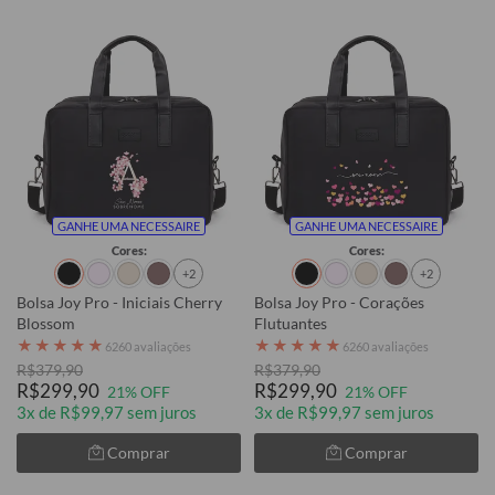
GANHE UMA NECESSAIRE
GANHE UMA NECESSAIRE
Cores:
Cores:
+2
+2
Bolsa Joy Pro - Iniciais Cherry
Bolsa Joy Pro - Corações
Blossom
Flutuantes
★
★
★
★
★
★
★
★
★
★
6260 avaliações
6260 avaliações
R$379,90
R$379,90
R$299,90
R$299,90
21% OFF
21% OFF
3x de R$99,97 sem juros
3x de R$99,97 sem juros
Comprar
Comprar