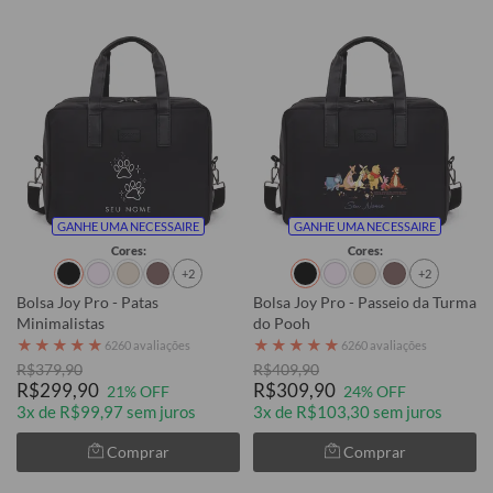
GANHE UMA NECESSAIRE
GANHE UMA NECESSAIRE
Cores:
Cores:
+2
+2
Bolsa Joy Pro - Patas
Bolsa Joy Pro - Passeio da Turma
Minimalistas
do Pooh
★
★
★
★
★
★
★
★
★
★
6260 avaliações
6260 avaliações
R$379,90
R$409,90
R$299,90
R$309,90
21% OFF
24% OFF
3x de R$99,97 sem juros
3x de R$103,30 sem juros
Comprar
Comprar