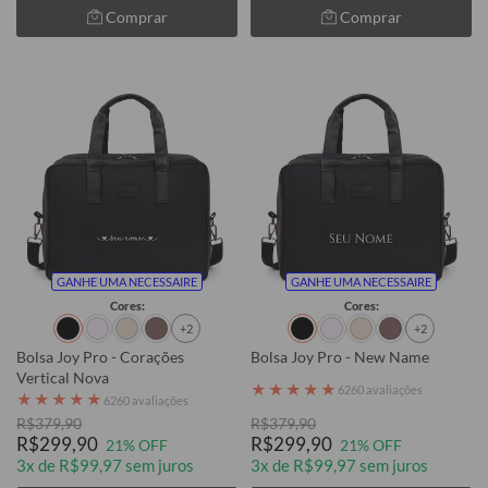
Comprar
Comprar
GANHE UMA NECESSAIRE
GANHE UMA NECESSAIRE
Cores:
Cores:
+2
+2
Bolsa Joy Pro - Corações
Bolsa Joy Pro - New Name
Vertical Nova
★
★
★
★
★
6260 avaliações
★
★
★
★
★
6260 avaliações
R$379,90
R$379,90
R$299,90
R$299,90
21% OFF
21% OFF
3x de R$99,97 sem juros
3x de R$99,97 sem juros