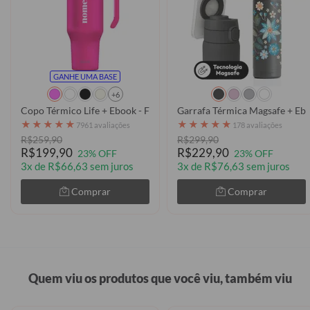
GANHE UMA BASE
+6
Copo Térmico Life + Ebook - Fancy Name
★
★
★
★
★
★
★
★
★
★
7961 avaliações
178 avaliações
R$259,90
R$299,90
R$199,90
R$229,90
23% OFF
23% OFF
3x de R$66,63 sem juros
3x de R$76,63 sem juros
Comprar
Comprar
Quem viu os produtos que você viu, também viu