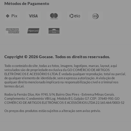
Métodos de Pagamento
Pix
Copyright © 2026 Gocase. Todos os direitos reservados.
Todo o conteúdo do site, todas as fotos, imagens, logotipos, marcas, layout, aqui
veículados são de propriedade exclusiva da GO COMÉRCIO DE ARTIGOS
ELETRÔNICOS E ACESSÓRIOS LTDA. É vedada qualquer reprodução, total ou parcial,
de qualquer elemento de identidade, sem expressa autorização. A violação de
qualquer direito mencionado implicará na responsabilização cível e criminal nos
termos da Lei.
Rodovia Fernão Dias, Km 9745, S/N, Bairro Dos Pires - Extrema/Minas Gerais.
Complemento: Condomínio VBI Log, Módulo B1, Galpão G7. CEP: 37640-950. GO
COMÉRCIO DE ARTIGOS ELETRÔNICOS E ACESSÓRIOS LTDA 22.165.464/0003-52
Os preços dos produtos estão sujeitos a alteração sem aviso prévio.