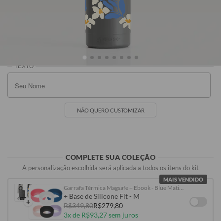
Preto
Branca
Cinza
Rosa Claro
R$229,90
R$229,90
R$229,90
R$249,90
NÃO QUERO CUSTOMIZAR
COMPLETE SUA COLEÇÃO
A personalização escolhida será aplicada a todos os itens do kit
MAIS VENDIDO
Garrafa Térmica Magsafe + Ebook - Blue Matisse Flowers
+ Base de Silicone Fit - M
+
R$349,80
R$279,80
3x de R$93,27 sem juros