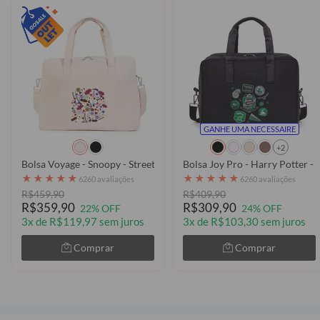
GANHE UMA NECESSAIRE
+2
Bolsa Voyage - Snoopy - Street Patches
Bolsa Joy Pro - Harry Potter -
★
★
★
★
★
★
★
★
★
★
6260 avaliações
6260 avaliações
R$459,90
R$409,90
R$359,90
R$309,90
22% OFF
24% OFF
3x de R$119,97 sem juros
3x de R$103,30 sem juros
Comprar
Comprar