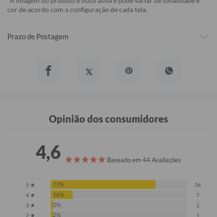
*A imagem do produto é ilustrativa e pode variar de tonalidade e
cor de acordo com a configuração de cada tela.
Prazo de Postagem
Opinião dos consumidores
4,6
Baseado em 44 Avaliações
77%
5 ★
34
16%
4 ★
7
2%
3 ★
1
2%
2 ★
1