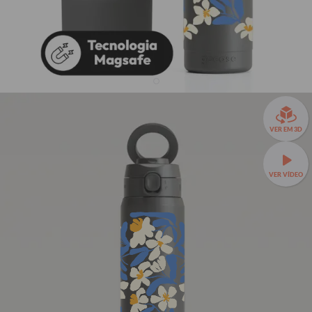
Garrafa Térmica Magsafe + Ebook - Blue Matisse
Flowers
VER EM 3D
R$299,90
44
avaliações
R$229,90
23% OFF
3x de R$76,63 sem juros
VER VÍDEO
Garrafa Térmica Magsafe a partir de R$199,90!
Seu Nome
Seu Nome