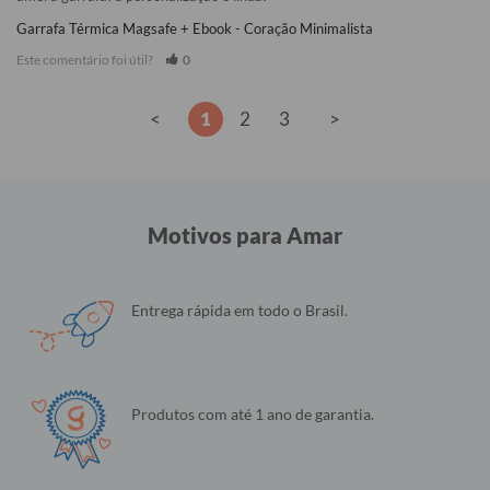
Garrafa Térmica Magsafe + Ebook - Coração Minimalista
Este comentário foi útil?
0
<
1
2
3
>
Motivos para Amar
Entrega rápida em todo o Brasil.
Produtos com até 1 ano de garantia.