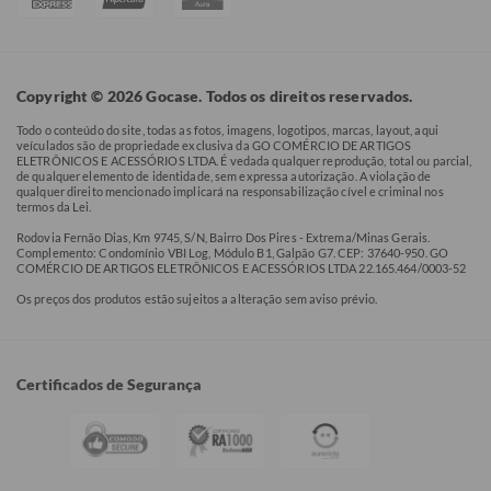
Copyright © 2026 Gocase. Todos os direitos reservados.
Todo o conteúdo do site, todas as fotos, imagens, logotipos, marcas, layout, aqui
veículados são de propriedade exclusiva da GO COMÉRCIO DE ARTIGOS
ELETRÔNICOS E ACESSÓRIOS LTDA. É vedada qualquer reprodução, total ou parcial,
de qualquer elemento de identidade, sem expressa autorização. A violação de
qualquer direito mencionado implicará na responsabilização cível e criminal nos
termos da Lei.
Rodovia Fernão Dias, Km 9745, S/N, Bairro Dos Pires - Extrema/Minas Gerais.
Complemento: Condomínio VBI Log, Módulo B1, Galpão G7. CEP: 37640-950. GO
COMÉRCIO DE ARTIGOS ELETRÔNICOS E ACESSÓRIOS LTDA 22.165.464/0003-52
Os preços dos produtos estão sujeitos a alteração sem aviso prévio.
Certificados de Segurança