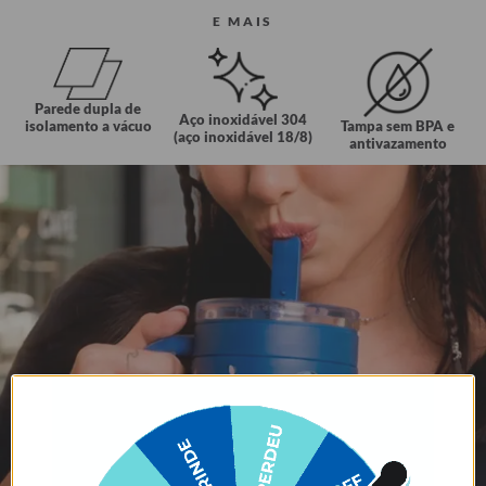
E MAIS
Parede dupla de
Aço inoxidável 304
Tampa sem BPA e
isolamento a vácuo
(aço inoxidável 18/8)
antivazamento