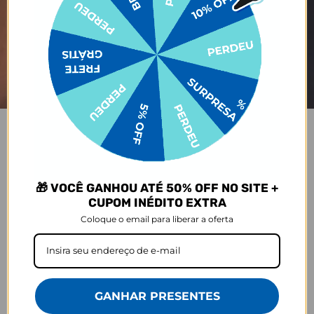
COPO LIFE
Praticidade que acompanha seu ritmo.
🎁 VOCÊ GANHOU ATÉ 50% OFF NO SITE +
CUPOM INÉDITO EXTRA
Coloque o email para liberar a oferta
Tampa anti
Perfeita para sua
Alça lateral
vazamento
rotina
GANHAR PRESENTES