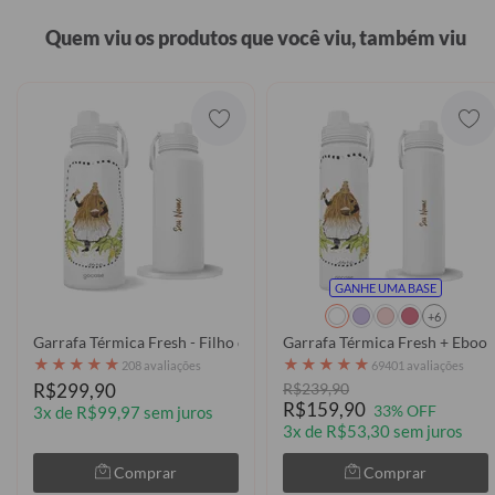
Quem viu os produtos que você viu, também viu
GANHE UMA BASE
+6
Garrafa Térmica Fresh - Filho de Omolu
Garrafa Térmica Fresh + Ebook
★
★
★
★
★
★
★
★
★
★
208 avaliações
69401 avaliações
R$299,90
R$239,90
R$159,90
33% OFF
3x de R$99,97 sem juros
3x de R$53,30 sem juros
Comprar
Comprar