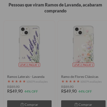
Pessoas que viram Ramos de Lavanda, acabaram
comprando
LEVE 2, PAGUE 1
LEVE 2, PAGUE 1
Ramos Laterais - Lavanda
Ramo de Flores Clássicas
★
★
★
★
★
★
★
★
★
★
105079 avaliações
105079 avaliações
R$89,90
R$89,90
R$49,90
R$49,90
44% OFF
44% OFF
Comprar
Comprar