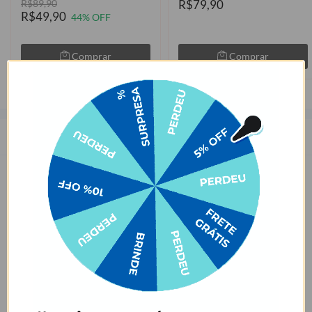
R$89,90
R$79,90
R$49,90
44% OFF
Comprar
Comprar
Descrição
As capinhas para celular da Gocase deixam o seu smartphone a sua
cara. São mais de 1000 estampas exclusivas, produzidas com alta
qualidade de impressão, garantindo cores vivas e completa
aderência. Com material qualificado, protegem o seu smartphone
contra impactos, arranhões e sujeira ocasionados no cotidiano.
Sobre o amarelamento da capinha, nossa capinha tem como
matéria-prima principal o TPU transparente e maleável, que pode
amarelar com o tempo por meio de um processo natural de uso do
produto. Porém, o nível de amarelecimento depende
completamente dos hábitos de uso e dos ambientes em que a capa