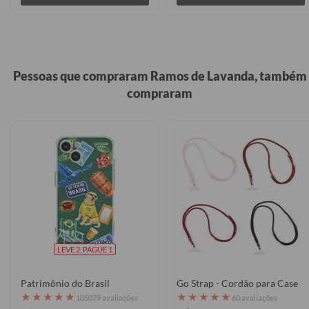
Pessoas que compraram Ramos de Lavanda, também
compraram
LEVE 2, PAGUE 1
Patrimônio do Brasil
Go Strap - Cordão para Case
★
★
★
★
★
★
★
★
★
★
105079 avaliações
60 avaliações