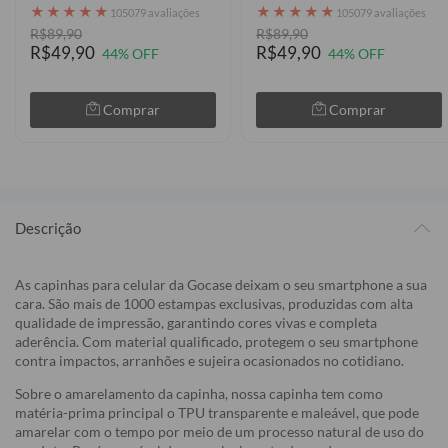
★
★
★
★
★
★
★
★
★
★
105079 avaliações
105079 avaliações
R$89,90
R$89,90
R$49,90
R$49,90
44% OFF
44% OFF
Comprar
Comprar
Descrição
As capinhas para celular da Gocase deixam o seu smartphone a sua
cara. São mais de 1000 estampas exclusivas, produzidas com alta
qualidade de impressão, garantindo cores vivas e completa
aderência. Com material qualificado, protegem o seu smartphone
contra impactos, arranhões e sujeira ocasionados no cotidiano.
Sobre o amarelamento da capinha, nossa capinha tem como
matéria-prima principal o TPU transparente e maleável, que pode
amarelar com o tempo por meio de um processo natural de uso do