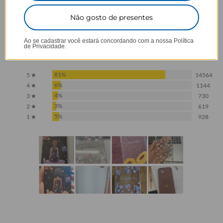
Opinião dos consumidores
Não gosto de presentes
4,5
Ao se cadastrar você estará concordando com a nossa
Política
de Privacidade.
Baseado em 17.985 Avaliações
81%
5 ★
14564
6%
4 ★
1144
4%
3 ★
730
3%
2 ★
619
5%
1 ★
928