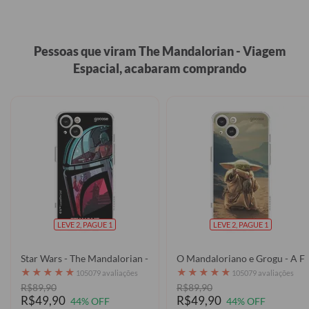
Pessoas que viram The Mandalorian - Viagem
Espacial, acabaram comprando
LEVE 2, PAGUE 1
LEVE 2, PAGUE 1
Star Wars - The Mandalorian - Capacete Mandaloriano
O Mandaloriano e Grogu - A F
★
★
★
★
★
★
★
★
★
★
105079 avaliações
105079 avaliações
R$89,90
R$89,90
R$49,90
R$49,90
44% OFF
44% OFF