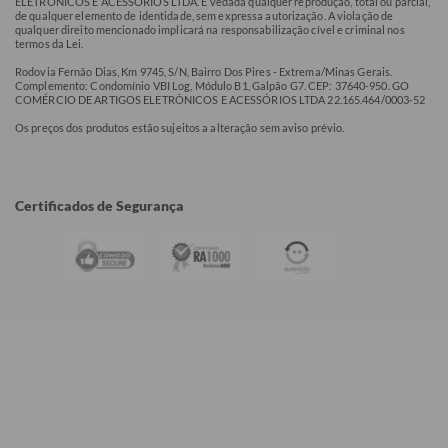
ELETRÔNICOS E ACESSÓRIOS LTDA. É vedada qualquer reprodução, total ou parcial,
de qualquer elemento de identidade, sem expressa autorização. A violação de
qualquer direito mencionado implicará na responsabilização cível e criminal nos
termos da Lei.
Rodovia Fernão Dias, Km 9745, S/N, Bairro Dos Pires - Extrema/Minas Gerais.
Complemento: Condomínio VBI Log, Módulo B1, Galpão G7. CEP: 37640-950. GO
COMÉRCIO DE ARTIGOS ELETRÔNICOS E ACESSÓRIOS LTDA 22.165.464/0003-52
Os preços dos produtos estão sujeitos a alteração sem aviso prévio.
Certificados de Segurança