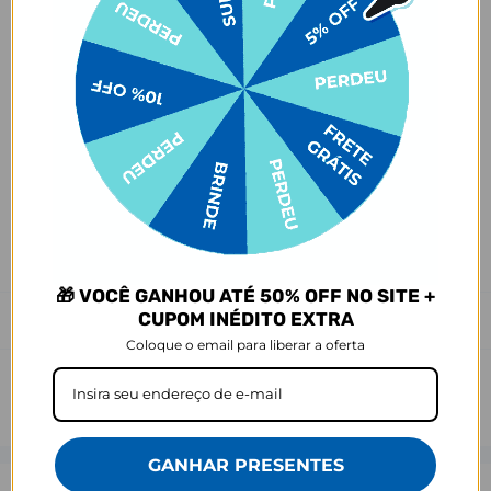
- Amarelamento: 6 meses;
- Demais defeitos de fábrica: 3 meses.
Ei, atenção aí!
Antes de garantir seu acessório, dá uma conferida no modelo do
seu celular! Os modelos 5G geralmente têm telas maiores que as
outras versões, então certifique-se de que o seu escolhido vai
encaixar direitinho. Fique de olho e escolha certinho para tudo
combinar com seu smartphone! 😎📱
*Imagens meramente ilustrativas, o produto final pode sofrer uma
leve variação de cor/tonalidade.
🎁 VOCÊ GANHOU ATÉ 50% OFF NO SITE +
CUPOM INÉDITO EXTRA
Prazo de Postagem
Coloque o email para liberar a oferta
GANHAR PRESENTES