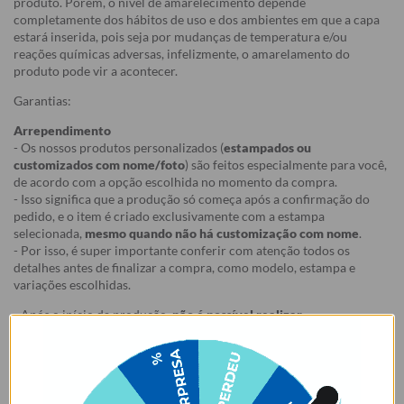
produto. Porém, o nível de amarelecimento depende
completamente dos hábitos de uso e dos ambientes em que a capa
estará inserida, pois seja por mudanças de temperatura e/ou
reações químicas adversas, infelizmente, o amarelamento do
produto pode vir a acontecer.
Garantias:
Arrependimento
- Os nossos produtos personalizados (
estampados ou
customizados com nome/foto
) são feitos especialmente para você,
de acordo com a opção escolhida no momento da compra.
- Isso significa que a produção só começa após a confirmação do
pedido, e o item é criado exclusivamente com a estampa
selecionada,
mesmo quando não há customização com nome
.
- Por isso, é super importante conferir com atenção todos os
detalhes antes de finalizar a compra, como modelo, estampa e
variações escolhidas.
- Após o início da produção,
não é possível realizar
cancelamentos ou alterações
, pois o produto não pode retornar
ao estoque.
Defeito
- Descascamento: 6 meses;