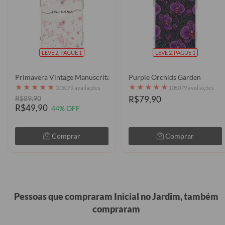
LEVE 2, PAGUE 1
LEVE 2, PAGUE 1
Primavera Vintage Manuscrita Clean
Purple Orchids Garden
★
★
★
★
★
★
★
★
★
★
105079 avaliações
105079 avaliações
R$89,90
R$79,90
R$49,90
44% OFF
Comprar
Comprar
Pessoas que compraram Inicial no Jardim, também
compraram