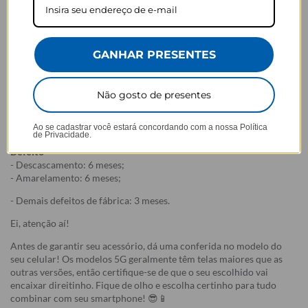
de acordo com a opção escolhida no momento da compra.
- Isso significa que a produção só começa após a confirmação do
pedido, e o item é criado exclusivamente com a estampa
selecionada,
mesmo quando não há customização com nome
.
- Por isso, é super importante conferir com atenção todos os
GANHAR PRESENTES
detalhes antes de finalizar a compra, como modelo, estampa e
variações escolhidas.
Não gosto de presentes
- Após o início da produção,
não é possível realizar
cancelamentos ou alterações
, pois o produto não pode retornar
Ao se cadastrar você estará concordando com a nossa
Política
ao estoque.
de Privacidade.
Defeito
- Descascamento: 6 meses;
- Amarelamento: 6 meses;
- Demais defeitos de fábrica: 3 meses.
Ei, atenção aí!
Antes de garantir seu acessório, dá uma conferida no modelo do
seu celular! Os modelos 5G geralmente têm telas maiores que as
outras versões, então certifique-se de que o seu escolhido vai
encaixar direitinho. Fique de olho e escolha certinho para tudo
combinar com seu smartphone! 😎📱