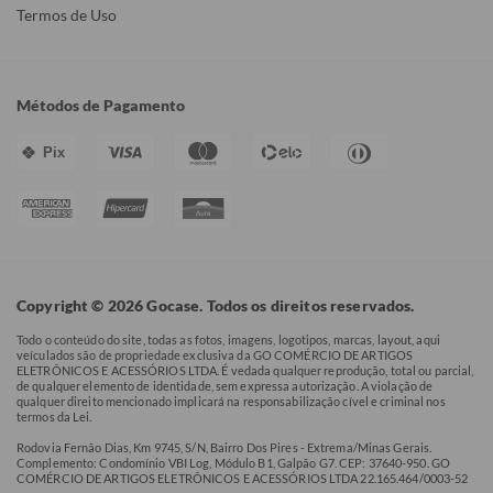
Termos de Uso
Métodos de Pagamento
Pix
Copyright © 2026 Gocase. Todos os direitos reservados.
Todo o conteúdo do site, todas as fotos, imagens, logotipos, marcas, layout, aqui
veículados são de propriedade exclusiva da GO COMÉRCIO DE ARTIGOS
ELETRÔNICOS E ACESSÓRIOS LTDA. É vedada qualquer reprodução, total ou parcial,
de qualquer elemento de identidade, sem expressa autorização. A violação de
qualquer direito mencionado implicará na responsabilização cível e criminal nos
termos da Lei.
Rodovia Fernão Dias, Km 9745, S/N, Bairro Dos Pires - Extrema/Minas Gerais.
Complemento: Condomínio VBI Log, Módulo B1, Galpão G7. CEP: 37640-950. GO
COMÉRCIO DE ARTIGOS ELETRÔNICOS E ACESSÓRIOS LTDA 22.165.464/0003-52