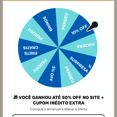
Descrição
As capinhas para celular da Gocase deixam o seu smartphone a sua
cara. São mais de 1000 estampas exclusivas, produzidas com alta
qualidade de impressão, garantindo cores vivas e completa
aderência. Com material qualificado, protegem o seu smartphone
contra impactos, arranhões e sujeira ocasionados no cotidiano.
Sobre o amarelamento da capinha, nossa capinha tem como
matéria-prima principal o TPU transparente e maleável, que pode
amarelar com o tempo por meio de um processo natural de uso do
produto. Porém, o nível de amarelecimento depende
completamente dos hábitos de uso e dos ambientes em que a capa
estará inserida, pois seja por mudanças de temperatura e/ou
reações químicas adversas, infelizmente, o amarelamento do
produto pode vir a acontecer.
Garantias:
🎁 VOCÊ GANHOU ATÉ 50% OFF NO SITE +
CUPOM INÉDITO EXTRA
Arrependimento
- Os nossos produtos personalizados (
estampados ou
Coloque o email para liberar a oferta
customizados com nome/foto
) são feitos especialmente para você,