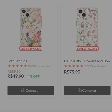
LEVE 2, PAGUE 1
LEVE 2, PAGUE 1
Soft Orchids
Hello Kitty - Flowers and Bows
★
★
★
★
★
★
★
★
★
★
105079 avaliações
105079 avaliações
R$89,90
R$79,90
R$49,90
44% OFF
Comprar
Comprar