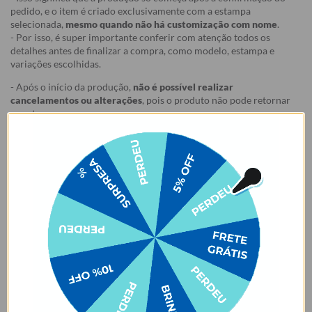
pedido, e o item é criado exclusivamente com a estampa
selecionada,
mesmo quando não há customização com nome
.
- Por isso, é super importante conferir com atenção todos os
detalhes antes de finalizar a compra, como modelo, estampa e
variações escolhidas.
- Após o início da produção,
não é possível realizar
cancelamentos ou alterações
, pois o produto não pode retornar
ao estoque.
Defeito
- Descascamento: 6 meses;
- Amarelamento: 6 meses;
- Demais defeitos de fábrica: 3 meses.
Ei, atenção aí!
Antes de garantir seu acessório, dá uma conferida no modelo do
seu celular! Os modelos 5G geralmente têm telas maiores que as
outras versões, então certifique-se de que o seu escolhido vai
encaixar direitinho. Fique de olho e escolha certinho para tudo
combinar com seu smartphone! 😎📱
*Imagens meramente ilustrativas, o produto final pode sofrer uma