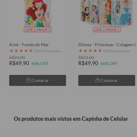
LEVE 2, PAGUE 1
LEVE 2, PAGUE 1
Ariel - Fundo do Mar
Disney - Princesas - Colagem P
★
★
★
★
★
★
★
★
★
★
105079 avaliações
105079 avaliações
R$91,90
R$91,90
R$49,90
R$49,90
46% OFF
46% OFF
Comprar
Comprar
Os produtos mais vistos em Capinha de Celular