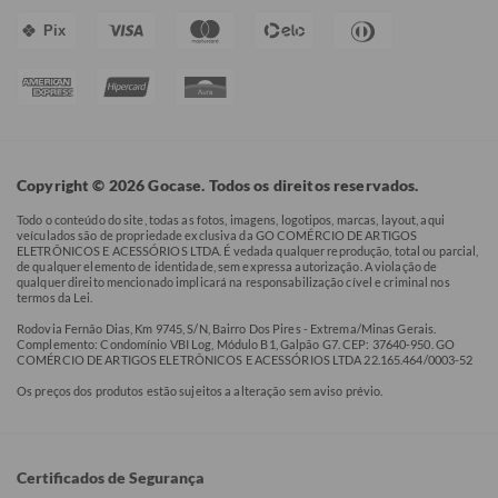
Pix
Copyright © 2026 Gocase. Todos os direitos reservados.
Todo o conteúdo do site, todas as fotos, imagens, logotipos, marcas, layout, aqui
veículados são de propriedade exclusiva da GO COMÉRCIO DE ARTIGOS
ELETRÔNICOS E ACESSÓRIOS LTDA. É vedada qualquer reprodução, total ou parcial,
de qualquer elemento de identidade, sem expressa autorização. A violação de
qualquer direito mencionado implicará na responsabilização cível e criminal nos
termos da Lei.
Rodovia Fernão Dias, Km 9745, S/N, Bairro Dos Pires - Extrema/Minas Gerais.
Complemento: Condomínio VBI Log, Módulo B1, Galpão G7. CEP: 37640-950. GO
COMÉRCIO DE ARTIGOS ELETRÔNICOS E ACESSÓRIOS LTDA 22.165.464/0003-52
Os preços dos produtos estão sujeitos a alteração sem aviso prévio.
Certificados de Segurança