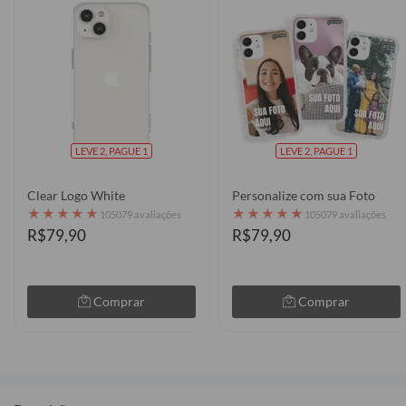
LEVE 2, PAGUE 1
LEVE 2, PAGUE 1
Clear Logo White
Personalize com sua Foto
★
★
★
★
★
★
★
★
★
★
105079 avaliações
105079 avaliações
R$79,90
R$79,90
Comprar
Comprar