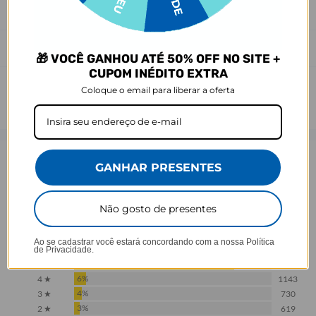
leve variação de cor/tonalidade.
Prazo de Postagem
🎁 VOCÊ GANHOU ATÉ 50% OFF NO SITE +
CUPOM INÉDITO EXTRA
Coloque o email para liberar a oferta
Opinião dos consumidores
GANHAR PRESENTES
4,5
Não gosto de presentes
Baseado em 17.979 Avaliações
Ao se cadastrar você estará concordando com a nossa
Política
de Privacidade.
81%
5 ★
14559
6%
4 ★
1143
4%
3 ★
730
3%
2 ★
619