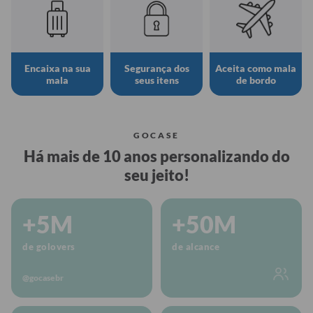
Encaixa na sua
Segurança dos
Aceita como mala
mala
seus itens
de bordo
GOCASE
Há mais de 10 anos personalizando do
seu jeito!
+5M
+50M
de golovers
de alcance
@gocasebr