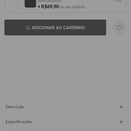
R$99,90 avulso
+ R$69,90
no seu pedido
ADICIONAR AO CARRINHO
+
Descrição
+
Especificações