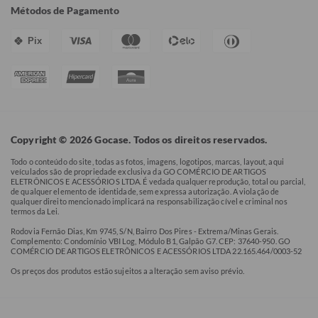
Métodos de Pagamento
Pix
Copyright © 2026 Gocase. Todos os direitos reservados.
Todo o conteúdo do site, todas as fotos, imagens, logotipos, marcas, layout, aqui
veículados são de propriedade exclusiva da GO COMÉRCIO DE ARTIGOS
ELETRÔNICOS E ACESSÓRIOS LTDA. É vedada qualquer reprodução, total ou parcial,
de qualquer elemento de identidade, sem expressa autorização. A violação de
qualquer direito mencionado implicará na responsabilização cível e criminal nos
termos da Lei.
Rodovia Fernão Dias, Km 9745, S/N, Bairro Dos Pires - Extrema/Minas Gerais.
Complemento: Condomínio VBI Log, Módulo B1, Galpão G7. CEP: 37640-950. GO
COMÉRCIO DE ARTIGOS ELETRÔNICOS E ACESSÓRIOS LTDA 22.165.464/0003-52
Os preços dos produtos estão sujeitos a alteração sem aviso prévio.