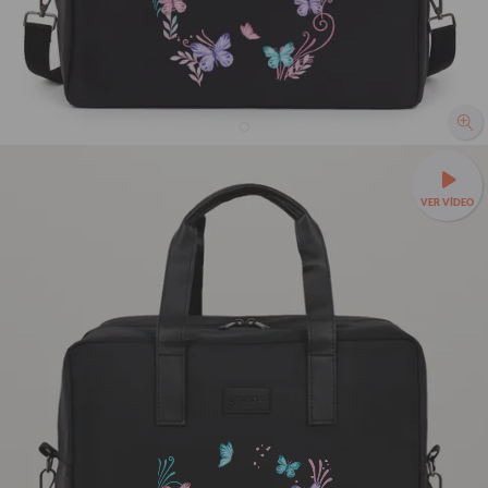
Bolsa Joy Pro - Borboletas com Aquarela
VER VÍDEO
21% OFF
R$299,90
R$379,90
✈️Leve, prática e feita para embarcar com você —
Bolsa Joy a
partir de R$279,90 + Mimo!
🌟Organização interna para cada
item da viagem.