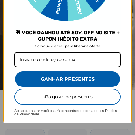
🎁 VOCÊ GANHOU ATÉ 50% OFF NO SITE +
CUPOM INÉDITO EXTRA
Coloque o email para liberar a oferta
GANHAR PRESENTES
Não gosto de presentes
JOY PRO
Ao se cadastrar você estará concordando com a nossa
Política
de Privacidade.
Praticidade em cada viagem