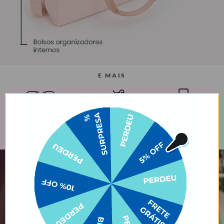
E MAIS
Bolso safe com zíper
Alça carona para
Tecido mais
escondido
encaixe em malas de
estruturado
rodinha