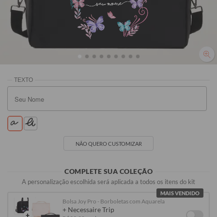
(SEU NOME)
Preta
Rosa
Off White
Vinho
R$299,90
R$319,90
R$319,90
R$319,90
NÃO QUERO CUSTOMIZAR
COMPLETE SUA COLEÇÃO
A personalização escolhida será aplicada a todos os itens do kit
MAIS VENDIDO
Bolsa Joy Pro - Borboletas com Aquarela
+ Necessaire Trip
+