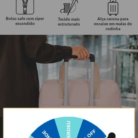
Bolso safe com zíper
Alça carona para
Tecido mais
escondido
encaixe em malas de
estruturado
rodinha