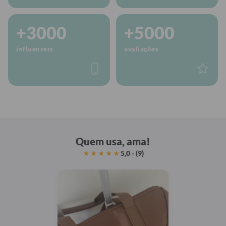
+3000
+5000
influencers
avaliações
Quem usa, ama!
5,0 - (9)
★★★★★