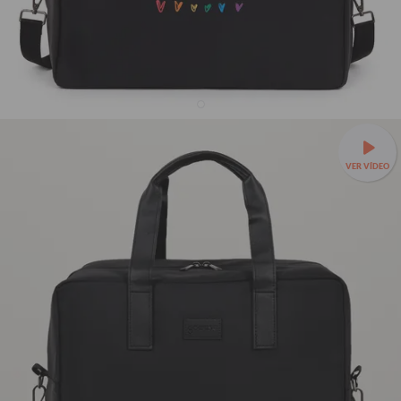
Bolsa Joy Pro - Corações Arco-Íris com Nome
VER VÍDEO
21% OFF
R$299,90
R$379,90
✈️Leve, prática e feita para embarcar com você —
Bolsa Joy a
partir de R$279,90 + Mimo!
🌟Organização interna para cada
item da viagem.