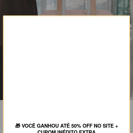
JOY PRO
🎁 VOCÊ GANHOU ATÉ 50% OFF NO SITE +
Praticidade em cada viagem
CUPOM INÉDITO EXTRA