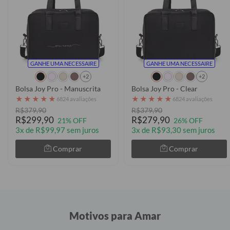
GANHE UMA NECESSAIRE
GANHE UMA NECESSAIRE
+2
+2
Bolsa Joy Pro - Manuscrita
Bolsa Joy Pro - Clear
★
★
★
★
★
★
★
★
★
★
6824 avaliações
6824 avaliações
R$379,90
R$379,90
R$299,90
R$279,90
21% OFF
26% OFF
3x de R$99,97 sem juros
3x de R$93,30 sem juros
Comprar
Comprar
Motivos para Amar