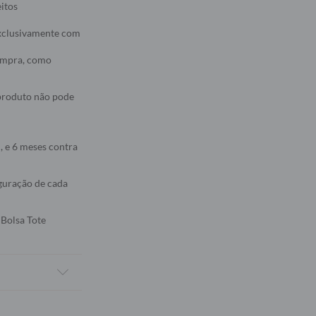
eitos
 exclusivamente com
compra, como
 produto não pode
, e 6 meses contra
iguração de cada
 Bolsa Tote