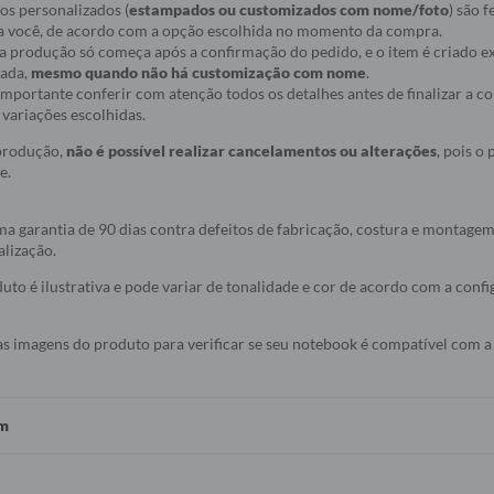
os personalizados (
estampados ou customizados com nome/foto
) são f
a você, de acordo com a opção escolhida no momento da compra.
ue a produção só começa após a confirmação do pedido, e o item é criado
nada,
mesmo quando não há customização com nome
.
r importante conferir com atenção todos os detalhes antes de finalizar a 
variações escolhidas.
 produção,
não é possível realizar cancelamentos ou alterações
, pois o
e.
a garantia de 90 dias contra defeitos de fabricação, costura e montagem
alização.
to é ilustrativa e pode variar de tonalidade e cor de acordo com a conf
as imagens do produto para verificar se seu notebook é compatível com a
em