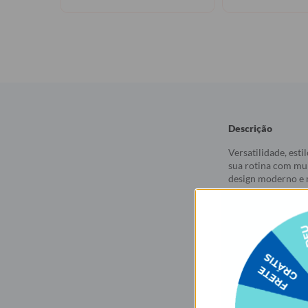
Descrição
Versatilidade, est
sua rotina com mui
design moderno e m
mais elegante.
Projetada para ofe
bolso acolchoado
cm), além de comp
Para quem ama org
maquiagens, cabos
segurança, enquant