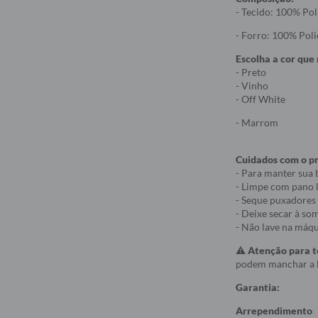
- Tecido: 100% Pol
- Forro: 100% Poli
Escolha a cor que
- Preto
- Vinho
- Off White
- Marrom
Cuidados com o p
- Para manter sua 
- Limpe com pano
- Seque puxadores
- Deixe secar à so
- Não lave na máqu
⚠️
Atenção para t
podem manchar a bo
Garantia:
Arrependimento