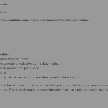
iéster
éster
 mais combina com você e leve mais estilo para sua rotina:
roduto:
bolsa sempre linda:
 levemente umedecido com sabão neutro
 e etiquetas com pano seco
mbra
ina, não deixe de molho e evite exposição direta ao sol
ons claros:
Evite contato com tecidos que soltam tinta (como jeans ou ro
lsa. Esse tipo de mancha é considerado mau uso e não está coberto pela