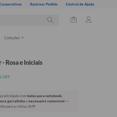
 Corporativos
Rastrear Pedido
Central de Ajuda
Coleções
- Rosa e Iniciais
% OFF
e praticidade com
bolso para notebook
,
ara garrafinha
e
necessaire removível
—
ita para a rotina. 👜👝