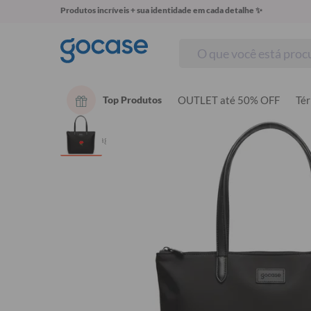
Produtos incríveis + sua identidade em cada detalhe ✨
Top Produtos
OUTLET até 50% OFF
Té
Início
Bag