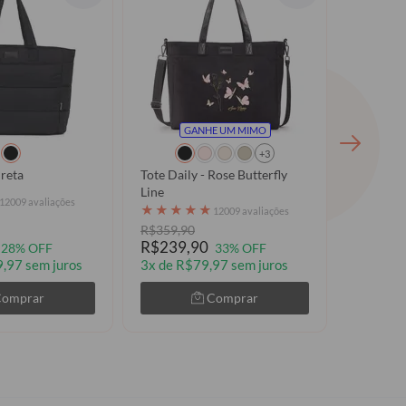
GANHE UM MIMO
G
+3
Preta
Tote Daily - Rose Butterfly
Tote Dail
Line
Flutuant
12009 avaliações
★
★
★
★
★
★
★
★
12009 avaliações
R$359,90
R$359,9
R$239,90
R$239,
28% OFF
33% OFF
,97 sem juros
3x de R$79,97 sem juros
3x de R$
Comprar
Comprar