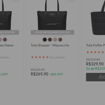
NDO VOLTAR
AVISE-ME QUANDO VOLTAR
 New Name
Tote Shopper - Manuscrita
Tote Puffer 
★
★
★
★
★
★
★
★
★
★
valiações
48 avaliações
R$459,90
R$329,90
3x de R$109
R$329,90
R$269,90
% OFF
18% OFF