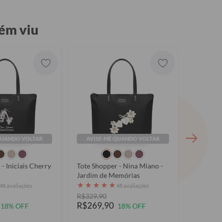
ém viu
QUANDO VOLTAR
AVISE-ME QUANDO VOLTAR
AVISE
- Iniciais Cherry
Tote Shopper - Nina Miano -
Jardim de Memórias
★
★
★
★
★
★
★
★
48 avaliações
48 avaliações
R$329,90
R$329,9
R$269,90
R$269,
18% OFF
18% OFF