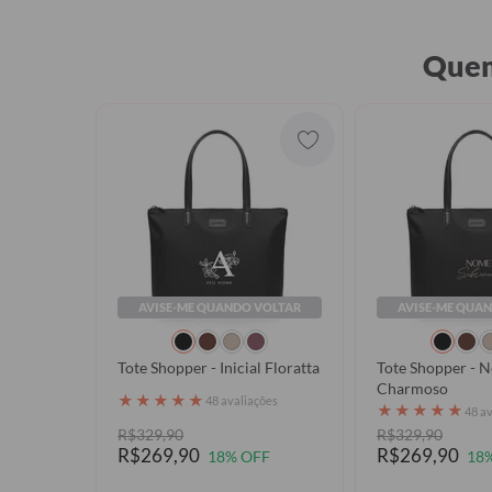
Quem
AVISE-ME QUANDO VOLTAR
AVISE-ME QUA
Tote Shopper - Inicial Floratta
Tote Shopper - 
Charmoso
★
★
★
★
★
48 avaliações
★
★
★
★
★
48 a
R$329,90
R$329,90
R$269,90
R$269,90
18% OFF
18