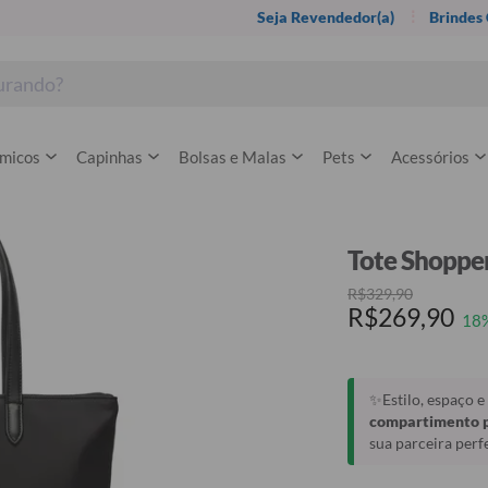
Seja Revendedor(a)
Brindes
rmicos
Capinhas
Bolsas e Malas
Pets
Acessórios
Tote Shopper 
R$329,90
R$269,90
18
✨Estilo, espaço 
compartimento p
sua parceira perfe