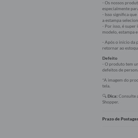
- Os nossos produt
especialmente par
- Isso significa q
a estampa selecio
- Por isso, é supe
modelo, estampa e 
- Após o início da
retornar ao estoqu
Defeito
- O produto tem um
defeitos de person
*A imagem do produ
tela.
🔍
Dica:
Consulte 
Shopper.
Prazo de Postag