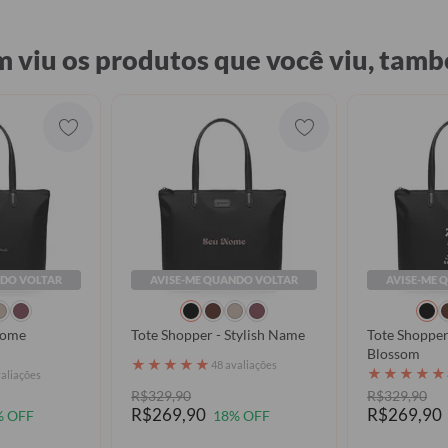
 viu os produtos que você viu, tamb
NDO VOLTAR
AVISE-ME QUANDO VOLTAR
AVISE-ME 
Nome
Tote Shopper - Stylish Name
Tote Shopper 
Blossom
★
★
★
★
★
48 avaliações
★
★
★
★
★
valiações
R$329,90
R$329,90
R$269,90
R$269,90
% OFF
18% OFF