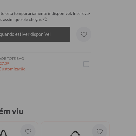
to está temporariamente indisponível. Inscreva-
s assim que ele chegar. 😉
quando estiver disponível
OR TOTE BAG
27,39
 Customização
ém viu