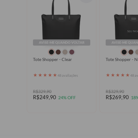
AVISE-ME QUANDO VOLTAR
AVISE-ME QUA
Tote Shopper - Clear
Tote Shopper -
★
★
★
★
★
★
★
★
★
★
48 avaliações
48 a
R$329,90
R$329,90
R$249,90
R$269,90
24% OFF
18