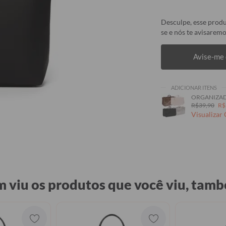
Desculpe, esse produ
se e nós te avisaremo
Avise-me 
ADICIONAR ITENS
ORGANIZAD
R$39,90
R$
Visualizar
 viu os produtos que você viu, tamb