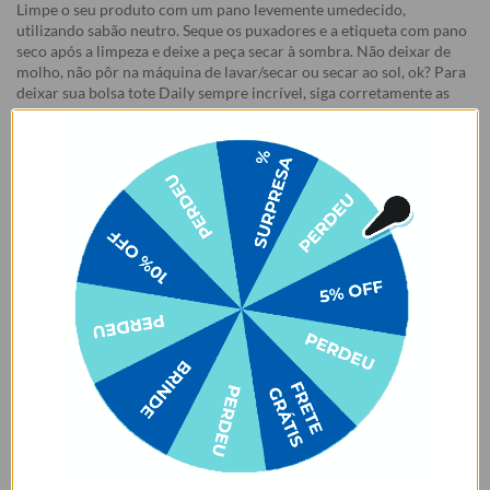
Limpe o seu produto com um pano levemente umedecido,
utilizando sabão neutro. Seque os puxadores e a etiqueta com pano
seco após a limpeza e deixe a peça secar à sombra. Não deixar de
molho, não pôr na máquina de lavar/secar ou secar ao sol, ok? Para
deixar sua bolsa tote Daily sempre incrível, siga corretamente as
instruções para lavagem.
✨ Cuidados com produtos em cores claras ✨
Nossas bolsas e bolsas térmicas em tons claros 👜🤍 merecem um
cuidado especial no dia a dia! Evite o contato ou atrito com tecidos
que soltam tinta, como calças jeans 👖 ou roupas escuras 🖤. Isso
pode causar manchas permanentes devido à migração de cor. ⚠️
Manchas desse tipo são consideradas mau uso e não estão cobertas
pela garantia.
Garantia:
Arrependimento
- Os nossos produtos personalizados (
estampados ou
customizados com nome/foto
) são feitos especialmente para você,
de acordo com a opção escolhida no momento da compra.
- Isso significa que a produção só começa após a confirmação do
pedido, e o item é criado exclusivamente com a estampa
selecionada,
mesmo quando não há customização com nome
.