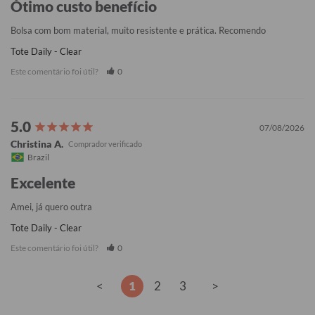
Ótimo custo benefício
Bolsa com bom material, muito resistente e prática. Recomendo
Tote Daily - Clear
Este comentário foi útil?
0
07/08/2026
Christina A.
Brazil
Excelente
Amei, já quero outra
Tote Daily - Clear
Este comentário foi útil?
0
<
1
2
3
>