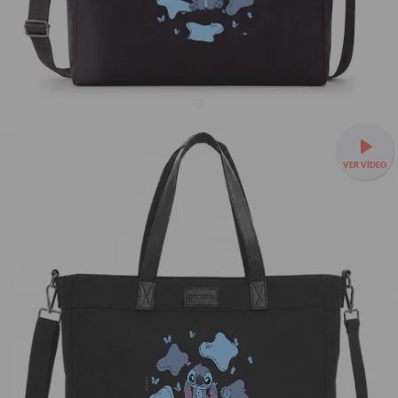
Tote Daily - Stitch Butterfly
R$369,90
6570
avaliações
VER VÍDEO
R$249,90
32% OFF
3x de R$83,30 sem juros
Tote Daily a partir de R$219,90 + Mimo!
Preta
Rosa
Marrom
Off White