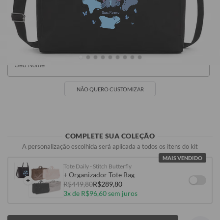
R$249,90
R$249,90
R$249,90
R$249,90
Seu Nome
NÃO QUERO CUSTOMIZAR
COMPLETE SUA COLEÇÃO
A personalização escolhida será aplicada a todos os itens do kit
MAIS VENDIDO
Tote Daily - Stitch Butterfly
+ Organizador Tote Bag
+
R$449,80
R$289,80
3x de R$96,60 sem juros