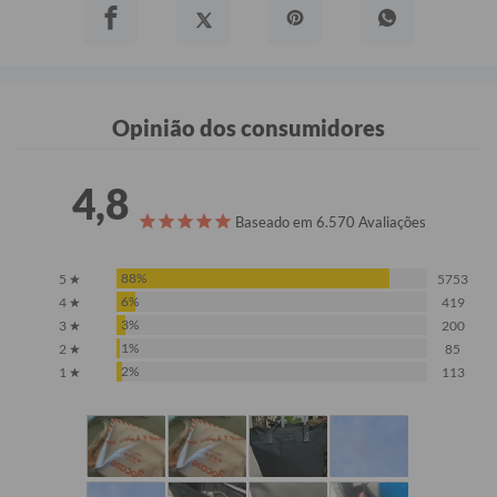
Opinião dos consumidores
4,8
Baseado em 6.570 Avaliações
88%
5 ★
5753
6%
4 ★
419
3%
3 ★
200
1%
2 ★
85
2%
1 ★
113