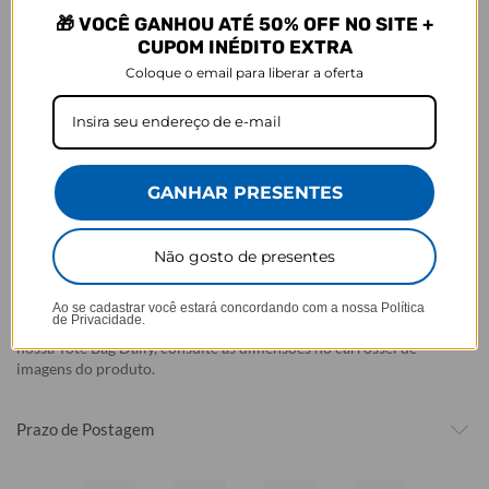
- Por isso, é super importante conferir com atenção todos os
🎁 VOCÊ GANHOU ATÉ 50% OFF NO SITE +
detalhes antes de finalizar a compra, como modelo, estampa e
CUPOM INÉDITO EXTRA
variações escolhidas.
Coloque o email para liberar a oferta
- Após o início da produção,
não é possível realizar
cancelamentos ou alterações
, pois o produto não pode retornar
ao estoque.
Defeito
GANHAR PRESENTES
- O produto tem uma garantia de 90 dias contra defeitos de
fabricação, costura e montagem, e 6 meses contra defeitos de
personalização.
Não gosto de presentes
*A imagem do produto é ilustrativa e pode variar de tonalidade e
cor de acordo com a configuração de cada tela.
Ao se cadastrar você estará concordando com a nossa
Política
de Privacidade.
Observação: Para verificar se o seu notebook é compatível com a
nossa Tote Bag Daily, consulte as dimensões no carrossel de
imagens do produto.
Prazo de Postagem