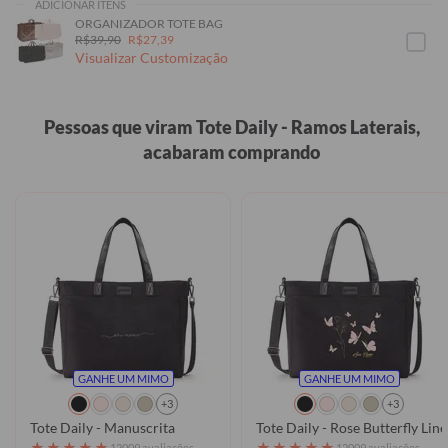
ADICIONAR ITENS
ORGANIZADOR TOTE BAG
R$39,90
R$27,39
Visualizar Customização
Pessoas que viram Tote Daily - Ramos Laterais,
acabaram comprando
GANHE UM MIMO
GANHE UM MIMO
+3
+3
Tote Daily - Manuscrita
Tote Daily - Rose Butterfly Line
★
★
★
★
★
★
★
★
★
★
12009 avaliações
12009 avaliações