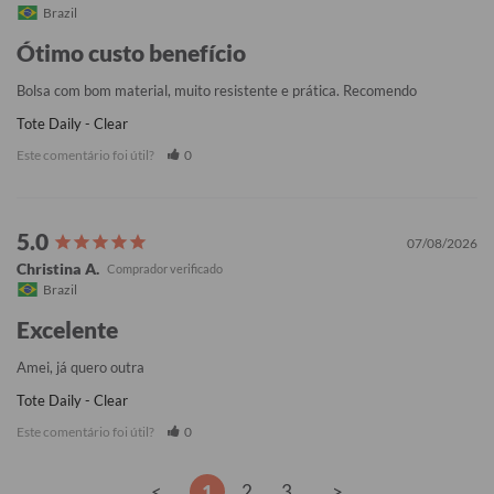
Brazil
Ótimo custo benefício
Bolsa com bom material, muito resistente e prática. Recomendo
Tote Daily - Clear
Este comentário foi útil?
0
07/08/2026
Christina A.
Brazil
Excelente
Amei, já quero outra
Tote Daily - Clear
Este comentário foi útil?
0
<
1
2
3
>