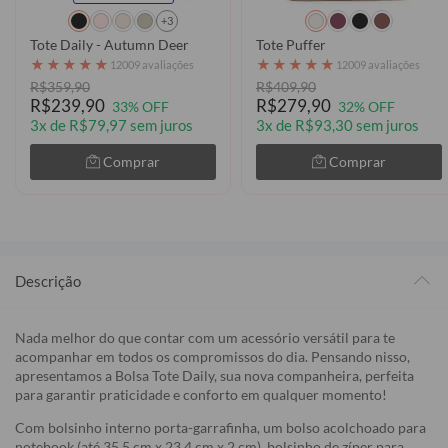
+3
Tote Daily - Autumn Deer
Tote Puffer
★
★
★
★
★
★
★
★
★
★
12009 avaliações
12009 avaliações
R$359,90
R$409,90
R$239,90
R$279,90
33% OFF
32% OFF
3x de R$79,97 sem juros
3x de R$93,30 sem juros
Comprar
Comprar
Descrição
Nada melhor do que contar com um acessório versátil para te
acompanhar em todos os compromissos do dia. Pensando nisso,
apresentamos a Bolsa Tote Daily, sua nova companheira, perfeita
para garantir praticidade e conforto em qualquer momento!
Com bolsinho interno porta-garrafinha, um bolso acolchoado para
notebook (até 35,5 cm x 23,4 cm x 2 cm), bolsinho de zíper para