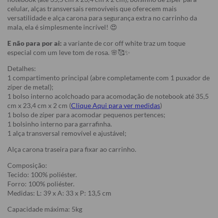
celular, alças transversais removíveis que oferecem mais
versatilidade e alça carona para segurança extra no carrinho da
mala, ela é simplesmente incrível! 😍
E não para por ai:
a variante de cor off white traz um toque
especial com um leve tom de rosa. 🌸🥰✨
Detalhes:
1 compartimento principal (abre completamente com 1 puxador de
zíper de metal);
1 bolso interno acolchoado para acomodação de notebook até 35,5
cm x 23,4 cm x 2 cm (
Clique Aqui para ver medidas
)
1 bolso de zíper para acomodar pequenos pertences;
1 bolsinho interno para garrafinha.
1 alça transversal removível e ajustável;
Alça carona traseira para fixar ao carrinho.
Composição:
Tecido: 100% poliéster.
Forro: 100% poliéster.
Medidas: L: 39 x A: 33 x P: 13,5 cm
Capacidade máxima: 5kg