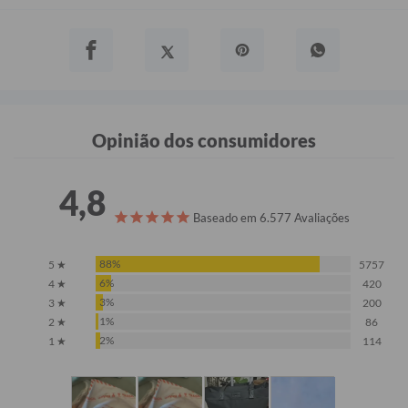
Opinião dos consumidores
4,8
Baseado em 6.577 Avaliações
88%
5 ★
5757
6%
4 ★
420
3%
3 ★
200
1%
2 ★
86
2%
1 ★
114