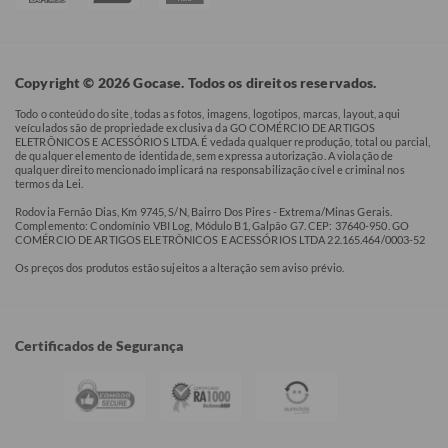
Copyright © 2026 Gocase. Todos os direitos reservados.
Todo o conteúdo do site, todas as fotos, imagens, logotipos, marcas, layout, aqui
veículados são de propriedade exclusiva da GO COMÉRCIO DE ARTIGOS
ELETRÔNICOS E ACESSÓRIOS LTDA. É vedada qualquer reprodução, total ou parcial,
de qualquer elemento de identidade, sem expressa autorização. A violação de
qualquer direito mencionado implicará na responsabilização cível e criminal nos
termos da Lei.
Rodovia Fernão Dias, Km 9745, S/N, Bairro Dos Pires - Extrema/Minas Gerais.
Complemento: Condomínio VBI Log, Módulo B1, Galpão G7. CEP: 37640-950. GO
COMÉRCIO DE ARTIGOS ELETRÔNICOS E ACESSÓRIOS LTDA 22.165.464/0003-52
Os preços dos produtos estão sujeitos a alteração sem aviso prévio.
Certificados de Segurança