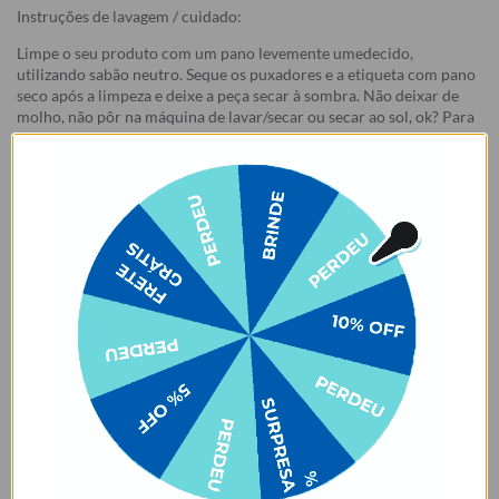
Instruções de lavagem / cuidado:
Limpe o seu produto com um pano levemente umedecido,
utilizando sabão neutro. Seque os puxadores e a etiqueta com pano
seco após a limpeza e deixe a peça secar à sombra. Não deixar de
molho, não pôr na máquina de lavar/secar ou secar ao sol, ok? Para
deixar sua bolsa tote Daily sempre incrível, siga corretamente as
instruções para lavagem.
✨ Cuidados com produtos em cores claras ✨
Nossas bolsas e bolsas térmicas em tons claros 👜🤍 merecem um
cuidado especial no dia a dia! Evite o contato ou atrito com tecidos
que soltam tinta, como calças jeans 👖 ou roupas escuras 🖤. Isso
pode causar manchas permanentes devido à migração de cor. ⚠️
Manchas desse tipo são consideradas mau uso e não estão cobertas
pela garantia.
Garantia:
Arrependimento
- Os nossos produtos personalizados (
estampados ou
customizados com nome/foto
) são feitos especialmente para você,
de acordo com a opção escolhida no momento da compra.
- Isso significa que a produção só começa após a confirmação do