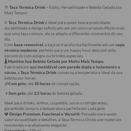
🥂
Taça Térmica Drink
– Estilo, Versatilidade e Bebida Gelada por
Mais Tempo!
A
Taça Térmica Drink
é ideal para quem busca praticidade,
durabilidade e design sofisticado em um único produto.Muito mais
que uma taça comum, ela se adapta a diferentes momentos do seu
dia.
Com
base removível
, a taça se transforma facilmente em um
copo
térmico moderno
, perfeito para um happy hour descontraído,
encontros com amigos ou brindes especiais.
🌡️ Mantém Sua Bebida Gelada por Muito Mais Tempo.
Fabricada em
aço inoxidável com parede dupla e isolamento a
vácuo
, a
Taça Térmica Drink
conserva a temperatura ideal da sua
bebida por horas:
🧊
Com gelo:
até
10 horas
de conservação.
🍷
Sem gelo:
até
2,5 horas
de bebida gelada.
Ideal para drinks, vinhos, coquetéis, sucos e refrigerantes,
garantindo sempre a temperatura perfeita em cada gole.
💎 Design Premium, Funcional e Versátil:
Pensada para quem
valoriza qualidade e detalhes, a Taça Térmica Drink une materiais
resistentes e acabamento elegante:
Capacidade:
420 ml