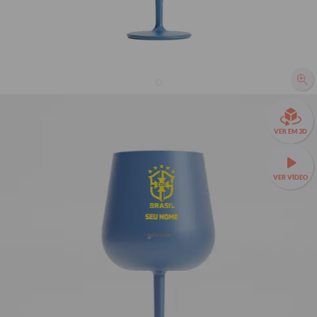
Taça Térmica Drink - CBF - Escudo Minimalista
Amarelo
VER EM 3D
R$229,90
9
avaliações
R$169,90
26% OFF
3x de R$56,63 sem juros
VER VÍDEO
🥂
Taça Térmica Drink a partir de R$149,90!
🍸 – 420 ml,
SEU NOME
feita em inox, conserva sua bebida gelada por horas, com
design moderno e ideal para drinks, vinhos e coquetéis.