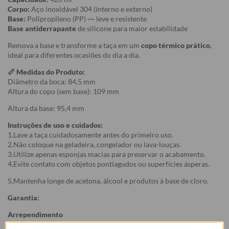
Corpo:
Aço inoxidável 304 (interno e externo)
Base:
Polipropileno (PP) — leve e resistente
Base antiderrapante
de silicone para maior estabilidade
Remova a base e transforme a taça em um
copo térmico prático
,
ideal para diferentes ocasiões do dia a dia.
📏 Medidas do Produto:
Diâmetro da boca: 84,5 mm
Altura do copo (sem base): 109 mm
Altura da base: 95,4 mm
Instruções de uso e cuidados:
1.Lave a taça cuidadosamente antes do primeiro uso.
2.Não coloque na geladeira, congelador ou lava-louças.
3.Utilize apenas esponjas macias para preservar o acabamento.
4.Evite contato com objetos pontiagudos ou superfícies ásperas.
5.Mantenha longe de acetona, álcool e produtos à base de cloro.
Garantia:
Arrependimento
- Os nossos produtos personalizados (
estampados ou