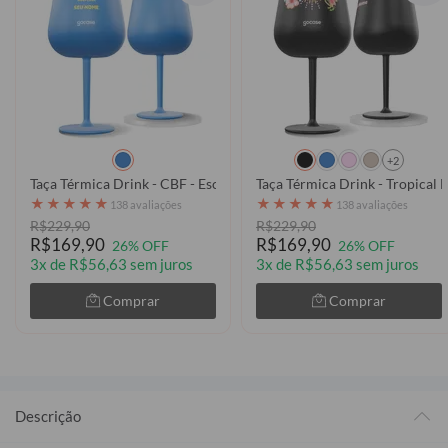
+2
Taça Térmica Drink - CBF - Escudo Minimalista Amarelo
Taça Térmica Drink - Tropical B
★
★
★
★
★
★
★
★
★
★
138 avaliações
138 avaliações
R$229,90
R$229,90
R$169,90
R$169,90
26% OFF
26% OFF
3x de R$56,63 sem juros
3x de R$56,63 sem juros
Comprar
Comprar
Descrição