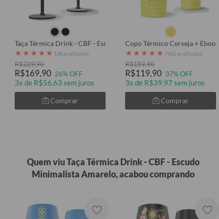
Taça Térmica Drink - CBF - Escudo Minimalista
Copo Térmico Cerveja + Ebook
★
★
★
★
★
★
★
★
★
★
138 avaliações
7961 avaliações
R$229,90
R$189,90
R$169,90
R$119,90
26% OFF
37% OFF
3x de R$56,63 sem juros
3x de R$39,97 sem juros
Comprar
Comprar
Quem viu Taça Térmica Drink - CBF - Escudo
Minimalista Amarelo, acabou comprando