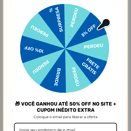
customizados com nome/foto
) são feitos especialmente para você,
de acordo com a opção escolhida no momento da compra.
- Isso significa que a produção só começa após a confirmação do
pedido, e o item é criado exclusivamente com a estampa
selecionada,
mesmo quando não há customização com nome
.
- Por isso, é super importante conferir com atenção todos os
detalhes antes de finalizar a compra, como modelo, estampa e
variações escolhidas.
- Após o início da produção,
não é possível realizar
cancelamentos ou alterações
, pois o produto não pode retornar
ao estoque.
Defeito
- O produto tem uma garantia de 90 dias contra defeitos de
fabricação e montagem, e 6 meses contra defeitos de
personalização.
*A imagem do produto é ilustrativa e pode variar de tonalidade e
cor de acordo com a configuração de cada tela.
🎁 VOCÊ GANHOU ATÉ 50% OFF NO SITE +
CUPOM INÉDITO EXTRA
Prazo de Postagem
Coloque o email para liberar a oferta