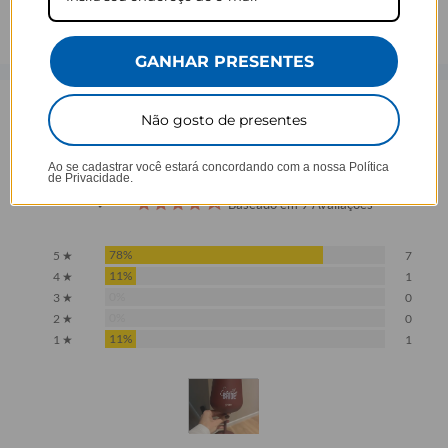
GANHAR PRESENTES
Opinião dos consumidores
Não gosto de presentes
Ao se cadastrar você estará concordando com a nossa
Política
4,4
de Privacidade.
Baseado em 9 Avaliações
78%
5 ★
7
11%
4 ★
1
0%
3 ★
0
0%
2 ★
0
11%
1 ★
1