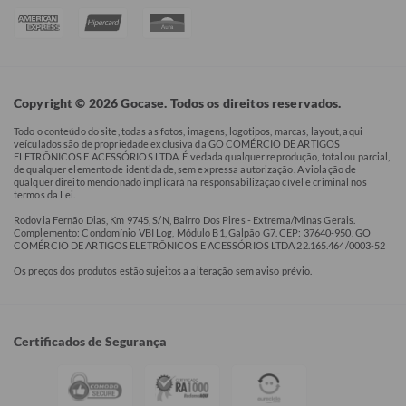
Copyright © 2026 Gocase. Todos os direitos reservados.
Todo o conteúdo do site, todas as fotos, imagens, logotipos, marcas, layout, aqui
veículados são de propriedade exclusiva da GO COMÉRCIO DE ARTIGOS
ELETRÔNICOS E ACESSÓRIOS LTDA. É vedada qualquer reprodução, total ou parcial,
de qualquer elemento de identidade, sem expressa autorização. A violação de
qualquer direito mencionado implicará na responsabilização cível e criminal nos
termos da Lei.
Rodovia Fernão Dias, Km 9745, S/N, Bairro Dos Pires - Extrema/Minas Gerais.
Complemento: Condomínio VBI Log, Módulo B1, Galpão G7. CEP: 37640-950. GO
COMÉRCIO DE ARTIGOS ELETRÔNICOS E ACESSÓRIOS LTDA 22.165.464/0003-52
Os preços dos produtos estão sujeitos a alteração sem aviso prévio.
Certificados de Segurança