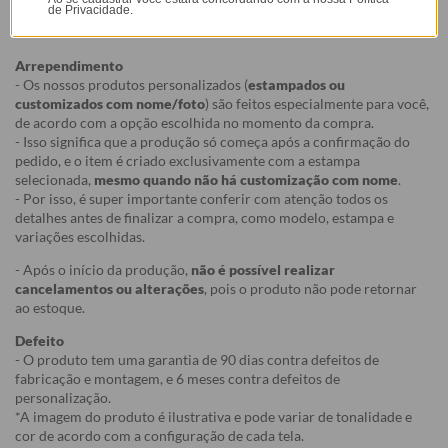
de Privacidade.
Garantia:
Arrependimento
- Os nossos produtos personalizados (
estampados ou
customizados com nome/foto
) são feitos especialmente para você,
de acordo com a opção escolhida no momento da compra.
- Isso significa que a produção só começa após a confirmação do
pedido, e o item é criado exclusivamente com a estampa
selecionada,
mesmo quando não há customização com nome
.
- Por isso, é super importante conferir com atenção todos os
detalhes antes de finalizar a compra, como modelo, estampa e
variações escolhidas.
- Após o início da produção,
não é possível realizar
cancelamentos ou alterações
, pois o produto não pode retornar
ao estoque.
Defeito
- O produto tem uma garantia de 90 dias contra defeitos de
fabricação e montagem, e 6 meses contra defeitos de
personalização.
*A imagem do produto é ilustrativa e pode variar de tonalidade e
cor de acordo com a configuração de cada tela.