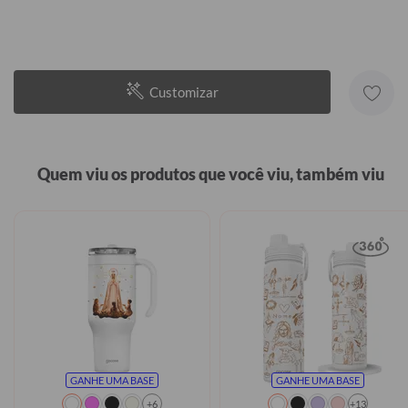
Customizar
Quem viu os produtos que você viu, também viu
GANHE UMA BASE
GANHE UMA BASE
+6
+13