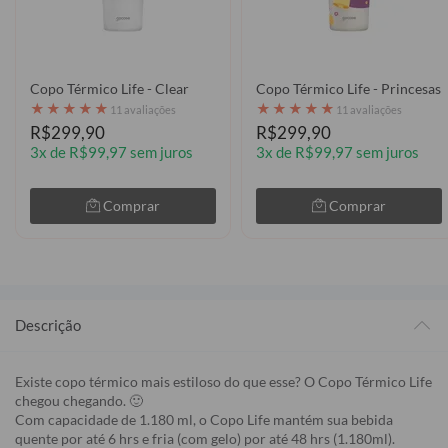
Copo Térmico Life - Clear
Copo Térmico Life - Princesas 
★
★
★
★
★
★
★
★
★
★
11 avaliações
11 avaliações
R$299,90
R$299,90
3x de R$99,97 sem juros
3x de R$99,97 sem juros
Comprar
Comprar
Descrição
Existe copo térmico mais estiloso do que esse? O Copo Térmico Life
chegou chegando. 🙂
Com capacidade de 1.180 ml, o Copo Life mantém sua bebida
quente por até 6 hrs e fria (com gelo) por até 48 hrs (1.180ml).