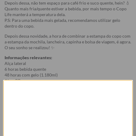
Depois dessa, não tem espaço para café frio e suco quente, hein? 💧
Quanto mais fria/quente estiver a bebida, por mais tempo o Copo
Life manterá a temperatura dela.
P.S: Para uma bebida mais gelada, recomendamos utilizar gelo
dentro do copo.
Depois dessa novidade, a hora de combinar a estampa do copo com
a estampa da mochila, lancheira, capinha e bolsa de viagem, é agora.
O seu sonho se realizou! ✨
Informações relevantes:
Alça lateral
6 horas bebida quente
48 horas com gelo (1.180ml)
Alça: PP
Tampa e Canudo: Tritan
Parede dupla isolada a vácuo
Corpo em Aço inoxidável 304 (aço inoxidável 18/8)
Medidas:
Capacidade: 1.180ml
Altura:
- 1.180ml: 24,8 cm (incluindo altura da tampa)
Diâmetro: