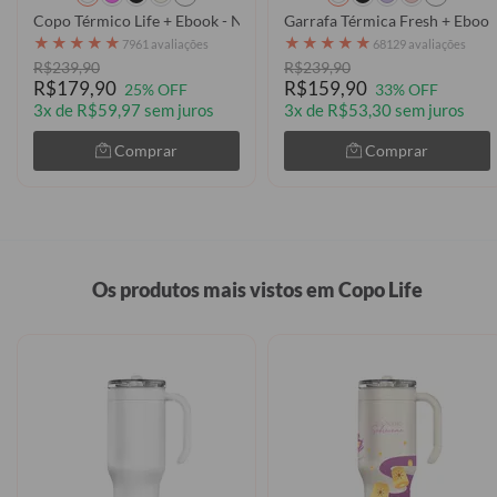
Copo Térmico Life + Ebook - Nossa Senhora de Fátima
Garrafa Térmica Fresh + Ebook 
★
★
★
★
★
★
★
★
★
★
7961 avaliações
68129 avaliações
R$239,90
R$239,90
R$179,90
R$159,90
25% OFF
33% OFF
3x de R$59,97 sem juros
3x de R$53,30 sem juros
Comprar
Comprar
Os produtos mais vistos em Copo Life