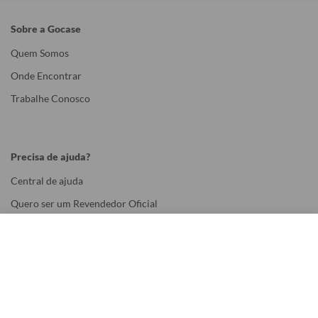
Sobre a Gocase
Quem Somos
Onde Encontrar
Trabalhe Conosco
Precisa de ajuda?
Central de ajuda
Quero ser um Revendedor Oficial
Política de Privacidade
Configurações de Cookies
Termos de Uso
Utilizamos cookies para fornecer a você a melhor experiência possível. Eles
também nos permitem analisar o comportamento do usuário para melhorar
constantemente o site para você. Saiba mais em nossa
Política de Privacidade
.
Métodos de Pagamento
Continuar e Fechar