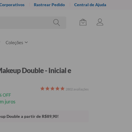
 Corporativos
Rastrear Pedido
Central de Ajuda
Coleções
akeup Double - Inicial e
2802
avaliações
% OFF
m juros
up Double a partir de R$89,90!