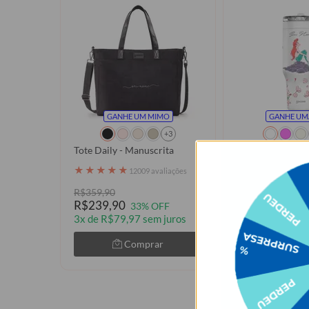
GANHE UM MIMO
GANHE UM
+3
Tote Daily - Manuscrita
Copo Térmico Lif
Princesas - Ariel
★
★
★
★
★
12009 avaliações
Rose
★
★
★
★
★
7961
R$359,90
R$239,90
R$239,90
R$219,90
33% OFF
8%
3x de R$79,97 sem juros
3x de R$73,30 
Comprar
Com