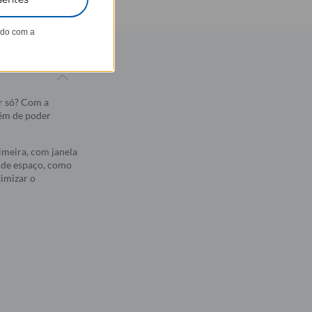
ndo com a
r só? Com a
lém de poder
imeira, com janela
a de espaço, como
timizar o