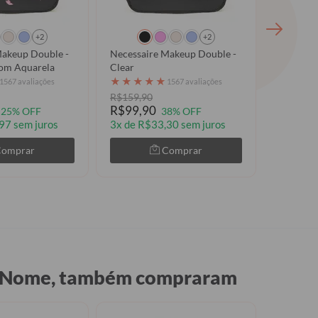
+2
+2
Makeup Double -
Necessaire Makeup Double -
Necessai
com Aquarela
Clear
Inicial 
★
★
★
★
★
★
★
★
1567 avaliações
1567 avaliações
R$159,90
R$159,9
R$99,90
R$119,
25% OFF
38% OFF
97 sem juros
3x de R$33,30 sem juros
3x de R$
Comprar
Comprar
 e Nome, também compraram