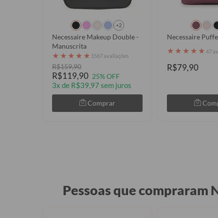
+2
Necessaire Makeup Double -
Necessaire Puffe
Manuscrita
★
★
★
★
★
47 a
★
★
★
★
★
1567 avaliações
R$159,90
R$79,90
R$119,90
25% OFF
3x de R$39,97 sem juros
Comprar
Com
Pessoas que compraram N