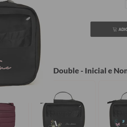
ADI
S
me
ssaire Makeup Double - Inicial e 