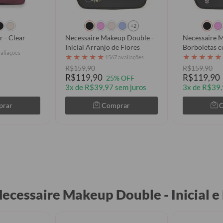
+2
r - Clear
Necessaire Makeup Double -
Necessaire 
Inicial Arranjo de Flores
Borboletas 
valiações
★
★
★
★
★
★
★
★
★
★
1567 avaliações
R$159,90
R$159,90
R$119,90
R$119,90
25% OFF
3x de R$39,97 sem juros
3x de R$39,
prar
Comprar
ecessaire Makeup Double - Inicial