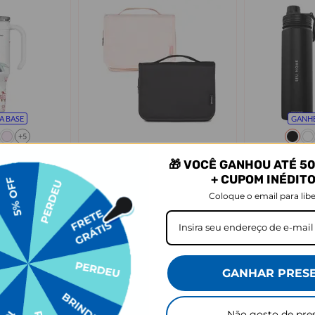
A BASE
GANHE
+5
e + Ebook -
Necessaire Trip
Garrafa Térm
🎁 VOCÊ GANHOU ATÉ 50
 Classical
Ebook - Futu
★
★
★
★
★
1567 avaliações
+ CUPOM INÉDIT
★
★
★
★
★
 avaliações
R$99,90
R$239,90
Coloque o email para libe
R$69,90
R$159,90
 OFF
30% OFF
sem juros
3x de R$53,
prar
Comprar
GANHAR PRES
Não gosto de pre