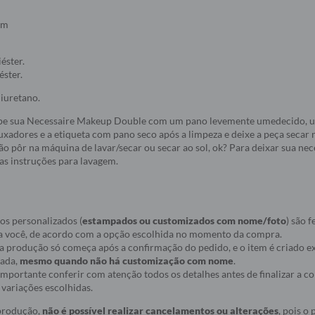
cm
éster.
éster.
iuretano.
pe sua Necessaire Makeup Double com um pano levemente umedecido, ut
uxadores e a etiqueta com pano seco após a limpeza e deixe a peça secar
o pôr na máquina de lavar/secar ou secar ao sol, ok? Para deixar sua nece
as instruções para lavagem.
os personalizados (
estampados ou customizados com nome/foto
) são f
a você, de acordo com a opção escolhida no momento da compra.
ue a produção só começa após a confirmação do pedido, e o item é criado
nada,
mesmo quando não há customização com nome
.
r importante conferir com atenção todos os detalhes antes de finalizar a 
variações escolhidas.
 produção,
não é possível realizar cancelamentos ou alterações
, pois o