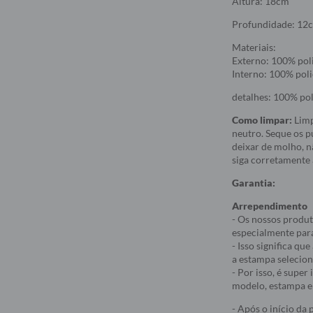
Altura: 18cm
Profundidade: 12
Materiais:
Externo: 100% poli
Interno: 100% poli
detalhes: 100% pol
Como limpar:
Lim
neutro. Seque os p
deixar de molho, nã
siga corretamente 
Garantia:
Arrependimento
- Os nossos produt
especialmente par
- Isso significa q
a estampa selecio
- Por isso, é supe
modelo, estampa e 
- Após o início da