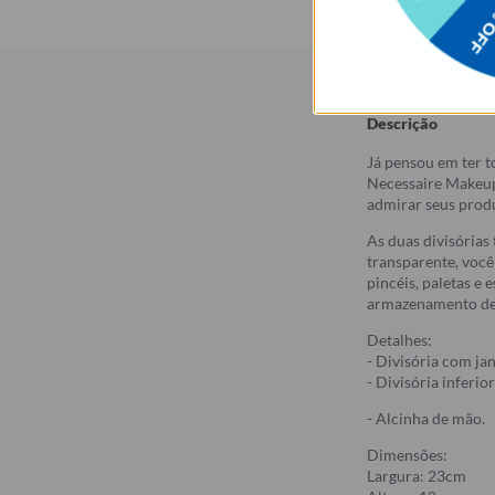
Descrição
Já pensou em ter t
Necessaire Makeup
admirar seus produ
As duas divisórias
transparente, você
pincéis, paletas e 
armazenamento de i
Detalhes:
- Divisória com ja
- Divisória inferi
- Alcinha de mão.
Dimensões:
Largura: 23cm