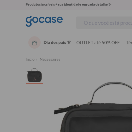
Produtos incríveis + sua identidade em cada detalhe ✨
Dia dos pais 👔
OUTLET até 50% OFF
Té
Início
Necessaires