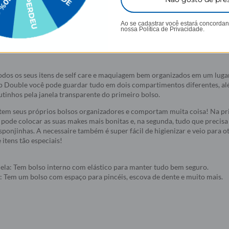
Ao se cadastrar você estará concorda
nossa
Política de Privacidade.
odos os seus itens de self care e maquiagem bem organizados em um luga
 Double você pode guardar tudo em dois compartimentos diferentes, a
tinhos pela janela transparente do primeiro bolso.
 tem seus próprios bolsos organizadores e comportam muita coisa! Na pr
 pode colocar as suas makes mais bonitas e, na segunda, tudo que precis
esponjinhas. A necessaire também é super fácil de higienizar e veio para o
tens tão especiais!
nela: Tem bolso interno com elástico para manter tudo bem seguro.
or: Tem um bolso com espaço para pincéis, escova de dente e muito mais.