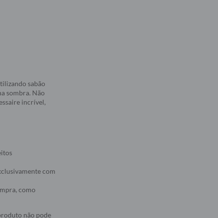
ilizando sabão
 na sombra. Não
ssaire incrível,
eitos
 exclusivamente com
compra, como
 produto não pode