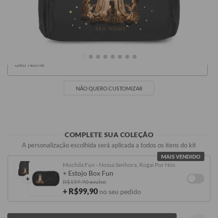
R$329,90
R$329,90
R$329,90
SEU NOME
NÃO QUERO CUSTOMIZAR
COMPLETE SUA COLEÇÃO
A personalização escolhida será aplicada a todos os itens do kit
MAIS VENDIDO
Mochila Fun - Nossa Senhora, Rogai Por Nós
+ Estojo Box Fun
+
R$159,90 avulso
+ R$99,90
no seu pedido