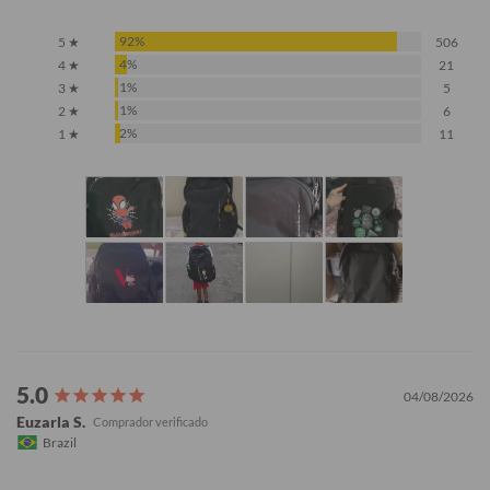
92%
5 ★
506
4%
4 ★
21
1%
3 ★
5
1%
2 ★
6
2%
1 ★
11
04/08/2026
Euzarla S.
Brazil