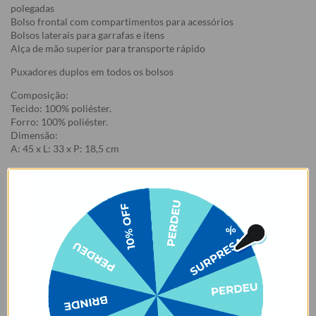
polegadas
Bolso frontal com compartimentos para acessórios
Bolsos laterais para garrafas e itens
Alça de mão superior para transporte rápido
Puxadores duplos em todos os bolsos
Composição:
Tecido: 100% poliéster.
Forro: 100% poliéster.
Dimensão:
A: 45 x L: 33 x P: 18,5 cm
Litragem: 27L
Como cuidar da sua Mochila Fun
Limpe o seu produto com um pano levemente umedecido,
utilizando sabão neutro. Seque os puxadores e a etiqueta com pano
seco após a limpeza e deixe a peça secar à sombra.
Não deixar de molho, não pôr na máquina de lavar/secar ou secar
ao sol, ok?
Para deixar sua mochila incrível, siga corretamente as instruções
para lavagem.