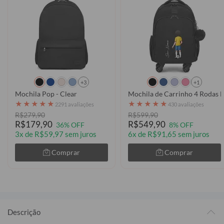
+3
+1
Mochila Pop - Clear
Mochila de Carrinho 4 Rodas F
★
★
★
★
★
★
★
★
★
★
2291 avaliações
430 avaliações
R$279,90
R$599,90
R$179,90
R$549,90
36% OFF
8% OFF
3x de R$59,97 sem juros
6x de R$91,65 sem juros
Comprar
Comprar
Descrição