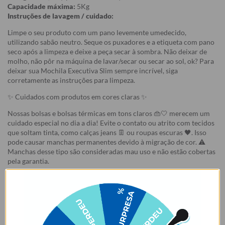
Capacidade máxima:
5Kg
Instruções de lavagem / cuidado:
Limpe o seu produto com um pano levemente umedecido,
utilizando sabão neutro. Seque os puxadores e a etiqueta com pano
seco após a limpeza e deixe a peça secar à sombra. Não deixar de
molho, não pôr na máquina de lavar/secar ou secar ao sol, ok? Para
deixar sua Mochila Executiva Slim sempre incrível, siga
corretamente as instruções para limpeza.
✨ Cuidados com produtos em cores claras ✨
Nossas bolsas e bolsas térmicas em tons claros 👜🤍 merecem um
cuidado especial no dia a dia! Evite o contato ou atrito com tecidos
que soltam tinta, como calças jeans 👖 ou roupas escuras 🖤. Isso
pode causar manchas permanentes devido à migração de cor. ⚠️
Manchas desse tipo são consideradas mau uso e não estão cobertas
pela garantia.
Garantia:
Arrependimento
- Os nossos produtos personalizados (
estampados ou
customizados com nome/foto
) são feitos especialmente para você,
de acordo com a opção escolhida no momento da compra.