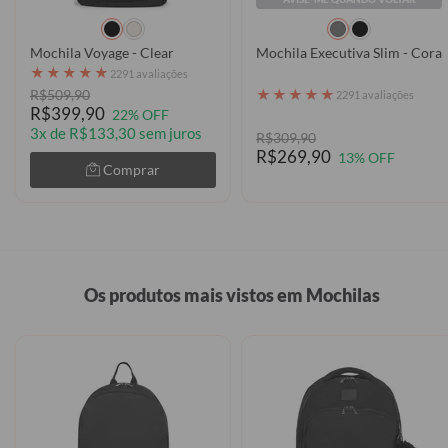
Mochila Voyage - Clear
Mochila Executiva Slim - Cora
★
★
★
★
★
2291 avaliações
★
★
★
★
★
R$509,90
2291 avaliações
R$399,90
22% OFF
3x de R$133,30 sem juros
R$309,90
R$269,90
13% OFF
Comprar
Os produtos mais vistos em Mochilas