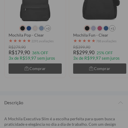
+3
+1
Mochila Pop - Clear
Mochila Fun - Clear
★
★
★
★
★
★
★
★
★
★
2291 avaliações
788 avaliações
R$279,90
R$399,90
R$179,90
R$299,90
36% OFF
25% OFF
3x de R$59,97 sem juros
3x de R$99,97 sem juros
Comprar
Comprar
Descrição
A Mochila Executiva Slim é a escolha perfeita para quem busca
praticidade e elegância no dia a dia de trabalho. Com um design