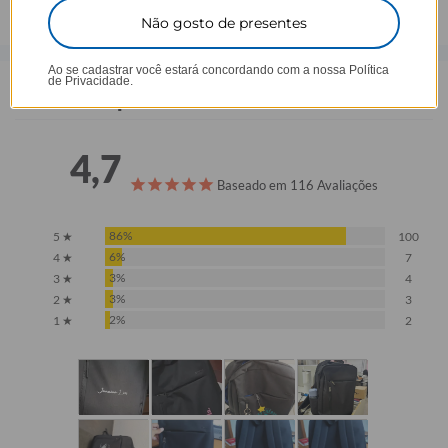
Não gosto de presentes
Ao se cadastrar você estará concordando com a nossa
Política
de Privacidade.
Opinião dos consumidores
4,7
Baseado em 116 Avaliações
86%
5 ★
100
6%
4 ★
7
3%
3 ★
4
3%
2 ★
3
2%
1 ★
2