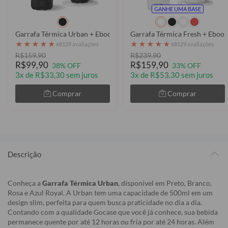
GANHE UMA BASE
Garrafa Térmica Fresh + Ebook 
Garrafa Térmica Urban + Ebook - Internacional - Uniforme 3 2025 
★
★
★
★
★
★
★
★
★
★
68129 avaliações
68129 avaliações
R$159,90
R$239,90
R$99,90
R$159,90
38% OFF
33% OFF
3x de R$33,30 sem juros
3x de R$53,30 sem juros
Comprar
Comprar
Descrição
Conheça a
Garrafa Térmica Urban
, disponível em Preto, Branco,
Rosa e Azul Royal. A Urban tem uma capacidade de 500ml em um
design slim, perfeita para quem busca praticidade no dia a dia.
Contando com a qualidade Gocase que você já conhece, sua bebida
permanece quente por até 12 horas ou fria por até 24 horas. Além