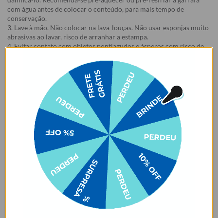
com água antes de colocar o conteúdo, para mais tempo de
conservação.
3. Lave à mão. Não colocar na lava-louças. Não usar esponjas muito
abrasivas ao lavar, risco de arranhar a estampa.
4. Evitar contato com objetos pontiagudos e ásperos com risco de
arranhar a estampa.
5. Evitar contato com acetona, álcool e líquidos à base de cloro.
6. Certifique-se de que a tampa está fechada e a borracha bem
posicionada antes de carregar o produto, para evitar que o líquido
vaze.
7. Evitar o armazenamento de líquidos gaseificados na garrafa.
8. Para garrafas que acompanham e-book, o e-book é enviado para
o e-mail cadastrado no site após a emissão da nota fiscal.
9. Essa oferta é válida na compra do Kit, em caso de cancelamento
de um dos produtos haverá perda do benefício promocional.
Garantia:
Arrependimento
- Os nossos produtos personalizados (
estampados ou
customizados com nome/foto
) são feitos especialmente para você,
de acordo com a opção escolhida no momento da compra.
- Isso significa que a produção só começa após a confirmação do