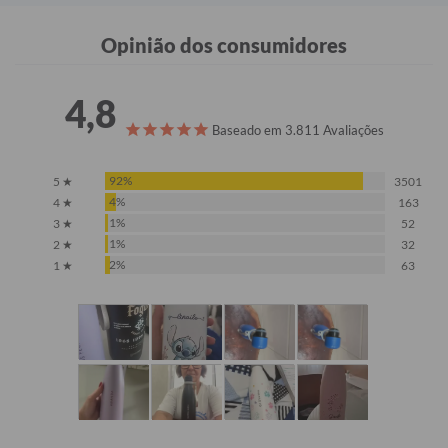
Opinião dos consumidores
4,8
Baseado em 3.811 Avaliações
92%
5 ★
3501
4%
4 ★
163
1%
3 ★
52
1%
2 ★
32
2%
1 ★
63