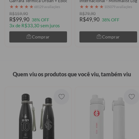
Garrafa Térmica Urban + Ebook - Internacional - Escudo
Internacional - Minimalist Log
★
★
★
★
★
★
★
★
★
★
68129 avaliações
105079 avaliações
R$159,90
R$79,90
R$99,90
R$49,90
38% OFF
38% OFF
3x de R$33,30 sem juros
Comprar
Comprar
Quem viu os produtos que você viu, também viu