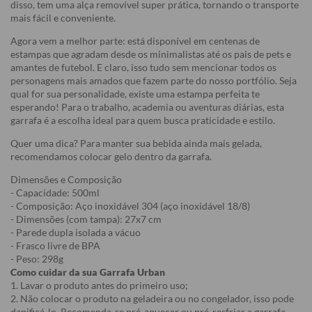
disso, tem uma alça removível super prática, tornando o transporte
mais fácil e conveniente.
Agora vem a melhor parte: está disponível em centenas de
estampas que agradam desde os minimalistas até os pais de pets e
amantes de futebol. E claro, isso tudo sem mencionar todos os
personagens mais amados que fazem parte do nosso portfólio. Seja
qual for sua personalidade, existe uma estampa perfeita te
esperando! Para o trabalho, academia ou aventuras diárias, esta
garrafa é a escolha ideal para quem busca praticidade e estilo.
Quer uma dica? Para manter sua bebida ainda mais gelada,
recomendamos colocar gelo dentro da garrafa.
Dimensões e Composição
- Capacidade: 500ml
- Composição: Aço inoxidável 304 (aço inoxidável 18/8)
- Dimensões (com tampa): 27x7 cm
- Parede dupla isolada a vácuo
- Frasco livre de BPA
- Peso: 298g
Como cuidar da sua Garrafa Urban
1. Lavar o produto antes do primeiro uso;
2. Não colocar o produto na geladeira ou no congelador, isso pode
danificá-lo. Recomenda-se pré-aquecer ou pré-resfriar a garrafa