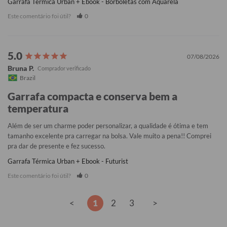
Garrafa Térmica Urban + Ebook - Borboletas com Aquarela
Este comentário foi útil?
0
07/08/2026
Bruna P.
Brazil
Garrafa compacta e conserva bem a
temperatura
Além de ser um charme poder personalizar, a qualidade é ótima e tem 
tamanho excelente pra carregar na bolsa. Vale muito a pena!! Comprei 
pra dar de presente e fez sucesso.
Garrafa Térmica Urban + Ebook - Futurist
Este comentário foi útil?
0
<
1
2
3
>