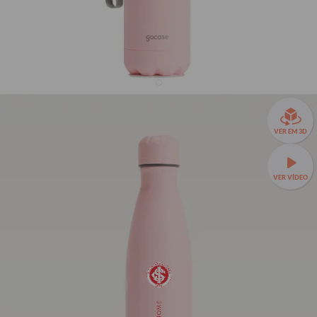
Garrafa Térmica Urban + Ebook - Internacional - SC
Escudo
VER EM 3D
R$159,90
3811
avaliações
R$99,90
38% OFF
3x de R$33,30 sem juros
VER VÍDEO
Garrafa Térmica Urban a partir de R$89,90!