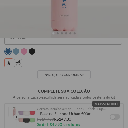
Seu Nome
R$119,90
R$119,90
R$119,90
R$119,90
NÃO QUERO CUSTOMIZAR
COMPLETE SUA COLEÇÃO
A personalização escolhida será aplicada a todos os itens do kit
MAIS VENDIDO
Garrafa Térmica Urban + Ebook - Stitch - Super Fofo
+ Base de Silicone Urban 500ml
+
R$199,80
R$149,80
3x de R$49,93 sem juros