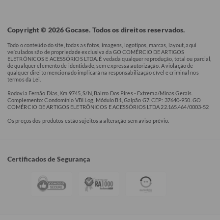
Copyright © 2026 Gocase. Todos os direitos reservados.
Todo o conteúdo do site, todas as fotos, imagens, logotipos, marcas, layout, aqui
veículados são de propriedade exclusiva da GO COMÉRCIO DE ARTIGOS
ELETRÔNICOS E ACESSÓRIOS LTDA. É vedada qualquer reprodução, total ou parcial,
de qualquer elemento de identidade, sem expressa autorização. A violação de
qualquer direito mencionado implicará na responsabilização cível e criminal nos
termos da Lei.
Rodovia Fernão Dias, Km 9745, S/N, Bairro Dos Pires - Extrema/Minas Gerais.
Complemento: Condomínio VBI Log, Módulo B1, Galpão G7. CEP: 37640-950. GO
COMÉRCIO DE ARTIGOS ELETRÔNICOS E ACESSÓRIOS LTDA 22.165.464/0003-52
Os preços dos produtos estão sujeitos a alteração sem aviso prévio.
Certificados de Segurança