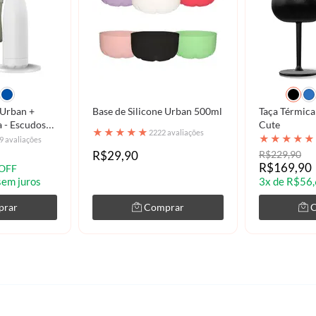
 Urban +
Base de Silicone Urban 500ml
Taça Térmica Dr
a - Escudos
Cute
★
★
★
★
★
2222 avaliações
★
★
★
★
★
9 avaliações
R$29,90
R$229,90
R$169,90
OFF
sem juros
3x de R$56,
prar
Comprar