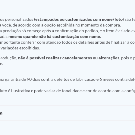
os personalizados (
estampados ou customizados com nome/foto
) são f
a você, de acordo com a opção escolhida no momento da compra.
ue a produção só começa após a confirmação do pedido, e o item é criado
nada,
mesmo quando não há customização com nome
.
r importante conferir com atenção todos os detalhes antes de finalizar a 
variações escolhidas.
 produção,
não é possível realizar cancelamentos ou alterações
, pois o
e.
a garantia de 90 dias contra defeitos de fabricação e 6 meses contra def
to é ilustrativa e pode variar de tonalidade e cor de acordo com a conf
em