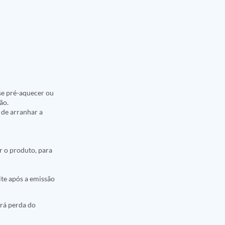
se pré-aquecer ou
ão.
 de arranhar a
r o produto, para
ite após a emissão
erá perda do