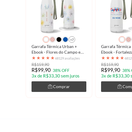
+7
Garrafa Térmica Urban +
Garrafa Térmica
Ebook - Flores do Campo em
Ebook - Fortalez
Aquarela
Retrô
★
★
★
★
★
★
★
★
★
★
68129 avaliações
6812
R$159,90
R$159,90
R$99,90
R$99,90
38% OFF
38% 
3x de R$33,30 sem juros
3x de R$33,30 
Comprar
Com