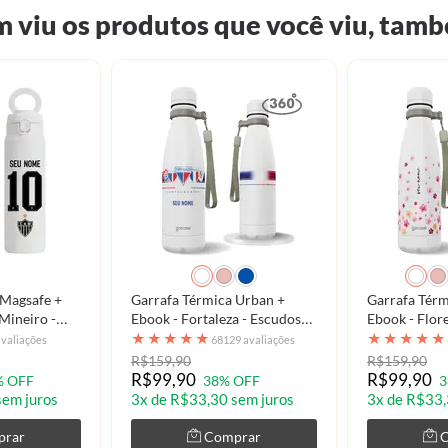
 viu os produtos que você viu, tamb
 Magsafe +
Garrafa Térmica Urban +
Garrafa Térm
 Mineiro -
Ebook - Fortaleza - Escudos
Ebook - Flor
6
Retrô 360º
★
★
★
★
★
★
★
★
★
★
avaliações
68129 avaliações
R$159,90
R$159,90
R$99,90
R$99,90
% OFF
38% OFF
3
sem juros
3x de R$33,30 sem juros
3x de R$33,
prar
Comprar