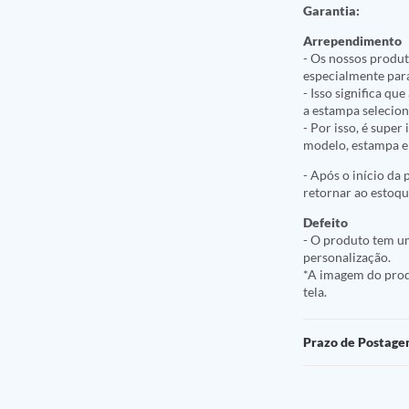
Garantia:
Arrependimento
- Os nossos produt
especialmente par
- Isso significa q
a estampa selecio
- Por isso, é supe
modelo, estampa e 
- Após o início da
retornar ao estoqu
Defeito
- O produto tem um
personalização.
*A imagem do produ
tela.
Prazo de Postag