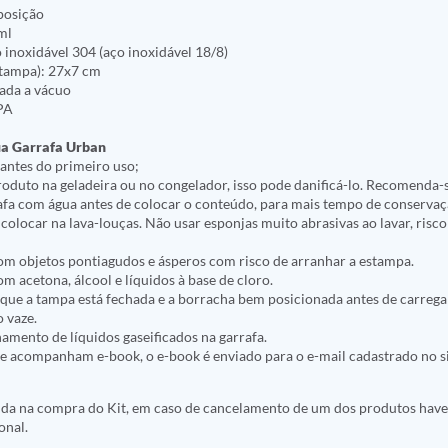
posição
ml
inoxidável 304 (aço inoxidável 18/8)
tampa): 27x7 cm
lada a vácuo
BPA
ua Garrafa Urban
 antes do primeiro uso;
roduto na geladeira ou no congelador, isso pode danificá-lo. Recomenda-
rafa com água antes de colocar o conteúdo, para mais tempo de conservaç
 colocar na lava-louças. Não usar esponjas muito abrasivas ao lavar, risco
com objetos pontiagudos e ásperos com risco de arranhar a estampa.
om acetona, álcool e líquidos à base de cloro.
e que a tampa está fechada e a borracha bem posicionada antes de carrega
o vaze.
namento de líquidos gaseificados na garrafa.
ue acompanham e-book, o e-book é enviado para o e-mail cadastrado no s
álida na compra do Kit, em caso de cancelamento de um dos produtos hav
onal.