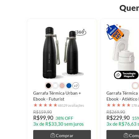
Quem
+7
Garrafa Térmica Urban +
Garrafa Térmica
Ebook - Futurist
Ebook - Atlético
Uniforme 2 202
★
★
★
★
★
★
★
★
★
★
68129 avaliações
178 
Personalizado
R$159,90
R$269,90
R$99,90
R$229,90
38% OFF
15
3x de R$33,30 sem juros
3x de R$76,63 
Comprar
Com