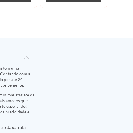
ban tem uma
. Contando com a
a por até 24
e conveniente.
inimalistas até os
mais amados que
a te esperando!
sca praticidade e
ro da garrafa.