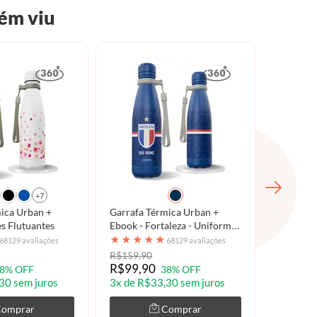
ém viu
+7
ica Urban +
Garrafa Térmica Urban +
Garrafa 
es Flutuantes
Ebook - Fortaleza - Uniforme
Ebook - 
3 2025
1 2025
★
★
★
★
★
★
★
★
68129 avaliações
68129 avaliações
R$159,90
R$159,9
R$99,90
R$99,9
8% OFF
38% OFF
30 sem juros
3x de R$33,30 sem juros
3x de R$
Comprar
Comprar