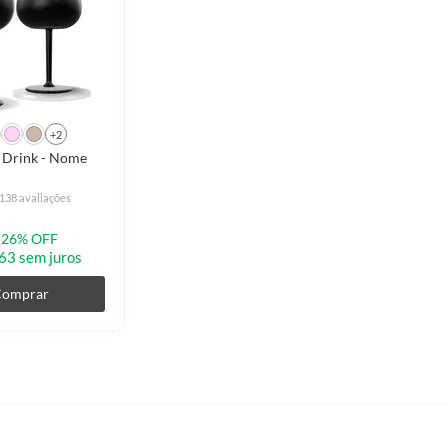
+2
ink - Nome
138 avaliações
26% OFF
63 sem juros
Comprar