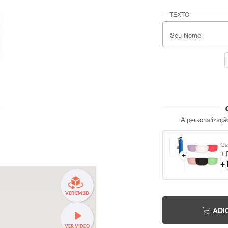
A personalização
+ 
+
+
VER EM 3D
ADI
VER VÍDEO