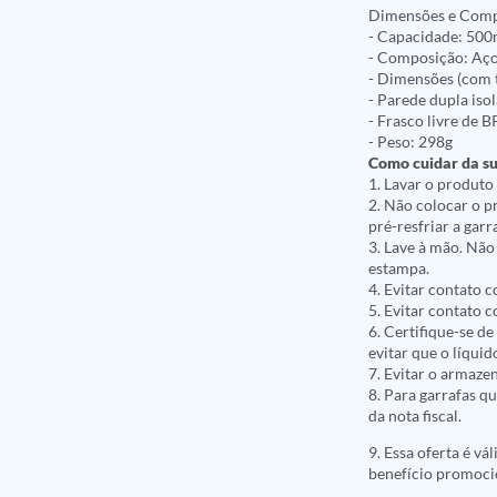
Dimensões e Com
- Capacidade: 500
- Composição: Aço 
- Dimensões (com 
- Parede dupla iso
- Frasco livre de 
- Peso: 298g
Como cuidar da s
1. Lavar o produto
2. Não colocar o p
pré-resfriar a gar
3. Lave à mão. Não
estampa.
4. Evitar contato 
5. Evitar contato c
6. Certifique-se d
evitar que o líquid
7. Evitar o armaze
8. Para garrafas q
da nota fiscal.
9. Essa oferta é v
benefício promoci