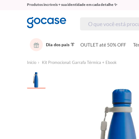
Produtos incríveis + sua identidade em cada detalhe ✨
Dia dos pais 👔
OUTLET até 50% OFF
Té
Início
Kit Promocional: Garrafa Térmica + Ebook