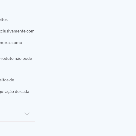
eitos
 exclusivamente com
compra, como
 produto não pode
eitos de
iguração de cada