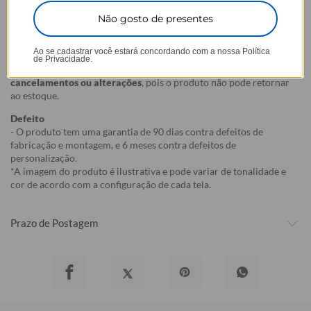
selecionada,
mesmo quando não há customização com nome
.
Não gosto de presentes
- Por isso, é super importante conferir com atenção todos os
detalhes antes de finalizar a compra, como modelo, estampa e
variações escolhidas.
Ao se cadastrar você estará concordando com a nossa
Política
de Privacidade.
- Após o início da produção,
não é possível realizar
cancelamentos ou alterações
, pois o produto não pode retornar
ao estoque.
Defeito
- O produto tem uma garantia de 90 dias contra defeitos de
fabricação e montagem, e 6 meses contra defeitos de
personalização.
*A imagem do produto é ilustrativa e pode variar de tonalidade e
cor de acordo com a configuração de cada tela.
Prazo de Postagem