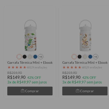
+6
+6
Garrafa Térmica Mini + Ebook - Toy Story - Stickers
Garrafa Térmica Mini + Ebook 
★
★
★
★
★
★
★
★
★
★
68129 avaliações
68129 avaliações
R$259,90
R$259,90
R$149,90
R$149,90
42% OFF
42% OFF
3x de R$49,97 sem juros
3x de R$49,97 sem juros
Comprar
Comprar