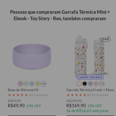
Pessoas que compraram Garrafa Térmica Mini +
Ebook - Toy Story - Rex, também compraram
GANHE UMA BASE
+16
+11
Base de Silicone Fit
Garrafa Térmica Fresh + Ebook
★
★
★
★
★
★
★
★
★
★
2222 avaliações
68129 avaliações
R$69,90
R$239,90
R$49,90
R$169,90
29% OFF
29% OFF
3x de R$56,63 sem juros