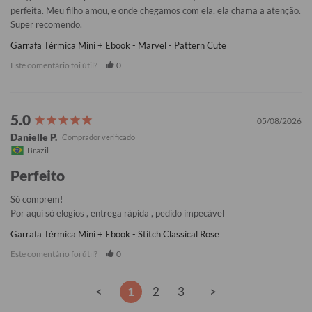
perfeita. Meu filho amou, e onde chegamos com ela, ela chama a atenção. 
Super recomendo.
Garrafa Térmica Mini + Ebook - Marvel - Pattern Cute
Este comentário foi útil?
0
05/08/2026
Danielle P.
Brazil
Perfeito
Só comprem!

Por aqui só elogios , entrega rápida , pedido impecável
Garrafa Térmica Mini + Ebook - Stitch Classical Rose
Este comentário foi útil?
0
<
1
2
3
>