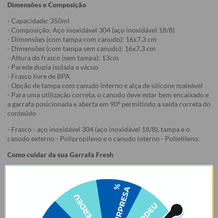
Dimensões e Composição
- Capacidade: 350ml
- Composição: Aço inoxidável 304 (aço inoxidável 18/8)
- Dimensões (com tampa com canudo): 16x7,3 cm
- Dimensões (com tampa sem canudo): 16x7,3 cm
- Altura do frasco (sem tampa): 13cm
- Parede dupla isolada a vácuo
- Frasco livre de BPA
- Opção de tampa com canudo interno e alça de silicone maleável
- Para uma utilização correta, o canudo deve estar bem encaixado e
a garrafa posicionada e aberta em 90º permitindo a saída correta do
conteúdo
- Frasco - aço inoxidável 304 (aço inoxidável 18/8), tampa e o
canudo externo - Polipropileno e o canudo interno - Polietileno.
Como cuidar da sua Garrafa Fresh
1. Lavar o produto antes do primeiro uso;
2. Não colocar o produto na geladeira ou no congelador, isso pode
danificá-lo. Recomenda-se pré-aquecer ou pré-resfriar a garrafa
com água antes de colocar o conteúdo, para mais tempo de
conservação.
3. Lave à mão. Não colocar na lava-louças. Não usar esponjas muito