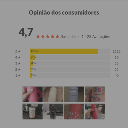
Opinião dos consumidores
4,7
Baseado em 1.423 Avaliações
85%
5 ★
1212
6%
4 ★
80
4%
3 ★
56
2%
2 ★
35
3%
1 ★
40