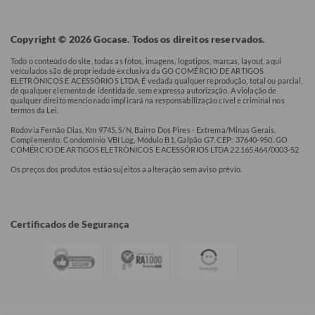
Copyright © 2026 Gocase. Todos os direitos reservados.
Todo o conteúdo do site, todas as fotos, imagens, logotipos, marcas, layout, aqui
veículados são de propriedade exclusiva da GO COMÉRCIO DE ARTIGOS
ELETRÔNICOS E ACESSÓRIOS LTDA. É vedada qualquer reprodução, total ou parcial,
de qualquer elemento de identidade, sem expressa autorização. A violação de
qualquer direito mencionado implicará na responsabilização cível e criminal nos
termos da Lei.
Rodovia Fernão Dias, Km 9745, S/N, Bairro Dos Pires - Extrema/Minas Gerais.
Complemento: Condomínio VBI Log, Módulo B1, Galpão G7. CEP: 37640-950. GO
COMÉRCIO DE ARTIGOS ELETRÔNICOS E ACESSÓRIOS LTDA 22.165.464/0003-52
Os preços dos produtos estão sujeitos a alteração sem aviso prévio.
Certificados de Segurança