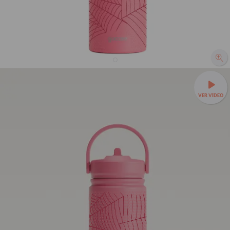
Garrafa Térmica Mini + Ebook - Teia do Homem-
Aranha Melancia
VER VÍDEO
R$259,90
1420
avaliações
R$149,90
42% OFF
3x de R$49,97 sem juros
Leve sua bebida para todo lugar —
Garrafa Térmica Mini a
partir de R$99,90!
❄️Até 24h gelada e cabe em qualquer
bolsa.
350ml - Tampa com canudo
TAMANHOS:
350ml - Tampa com canudo
350ml - Tampa sem canudo