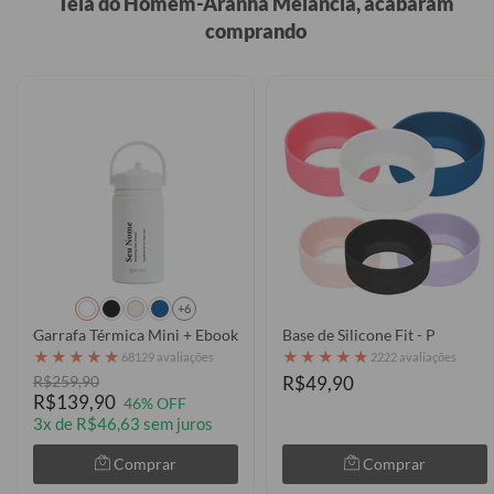
Teia do Homem-Aranha Melancia, acabaram
comprando
+6
Garrafa Térmica Mini + Ebook - Significado do Seu Nome Vertical
Base de Silicone Fit - P
★
★
★
★
★
★
★
★
★
★
68129 avaliações
2222 avaliações
R$259,90
R$49,90
R$139,90
46% OFF
3x de R$46,63 sem juros
Comprar
Comprar