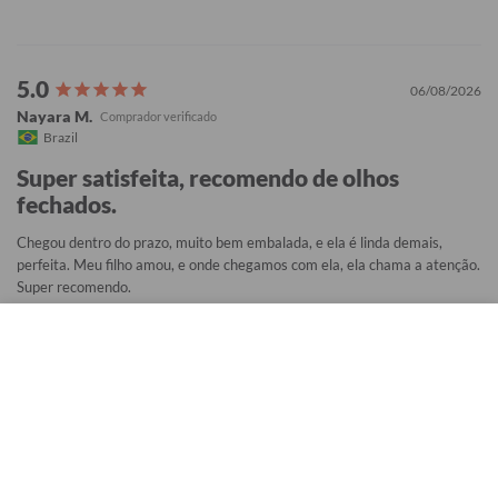
06/08/2026
Nayara M.
Brazil
Super satisfeita, recomendo de olhos
fechados.
Chegou dentro do prazo, muito bem embalada, e ela é linda demais, 
perfeita. Meu filho amou, e onde chegamos com ela, ela chama a atenção. 
Super recomendo.
Garrafa Térmica Mini + Ebook - Marvel - Pattern Cute
Configurações de Cookies
Este comentário foi útil?
0
Utilizamos cookies para fornecer a você a melhor experiência possível. Eles
também nos permitem analisar o comportamento do usuário para melhorar
constantemente o site para você. Saiba mais em nossa
Política de Privacidade
.
05/08/2026
Continuar e Fechar
Danielle P.
Brazil