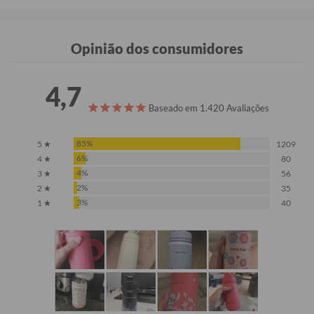
Opinião dos consumidores
4,7
Baseado em 1.420 Avaliações
85%
5 ★
1209
6%
4 ★
80
4%
3 ★
56
2%
2 ★
35
3%
1 ★
40