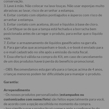
conservação.
3. Lave à mão. Não colocar na lava-louças. Não usar esponjas muito
abrasivas ao lavar, risco de arranhar a estampa.
4. Evitar contato com objetos pontiagudos e ásperos com risco de
arranhar a estampa.
5. Evitar contato com acetona, álcool e líquidos à base de cloro.
6. Certifique-se de que a tampa está fechada e a borracha bem
posicionada antes de carregar o produto, para evitar que o líquido
vaze.
7. Evitar o armazenamento de líquidos gaseificados na garrafa.
8. Para garrafas que acompanham e-book, o e-book é enviado para
o e-mail cadastrado no site após a emissão da nota fiscal.
9. Essa oferta é válida na compra do Kit, em caso de cancelamento
de um dos produtos haverá perda do benefício promocional.
- OBS: Recomendamos esta garrafa para crianças acima de 4 anos,
crianças menores podem ter dificuldade para manejar o produto.
Garantia:
Arrependimento
- Os nossos produtos personalizados (
estampados ou
customizados com nome/foto
) são feitos especialmente para você,
de acordo com a opção escolhida no momento da compra.
- Isso significa que a produção só começa após a confirmação do