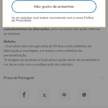
selecionada,
mesmo quando não há customização com nome
.
Não gosto de presentes
- Por isso, é super importante conferir com atenção todos os
detalhes antes de finalizar a compra, como modelo, estampa e
variações escolhidas.
Ao se cadastrar você estará concordando com a nossa
Política
de Privacidade.
- Após o início da produção,
não é possível realizar
cancelamentos ou alterações
, pois o produto não pode retornar
ao estoque.
Defeito
- O produto tem uma garantia de 90 dias contra defeitos de
fabricação e montagem, e 6 meses contra defeitos de
personalização.
*A imagem do produto é ilustrativa e pode variar de tonalidade e
cor de acordo com a configuração de cada tela.
Prazo de Postagem