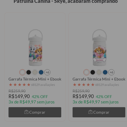
Patrulha Canina - Skye, acabaram comprando
+6
+6
Garrafa Térmica Mini + Ebook - Patrulha Canina - Skye e Everest -
Garrafa Térmica Mini + Ebook -
★
★
★
★
★
★
★
★
★
★
68129 avaliações
68129 avaliações
R$259,90
R$259,90
R$149,90
R$149,90
42% OFF
42% OFF
3x de R$49,97 sem juros
3x de R$49,97 sem juros
Comprar
Comprar