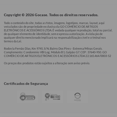
Copyright © 2026 Gocase. Todos os direitos reservados.
Todo o conteúdo do site, todas as fotos, imagens, logotipos, marcas, layout, aqui
veículados são de propriedade exclusiva da GO COMÉRCIO DE ARTIGOS
ELETRÔNICOS E ACESSÓRIOS LTDA. É vedada qualquer reprodução, total ou parcial,
de qualquer elemento de identidade, sem expressa autorização. A violação de
qualquer direito mencionado implicará na responsabilização cível e criminal nos
termos da Lei.
Rodovia Fernão Dias, Km 9745, S/N, Bairro Dos Pires - Extrema/Minas Gerais.
Complemento: Condomínio VBI Log, Módulo B1, Galpão G7. CEP: 37640-950. GO
COMÉRCIO DE ARTIGOS ELETRÔNICOS E ACESSÓRIOS LTDA 22.165.464/0003-52
Os preços dos produtos estão sujeitos a alteração sem aviso prévio.
Certificados de Segurança