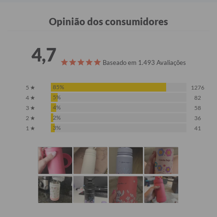
Opinião dos consumidores
4,7
Baseado em 1.493 Avaliações
85%
5 ★
1276
5%
4 ★
82
4%
3 ★
58
2%
2 ★
36
3%
1 ★
41