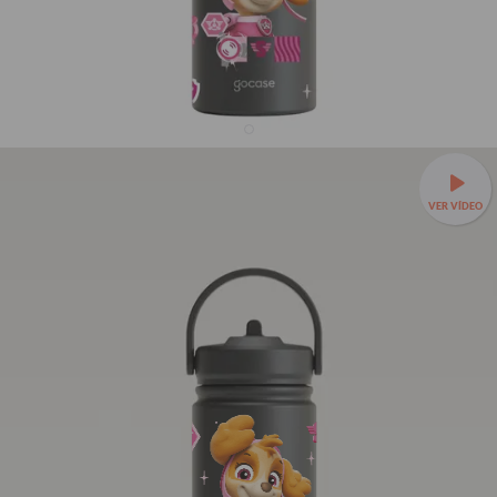
Garrafa Térmica Mini + Ebook - Patrulha Canina -
Skye
VER VÍDEO
R$239,90
1493
avaliações
R$129,90
46% OFF
3x de R$43,30 sem juros
Leve sua bebida para todo lugar —
Garrafa Térmica Mini a
partir de R$99,90!
❄️Até 24h gelada e cabe em qualquer
bolsa.
350ml - Tampa com canudo
TAMANHOS:
350ml - Tampa sem canudo
350ml - Tampa com canudo