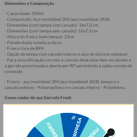
Dimensões e Composição
- Capacidade: 350ml
- Composição: Aço inoxidável 304 (aço inoxidável 18/8)
- Dimensões (com tampa com canudo): 16x7,3 cm
- Dimensões (com tampa sem canudo): 16x7,3 cm
- Altura do frasco (sem tampa): 13cm
- Parede dupla isolada a vácuo
- Frasco livre de BPA
- Opção de tampa com canudo interno e alça de silicone maleável
- Para uma utilização correta, o canudo deve estar bem encaixado e
a garrafa posicionada e aberta em 90º permitindo a saída correta do
conteúdo
- Frasco - aço inoxidável 304 (aço inoxidável 18/8), tampa e o
canudo externo - Polipropileno e o canudo interno - Polietileno.
Como cuidar da sua Garrafa Fresh
1. Lavar o produto antes do primeiro uso;
2. Não colocar o produto na geladeira ou no congelador, isso pode
danificá-lo. Recomenda-se pré-aquecer ou pré-resfriar a garrafa
com água antes de colocar o conteúdo, para mais tempo de
conservação.
3. Lave à mão. Não colocar na lava-louças. Não usar esponjas muito