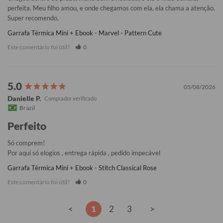
perfeita. Meu filho amou, e onde chegamos com ela, ela chama a atenção. 
Super recomendo.
Garrafa Térmica Mini + Ebook - Marvel - Pattern Cute
Este comentário foi útil?
0
05/08/2026
Danielle P.
Brazil
Perfeito
Só comprem!

Por aqui só elogios , entrega rápida , pedido impecável
Garrafa Térmica Mini + Ebook - Stitch Classical Rose
Este comentário foi útil?
0
<
1
2
3
>