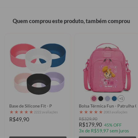
Quem comprou este produto, também comprou
+1
Base de Silicone Fit - P
Bolsa Térmica Fun - Patrulha C
★
★
★
★
★
★
★
★
★
★
2222 avaliações
2083 avaliações
R$49,90
R$329,90
R$179,90
45% OFF
3x de R$59,97 sem juros