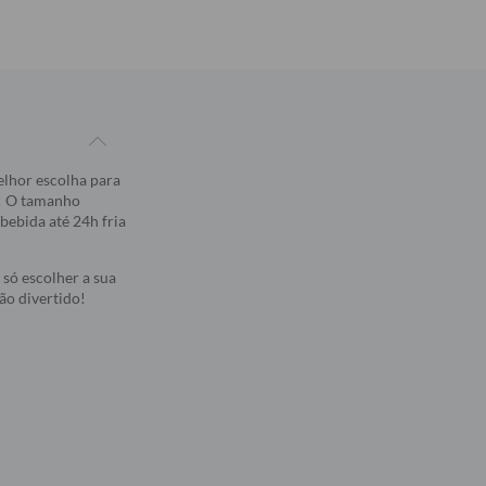
lhor escolha para
r! O tamanho
bebida até 24h fria
só escolher a sua
ão divertido!