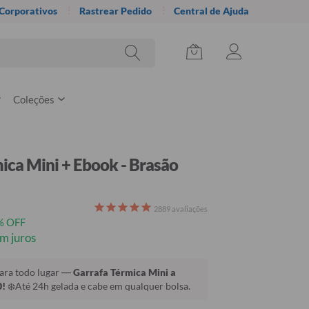
 Corporativos
Rastrear Pedido
Central de Ajuda
Coleções
ica Mini + Ebook - Brasão
2889
avaliações
% OFF
m juros
para todo lugar —
Garrafa Térmica Mini a
0!
❄️Até 24h gelada e cabe em qualquer bolsa.