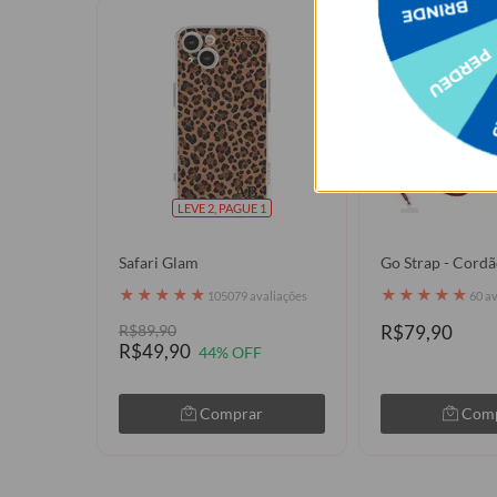
LEVE 2, PAGUE 1
Safari Glam
Go Strap - Cordã
★
★
★
★
★
★
★
★
★
★
105079 avaliações
60 a
R$89,90
R$79,90
R$49,90
44% OFF
Comprar
Com