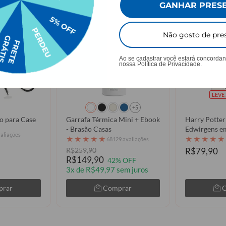
GANHAR PRES
Não gosto de pre
Ao se cadastrar você estará concorda
nossa
Política de Privacidade.
LEVE 
+5
o para Case
Garrafa Térmica Mini + Ebook
Harry Potter
- Brasão Casas
Edwirgens e
valiações
★
★
★
★
★
★
★
★
★
★
68129 avaliações
R$259,90
R$79,90
R$149,90
42% OFF
3x de R$49,97 sem juros
prar
Comprar