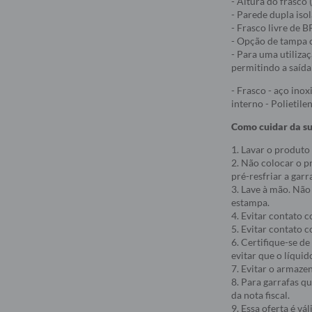
- Altura do frasco
- Parede dupla iso
- Frasco livre de 
- Opção de tampa c
- Para uma utiliza
permitindo a saíd
- Frasco - aço ino
interno - Polietile
Como cuidar da su
1. Lavar o produto
2. Não colocar o p
pré-resfriar a gar
3. Lave à mão. Não
estampa.
4. Evitar contato 
5. Evitar contato c
6. Certifique-se d
evitar que o líquid
7. Evitar o armaze
8. Para garrafas q
da nota fiscal.
9. Essa oferta é v