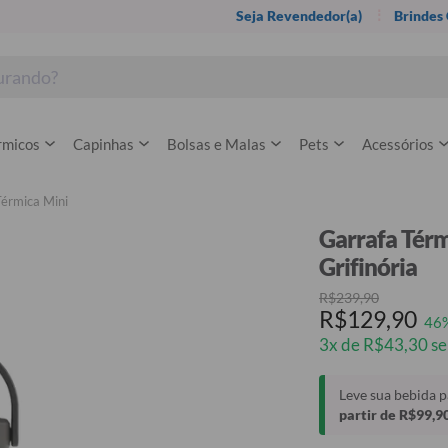
Seja Revendedor(a)
Brindes
rmicos
Capinhas
Bolsas e Malas
Pets
Acessórios
Térmica Mini
Garrafa Térm
Grifinória
R$239,90
R$129,90
46
3x de R$43,30 se
Leve sua bebida 
partir de R$99,9