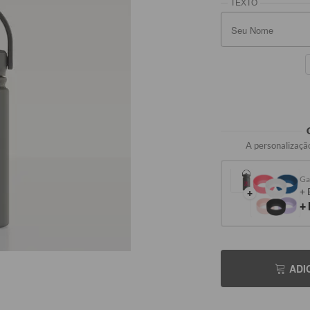
A personalização
Ga
+ 
+
+
ADI