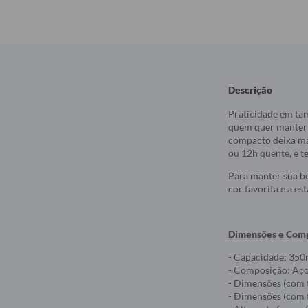
Descrição
Praticidade em ta
quem quer manter a
compacto deixa mai
ou 12h quente, e t
Para manter sua be
cor favorita e a e
Dimensões e Com
- Capacidade: 350
- Composição: Aço 
- Dimensões (com 
- Dimensões (com 