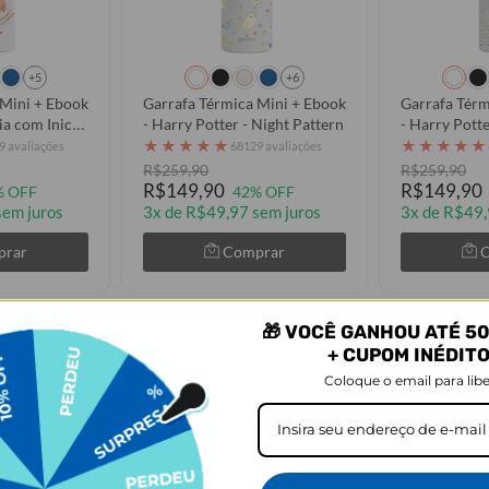
+5
+6
 Mini + Ebook
Garrafa Térmica Mini + Ebook
Garrafa Térm
ia com Inicial
- Harry Potter - Night Pattern
- Harry Potte
Mandrágora
★
★
★
★
★
★
★
★
★
★
9 avaliações
68129 avaliações
R$259,90
R$259,90
R$149,90
R$149,90
% OFF
42% OFF
sem juros
3x de R$49,97 sem juros
3x de R$49,
prar
Comprar
🎁 VOCÊ GANHOU ATÉ 50
+ CUPOM INÉDIT
Coloque o email para libe
 Térmica Mini + Ebook - Brasão Gri