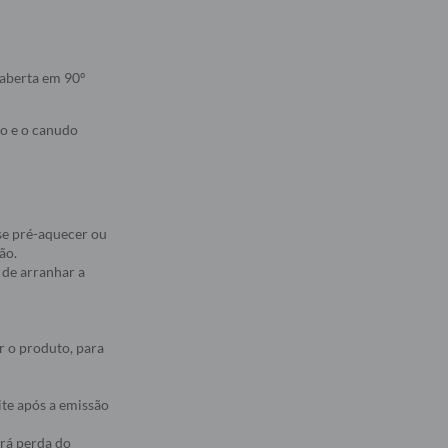
 aberta em 90º
no e o canudo
se pré-aquecer ou
ão.
 de arranhar a
r o produto, para
ite após a emissão
erá perda do