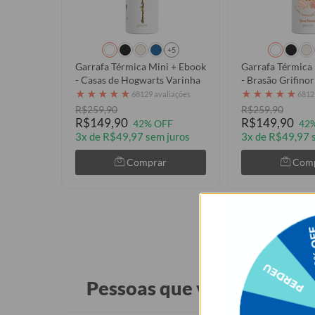
+5
Garrafa Térmica Mini + Ebook
Garrafa Térmica
- Casas de Hogwarts Varinha
- Brasão Grifinor
e Nome
★
★
★
★
★
★
★
★
★
★
68129 avaliações
6812
R$259,90
R$259,90
R$149,90
R$149,90
42% OFF
42
3x de R$49,97 sem juros
3x de R$49,97 
Comprar
Com
Pessoas que viram Garrafa