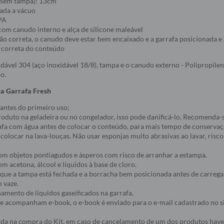
 (sem tampa): 13cm
lada a vácuo
BPA
om canudo interno e alça de silicone maleável
ção correta, o canudo deve estar bem encaixado e a garrafa posicionada e
a correta do conteúdo
xidável 304 (aço inoxidável 18/8), tampa e o canudo externo - Polipropile
no.
a Garrafa Fresh
 antes do primeiro uso;
roduto na geladeira ou no congelador, isso pode danificá-lo. Recomenda-
rafa com água antes de colocar o conteúdo, para mais tempo de conservaç
 colocar na lava-louças. Não usar esponjas muito abrasivas ao lavar, risco
com objetos pontiagudos e ásperos com risco de arranhar a estampa.
om acetona, álcool e líquidos à base de cloro.
e que a tampa está fechada e a borracha bem posicionada antes de carrega
o vaze.
namento de líquidos gaseificados na garrafa.
ue acompanham e-book, o e-book é enviado para o e-mail cadastrado no s
álida na compra do Kit, em caso de cancelamento de um dos produtos hav