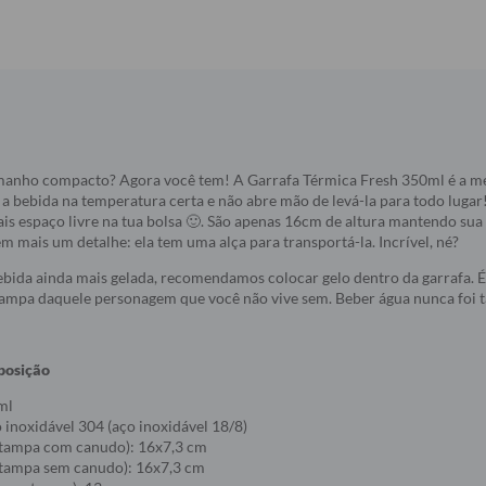
manho compacto? Agora você tem! A Garrafa Térmica Fresh 350ml é a me
 bebida na temperatura certa e não abre mão de levá-la para todo luga
s espaço livre na tua bolsa 🙂. São apenas 16cm de altura mantendo sua 
em mais um detalhe: ela tem uma alça para transportá-la. Incrível, né?
bida ainda mais gelada, recomendamos colocar gelo dentro da garrafa. É 
stampa daquele personagem que você não vive sem. Beber água nunca foi t
posição
ml
inoxidável 304 (aço inoxidável 18/8)
tampa com canudo): 16x7,3 cm
tampa sem canudo): 16x7,3 cm