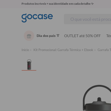
Produtos incríveis + sua identidade em cada detalhe ✨
Dia dos pais 👔
OUTLET até 50% OFF
Té
Início
Kit Promocional: Garrafa Térmica + Ebook
Garrafa 