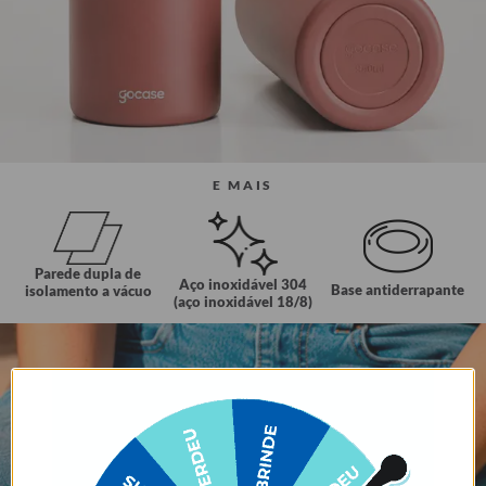
E MAIS
Parede dupla de
Aço inoxidável 304
Base antiderrapante
isolamento a vácuo
(aço inoxidável 18/8)