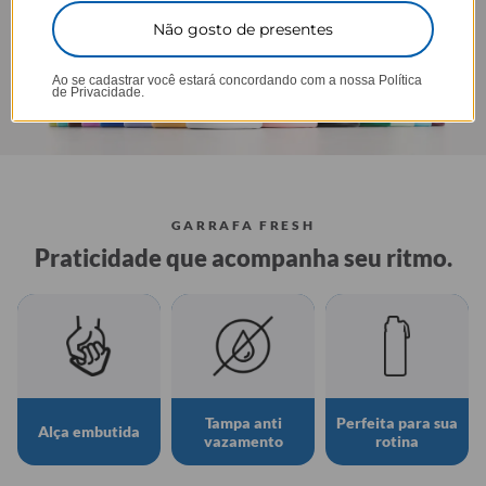
Não gosto de presentes
Ao se cadastrar você estará concordando com a nossa
Política
de Privacidade.
GARRAFA FRESH
Praticidade que acompanha seu ritmo.
Tampa anti
Perfeita para sua
Alça embutida
vazamento
rotina