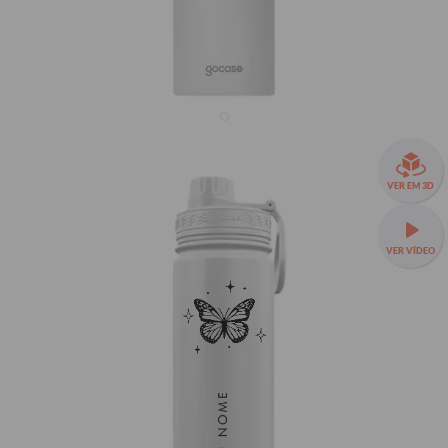
Garrafa Térmica Fresh - Minimal Bug
VER EM 3D
R$269,90
VER VÍDEO
Garrafas Squares com 40% OFF
Fresh 650mL
TAMANHOS:
Fresh 650mL
Fresh 950mL
Fresh 1200mL
SEU NOME