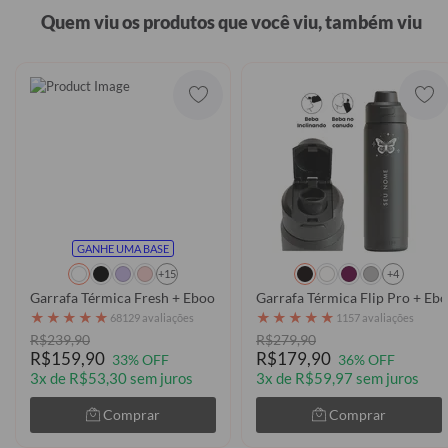
Quem viu os produtos que você viu, também viu
GANHE UMA BASE
+15
+4
Garrafa Térmica Fresh + Ebook - Minimal Bug - Pattern
Garrafa Térmica Flip Pro + Eb
★
★
★
★
★
★
★
★
★
★
68129 avaliações
1157 avaliações
R$239,90
R$279,90
R$159,90
R$179,90
33% OFF
36% OFF
3x de R$53,30 sem juros
3x de R$59,97 sem juros
Comprar
Comprar