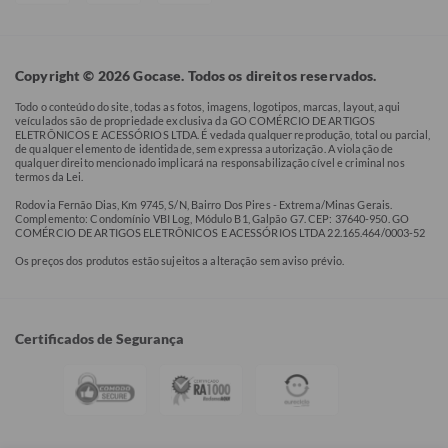
Copyright © 2026 Gocase. Todos os direitos reservados.
Todo o conteúdo do site, todas as fotos, imagens, logotipos, marcas, layout, aqui
veículados são de propriedade exclusiva da GO COMÉRCIO DE ARTIGOS
ELETRÔNICOS E ACESSÓRIOS LTDA. É vedada qualquer reprodução, total ou parcial,
de qualquer elemento de identidade, sem expressa autorização. A violação de
qualquer direito mencionado implicará na responsabilização cível e criminal nos
termos da Lei.
Rodovia Fernão Dias, Km 9745, S/N, Bairro Dos Pires - Extrema/Minas Gerais.
Complemento: Condomínio VBI Log, Módulo B1, Galpão G7. CEP: 37640-950. GO
COMÉRCIO DE ARTIGOS ELETRÔNICOS E ACESSÓRIOS LTDA 22.165.464/0003-52
Os preços dos produtos estão sujeitos a alteração sem aviso prévio.
Certificados de Segurança