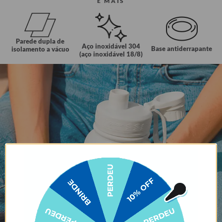
E MAIS
Parede dupla de
Aço inoxidável 304
Base antiderrapante
isolamento a vácuo
(aço inoxidável 18/8)