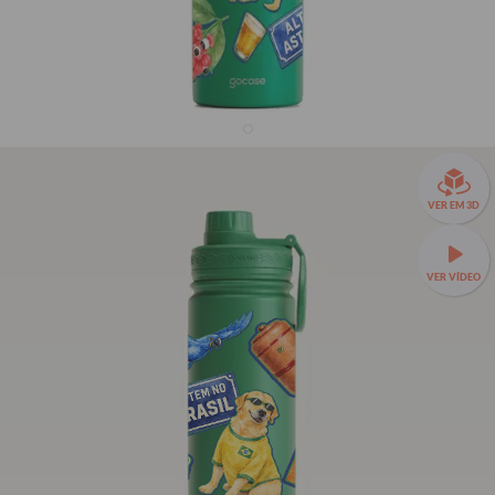
Garrafa Térmica Fresh + Ebook - Patrimônio do
VER EM 3D
Brasil
36% OFF
VER VÍDEO
R$139,90
R$219,90
Garrafa Térmica Fresh a partir de R$129,90!
🧊❄️ Até 24h de
conservação térmica e estampas exclusivas.
Seu Nome
Seu Nome
Fresh 650ml
TAMANHOS:
Fresh 650ml
Fresh 950ml