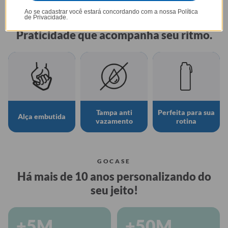
Ao se cadastrar você estará concordando com a nossa
Política
de Privacidade.
GARRAFA FRESH
Praticidade que acompanha seu ritmo.
Tampa anti
Perfeita para sua
Alça embutida
vazamento
rotina
GOCASE
Há mais de 10 anos personalizando do
seu jeito!
+5M
+50M