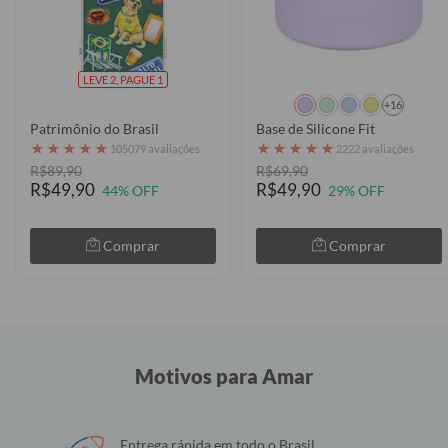
LEVE 2, PAGUE 1
+16
Patrimônio do Brasil
Base de Silicone Fit
★
★
★
★
★
★
★
★
★
★
105079 avaliações
2222 avaliações
R$89,90
R$69,90
R$49,90
R$49,90
44% OFF
29% OFF
Comprar
Comprar
Motivos para Amar
Entrega rápida em todo o Brasil.