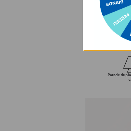
Parede dupla
v