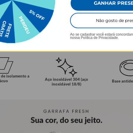
GANHAR PRES
Não gosto de pre
Ao se cadastrar você estará concorda
nossa
Política de Privacidade.
E MAIS
 de isolamento a
Aço inoxidável 304 (aço
ácuo
Base antid
inoxidável 18/8)