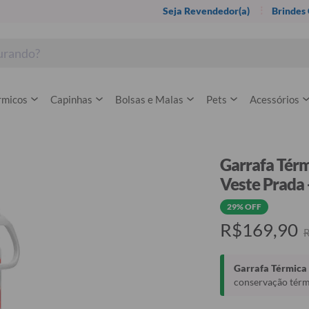
Seja Revendedor(a)
Brindes
rmicos
Capinhas
Bolsas e Malas
Pets
Acessórios
Garrafa Térm
Veste Prada 
29% OFF
R$169,90
Garrafa Térmica 
conservação térmi