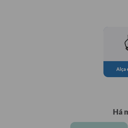
Alça 
Há m