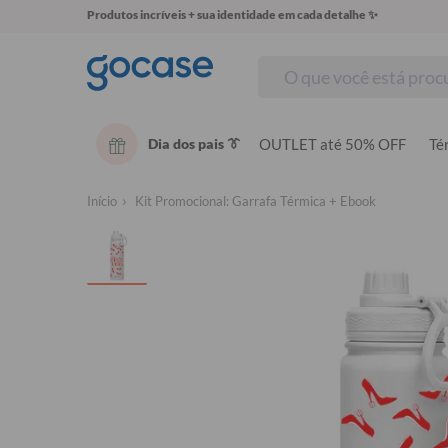
Produtos incríveis + sua identidade em cada detalhe ✨
Dia dos pais 👔
OUTLET até 50% OFF
Té
Início
Kit Promocional: Garrafa Térmica + Ebook