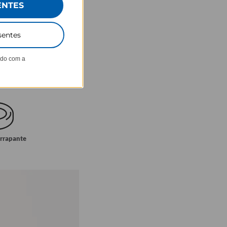
ENTES
sentes
ndo com a
errapante