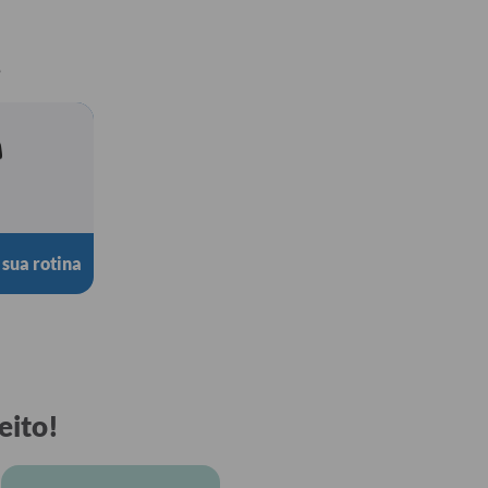
.
 sua rotina
eito!