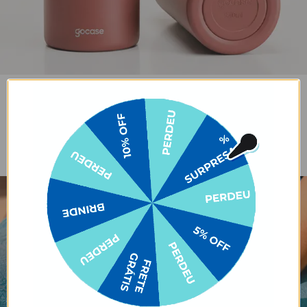
E MAIS
Parede dupla de
Aço inoxidável 304
Base antiderrapante
isolamento a vácuo
(aço inoxidável 18/8)