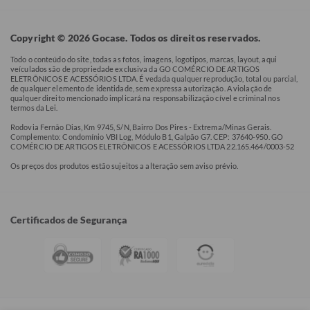
Copyright © 2026 Gocase. Todos os direitos reservados.
Todo o conteúdo do site, todas as fotos, imagens, logotipos, marcas, layout, aqui
veículados são de propriedade exclusiva da GO COMÉRCIO DE ARTIGOS
ELETRÔNICOS E ACESSÓRIOS LTDA. É vedada qualquer reprodução, total ou parcial,
de qualquer elemento de identidade, sem expressa autorização. A violação de
qualquer direito mencionado implicará na responsabilização cível e criminal nos
termos da Lei.
Rodovia Fernão Dias, Km 9745, S/N, Bairro Dos Pires - Extrema/Minas Gerais.
Complemento: Condomínio VBI Log, Módulo B1, Galpão G7. CEP: 37640-950. GO
COMÉRCIO DE ARTIGOS ELETRÔNICOS E ACESSÓRIOS LTDA 22.165.464/0003-52
Os preços dos produtos estão sujeitos a alteração sem aviso prévio.
Certificados de Segurança