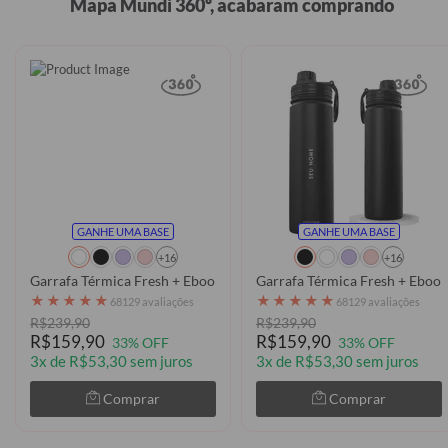
Mapa Mundi 360º, acabaram comprando
GANHE UMA BASE
GANHE UMA BASE
+16
+16
Garrafa Térmica Fresh + Ebook - Mapa Mundi Lines Manuscrita
Garrafa Térmica Fresh + Ebook 
★
★
★
★
★
★
★
★
★
★
68129 avaliações
68129 avaliações
R$239,90
R$239,90
R$159,90
R$159,90
33% OFF
33% OFF
3x de R$53,30 sem juros
3x de R$53,30 sem juros
Comprar
Comprar