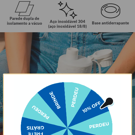
Parede dupla de
Aço inoxidável 304
Base antiderrapante
isolamento a vácuo
(aço inoxidável 18/8)