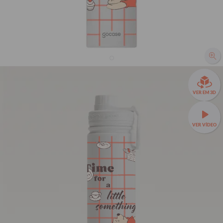
Garrafa Térmica Fresh + Ebook - Hora do Café
VER EM 3D
29% OFF
R$169,90
VER VÍDEO
R$239,90
Garrafa Térmica Fresh a partir de R$129,90!
🧊❄️ Até 24h de
conservação térmica e estampas exclusivas.
Fresh 650ml
TAMANHOS:
Fresh 650ml
Fresh 950ml