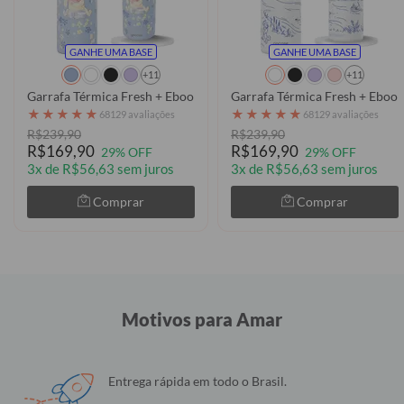
GANHE UMA BASE
GANHE UMA BASE
+11
+11
Garrafa Térmica Fresh + Ebook - Ursinho Pooh - Flower Frame
Garrafa Térmica Fresh + Ebook
★
★
★
★
★
★
★
★
★
★
68129 avaliações
68129 avaliações
R$239,90
R$239,90
R$169,90
R$169,90
29% OFF
29% OFF
3x de R$56,63 sem juros
3x de R$56,63 sem juros
Comprar
Comprar
Motivos para Amar
Entrega rápida em todo o Brasil.