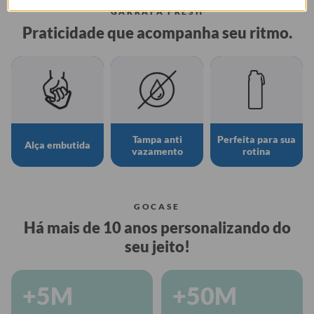
GARRAFA FRESH
Praticidade que acompanha seu ritmo.
Tampa anti
Perfeita para sua
Alça embutida
vazamento
rotina
GOCASE
Há mais de 10 anos personalizando do
seu jeito!
+5M
+50M