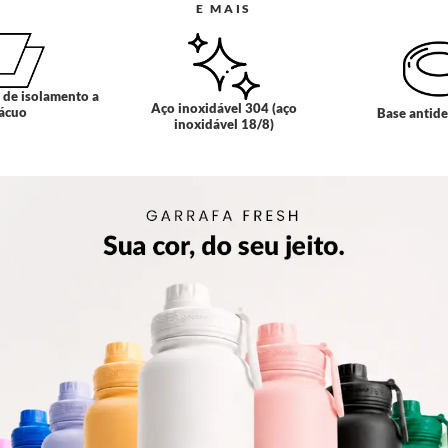
E MAIS
 de isolamento a
Aço inoxidável 304 (aço
ácuo
Base antid
inoxidável 18/8)