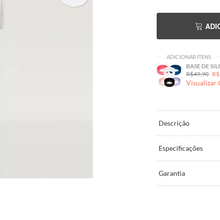
ADI
ADICIONAR ITENS
BASE DE SILI
R$49,90
R$
Visualizar
Descrição
Especificações
Garantia