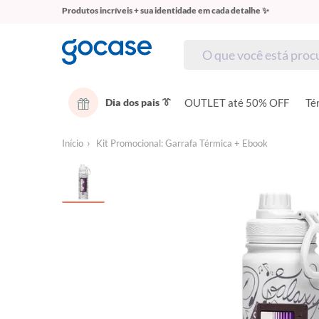
Produtos incríveis + sua identidade em cada detalhe ✨
Dia dos pais 👔
OUTLET até 50% OFF
Té
Início
Kit Promocional: Garrafa Térmica + Ebook