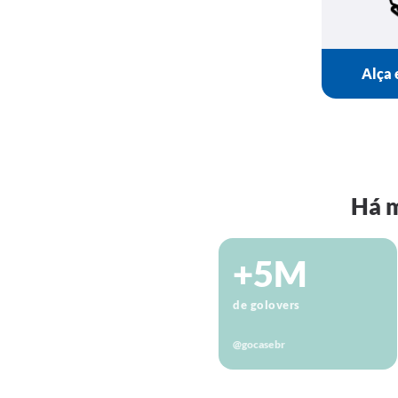
Alça 
Há m
+5M
de golovers
@gocasebr