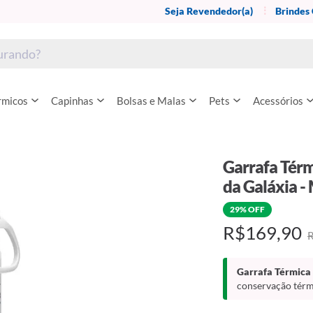
Seja Revendedor(a)
Brindes
rmicos
Capinhas
Bolsas e Malas
Pets
Acessórios
Garrafa Térm
da Galáxia -
29% OFF
R$169,90
Garrafa Térmica 
conservação térmi