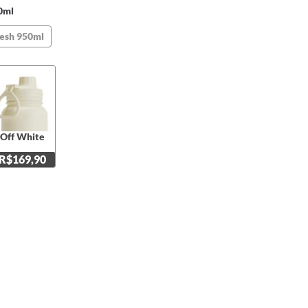
0ml
esh 950ml
Off White
R$169,90