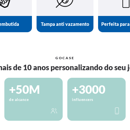
embutida
Tampa anti vazamento
Perfeita para
GOCASE
ais de 10 anos personalizando do seu j
+50M
+3000
de alcance
influencers