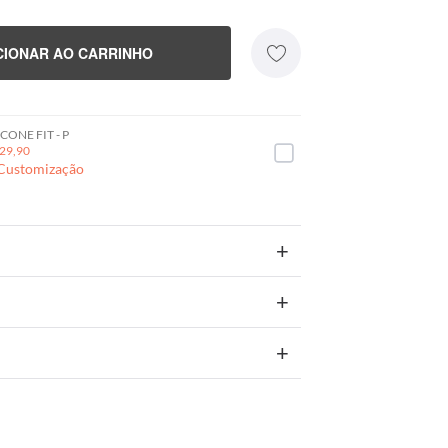
CIONAR AO CARRINHO
CONE FIT - P
29,90
 Customização
+
+
+