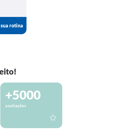
 sua rotina
eito!
+5000
avaliações