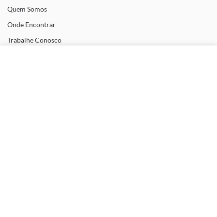
Quem Somos
Onde Encontrar
Trabalhe Conosco
Configurações de Cookies
Utilizamos cookies para fornecer a você a melhor experiência possível. Eles
Precisa de ajuda?
também nos permitem analisar o comportamento do usuário para melhorar
constantemente o site para você. Saiba mais em nossa
Política de Privacidade
.
Central de ajuda
Quero ser um Revendedor Oficial
Continuar e Fechar
Política de Privacidade
Termos de Uso
Métodos de Pagamento
Pix