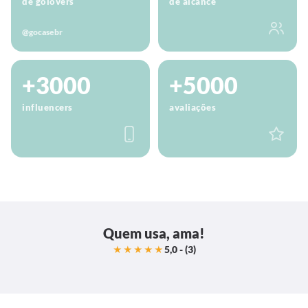
de golovers
de alcance
@gocasebr
+3000
+5000
influencers
avaliações
Quem usa, ama!
5,0 - (3)
★★★★★