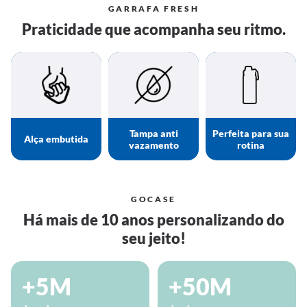
GARRAFA FRESH
Praticidade que acompanha seu ritmo.
Tampa anti
Perfeita para sua
Alça embutida
vazamento
rotina
GOCASE
Há mais de 10 anos personalizando do
seu jeito!
+5M
+50M