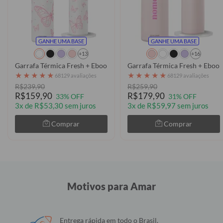
GANHE UMA BASE
GANHE UMA BASE
+13
+16
Garrafa Térmica Fresh + Ebook - Pink Butterflies
Garrafa Térmica Fresh + Eboo
★
★
★
★
★
★
★
★
★
★
68129 avaliações
68129 avaliações
R$239,90
R$259,90
R$159,90
R$179,90
33% OFF
31% OFF
3x de R$53,30 sem juros
3x de R$59,97 sem juros
Comprar
Comprar
Motivos para Amar
Entrega rápida em todo o Brasil.