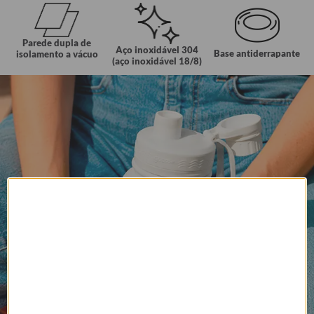
Parede dupla de
Aço inoxidável 304
Base antiderrapante
isolamento a vácuo
(aço inoxidável 18/8)