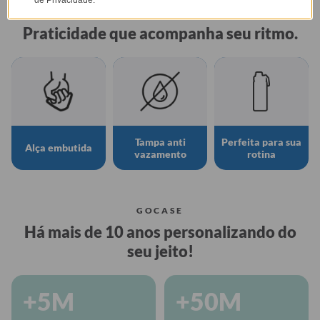
de Privacidade.
GARRAFA FRESH
Praticidade que acompanha seu ritmo.
Tampa anti
Perfeita para sua
Alça embutida
vazamento
rotina
GOCASE
Há mais de 10 anos personalizando do
seu jeito!
+5M
+50M