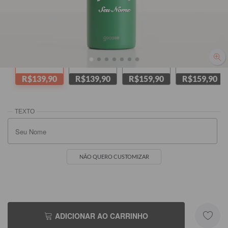
Seu Nome
Seu Nome
Verde
Amarela
Preta
Melancia
R$139,90
R$139,90
R$159,90
R$159,90
NÃO QUERO CUSTOMIZAR
ADICIONAR AO CARRINHO