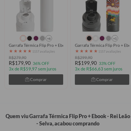
+6
+1
Garrafa Térmica Flip Pro + Ebook - Clear
★
★
★
★
★
★
★
★
★
★
1157 avaliações
1157 avaliações
R$279,90
R$299,90
R$179,90
R$199,90
36% OFF
33% OFF
3x de R$59,97 sem juros
3x de R$66,63 sem juros
Comprar
Comprar
Quem viu Garrafa Térmica Flip Pro + Ebook - Rei Leão
- Selva, acabou comprando