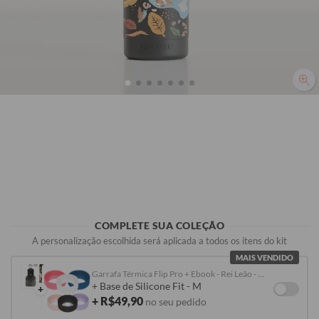
Preto
Roxo
Cinza
Rosa
R$199,90
R$199,90
R$199,90
R$199,90
COMPLETE SUA COLEÇÃO
A personalização escolhida será aplicada a todos os itens do kit
MAIS VENDIDO
Garrafa Térmica Flip Pro + Ebook - Rei Leão - Selva
+ Base de Silicone Fit - M
+
+ R$49,90
no seu pedido