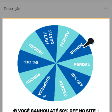
Descrição
Descubra a Garrafa Flip Pro: inovação, segurança e praticidade
em um só produto! ✨
O grande diferencial?
A tampa flip com sistema de botão
inteligente
, que abre automaticamente com um clique e conta com
trava de segurança
, garantindo que ela só abra quando você
quiser. Muito mais proteção no seu dia a dia! 🔒🚀
Além disso, a
tampa é à prova de vazamentos.
E tem mais: o
isolamento térmico eficiente
mantém a temperatura com gelo por
até
48 horas
, mas atenção —
não é indicada para líquidos quentes
.
❄️🚫🔥
Com um design minimalista, base reforçada e cores sofisticadas, a
Flip Pro une estilo, resistência e tecnologia
para te acompanhar
em todos os momentos.
Flip Pro: onde a tampa faz toda a diferença. 💧🖤
Informações relevantes:
Alça de mão
Não permitido bebidas quentes
🎁 VOCÊ GANHOU ATÉ 50% OFF NO SITE +
48 horas com gelo