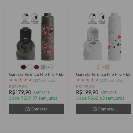
+4
Garrafa Térmica Flip Pro + Ebook - Tropicália
★
★
★
★
★
★
★
★
★
★
1157 avaliações
1157 avaliações
R$279,90
R$299,90
R$179,90
R$199,90
36% OFF
33% OFF
3x de R$59,97 sem juros
3x de R$66,63 sem juros
Comprar
Comprar