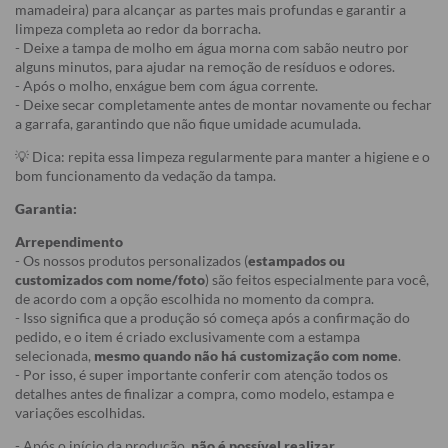
mamadeira) para alcançar as partes mais profundas e garantir a
limpeza completa ao redor da borracha.
- Deixe a tampa de molho em água morna com sabão neutro por
alguns minutos, para ajudar na remoção de resíduos e odores.
- Após o molho, enxágue bem com água corrente.
- Deixe secar completamente antes de montar novamente ou fechar
a garrafa, garantindo que não fique umidade acumulada.
💡 Dica: repita essa limpeza regularmente para manter a higiene e o
bom funcionamento da vedação da tampa.
Garantia:
Arrependimento
- Os nossos produtos personalizados (
estampados ou
customizados com nome/foto
) são feitos especialmente para você,
de acordo com a opção escolhida no momento da compra.
- Isso significa que a produção só começa após a confirmação do
pedido, e o item é criado exclusivamente com a estampa
selecionada,
mesmo quando não há customização com nome
.
- Por isso, é super importante conferir com atenção todos os
detalhes antes de finalizar a compra, como modelo, estampa e
variações escolhidas.
- Após o início da produção,
não é possível realizar