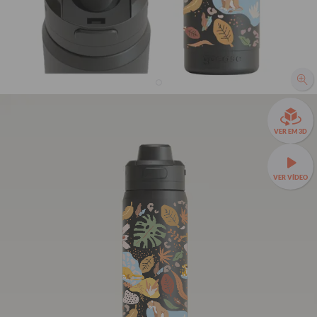
Garrafa Térmica Flip Pro + Ebook - Rei Leão - Selva
R$299,90
VER EM 3D
R$199,90
33% OFF
3x de R$66,63 sem juros
VER VÍDEO
💖 O equilíbrio perfeito entre estilo e funcionalidade —
Garrafa Térmica Flip Pro a partir de R$149,90!
🔒 Tampa com
trava de segurança e abertura com 1 clique.