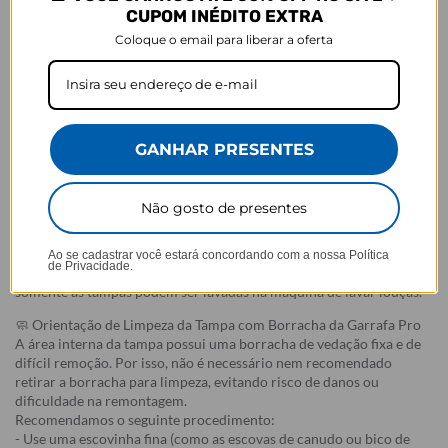
Tampa à prova de vazamentos e isolamento térmico
CUPOM INÉDITO EXTRA
Alça: PP
Coloque o email para liberar a oferta
Tampa e Canudo: PP
Parede dupla isolada a vácuo
Corpo e base em Aço inoxidável 304 (aço inoxidável 18/8)
Medidas:
GANHAR PRESENTES
Altura: 26,5cm (incluindo altura da tampa)
Diâmetro: 7cm aproximadamente
Litragem: 750ml
Não gosto de presentes
Instruções de lavagem / cuidado:
Ao se cadastrar você estará concordando com a nossa
Política
de Privacidade.
As garrafas devem ser lavadas à mão, evitando esponjas abrasivas e
somente as tampas podem ser lavadas na máquina de lavar louças.
🧼 Orientação de Limpeza da Tampa com Borracha da Garrafa Pro
A área interna da tampa possui uma borracha de vedação fixa e de
difícil remoção. Por isso, não é necessário nem recomendado
retirar a borracha para limpeza, evitando risco de danos ou
dificuldade na remontagem.
Recomendamos o seguinte procedimento:
- Use uma escovinha fina (como as escovas de canudo ou bico de