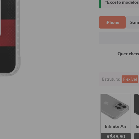
*Exceto modelos 
iPhone
Sam
Quer checa
Estrutura:
Flexível
Infinite Air
I
R$49,90