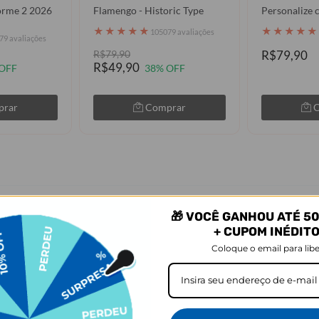
orme 2 2026
Flamengo - Historic Type
Personalize 
★
★
★
★
★
★
★
★
★
★
105079 avaliações
79 avaliações
R$79,90
R$79,90
R$49,90
OFF
38% OFF
prar
Comprar
🎁 VOCÊ GANHOU ATÉ 50
rodutos mais vistos em Capinha de C
+ CUPOM INÉDIT
Coloque o email para libe