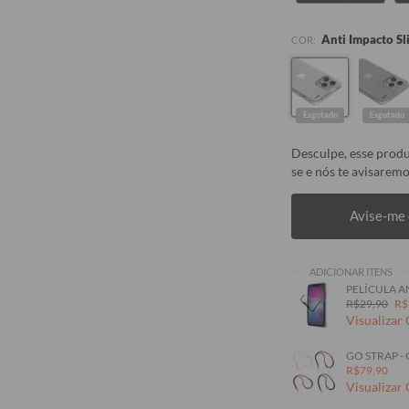
Anti Impacto Sl
COR:
Esgotado
Esgotado
Desculpe, esse produ
se e nós te avisaremo
Avise-me 
ADICIONAR ITENS
PELÍCULA A
R$29,90
R$
Visualizar
GO STRAP -
R$79,90
Visualizar