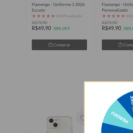
Flamengo - Uniforme 1 2026
Flamengo - Unif
Escudo
Personalizado
★
★
★
★
★
★
★
★
★
★
105079 avaliações
1050
R$79,90
R$79,90
R$49,90
R$49,90
38% OFF
38% 
Comprar
Com
Os p