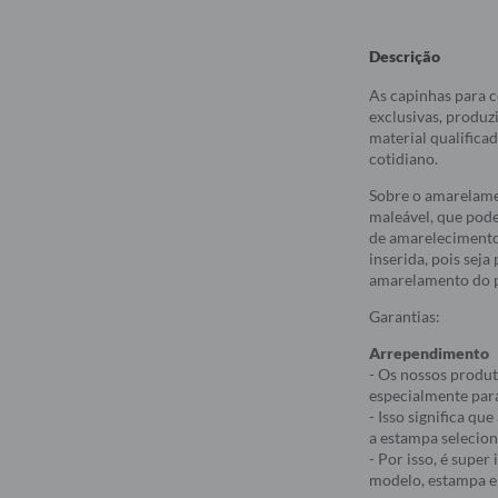
Descrição
As capinhas para c
exclusivas, produz
material qualifica
cotidiano.
Sobre o amarelame
maleável, que pod
de amarelecimento
inserida, pois sej
amarelamento do p
Garantias:
Arrependimento
- Os nossos produt
especialmente par
- Isso significa q
a estampa selecio
- Por isso, é supe
modelo, estampa e 