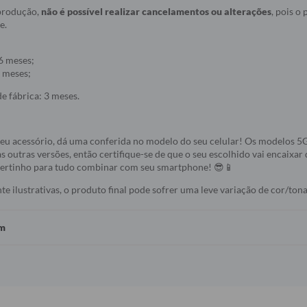
 produção,
não é possível realizar cancelamentos ou alterações
, pois o
e.
6 meses;
 meses;
e fábrica: 3 meses.
seu acessório, dá uma conferida no modelo do seu celular! Os modelos 
s outras versões, então certifique-se de que o seu escolhido vai encaixar 
 certinho para tudo combinar com seu smartphone! 😎📱
 ilustrativas, o produto final pode sofrer uma leve variação de cor/tona
em