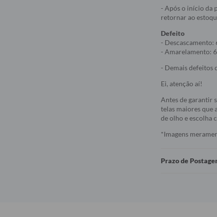
- Após o início da
retornar ao estoqu
Defeito
- Descascamento: 
- Amarelamento: 6
- Demais defeitos d
Ei, atenção aí!
Antes de garantir 
telas maiores que a
de olho e escolha
*Imagens meramente
Prazo de Postag