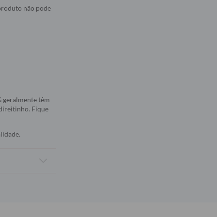
 produto não pode
5G geralmente têm
direitinho. Fique
lidade.