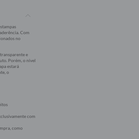
 estampas
 aderência. Com
sionados no
transparente e
to. Porém, o nível
apa estará
te, o
eitos
 exclusivamente com
compra, como