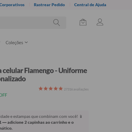
 Corporativos
Rastrear Pedido
Central de Ajuda
Coleções
 celular Flamengo - Uniforme
onalizado
27316
avaliações
OFF
lidade e estampas que combinam com você! 📱
1
— adicione 2 capinhas ao carrinho e o
mático.