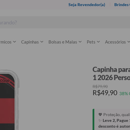
Seja Revendedor(a)
Brindes
rmicos
Capinhas
Bolsas e Malas
Pets
Acessórios
Capinha para
1 2026 Pers
R$79,90
R$49,90
38% 
💖 Proteção, qua
✨
Leve 2, Pague 
desconto é auto