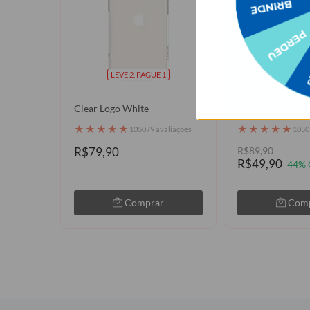
LEVE 2, PAGUE 1
LEVE 2, P
Clear Logo White
Ramos Laterais
★
★
★
★
★
★
★
★
★
★
105079 avaliações
1050
R$79,90
R$89,90
R$49,90
44% 
Comprar
Com