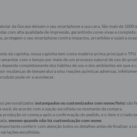
elular da Gocase deixam o seu smartphone a sua cara. São mais de 1000
idas com alta qualidade de impressão, garantindo cores vivas e completa
do, protegem o seu smartphone contra impactos, arranhões e sujeira oca
nto da capinha, nossa capinha tem como matéria-prima principal o TPU 
e amarelar com o tempo por meio de um processo natural de uso do produ
 depende completamente dos hábitos de uso e dos ambientes em que a c
a por mudanças de temperatura e/ou reações químicas adversas, infelizmen
roduto pode vir a acontecer.
os personalizados (
estampados ou customizados com nome/foto
) são f
a você, de acordo com a opção escolhida no momento da compra.
ue a produção só começa após a confirmação do pedido, e o item é criado
nada,
mesmo quando não há customização com nome
.
r importante conferir com atenção todos os detalhes antes de finalizar a 
variações escolhidas.