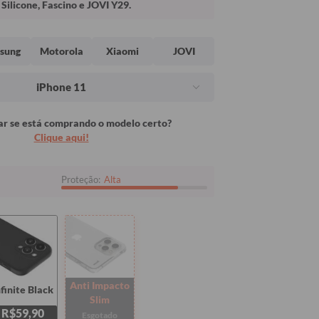
Silicone, Fascino e JOVI Y29.
sung
Motorola
Xiaomi
JOVI
iPhone 11
r se está comprando o modelo certo?
Clique aqui!
Proteção:
Alta
Anti Impacto
nfinite Black
Slim
R$59,90
Esgotado