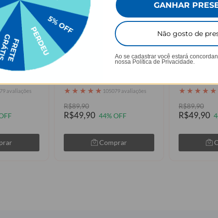
GANHAR PRES
Não gosto de pre
AGUE 1
LEVE 2, PAGUE 1
LEVE 
Ao se cadastrar você estará concorda
nossa
Política de Privacidade.
Safari Glam
Floral Scrap
★
★
★
★
★
★
★
★
★
★
79 avaliações
105079 avaliações
R$89,90
R$89,90
R$49,90
R$49,90
OFF
44% OFF
4
prar
Comprar