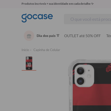
Produtos incríveis + sua identidade em cada detalhe ✨
Dia dos pais 👔
OUTLET até 50% OFF
Té
Início
Capinha de Celular