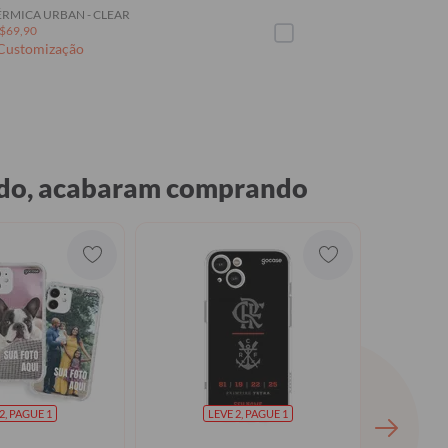
RMICA URBAN - CLEAR
$69,90
 Customização
ado, acabaram comprando
2, PAGUE 1
LEVE 2, PAGUE 1