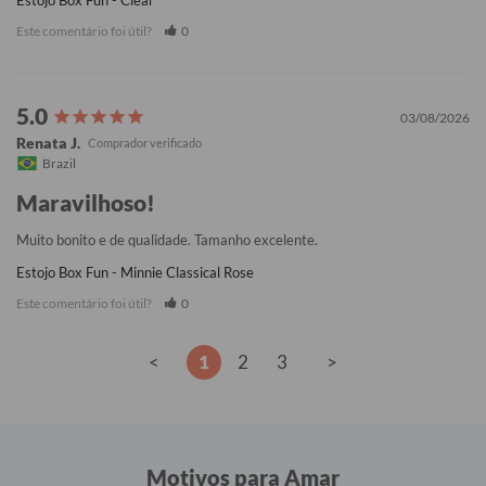
Estojo Box Fun - Clear
Este comentário foi útil?
0
03/08/2026
Renata J.
Brazil
Maravilhoso!
Muito bonito e de qualidade. Tamanho excelente.
Estojo Box Fun - Minnie Classical Rose
Este comentário foi útil?
0
<
1
2
3
>
Motivos para Amar