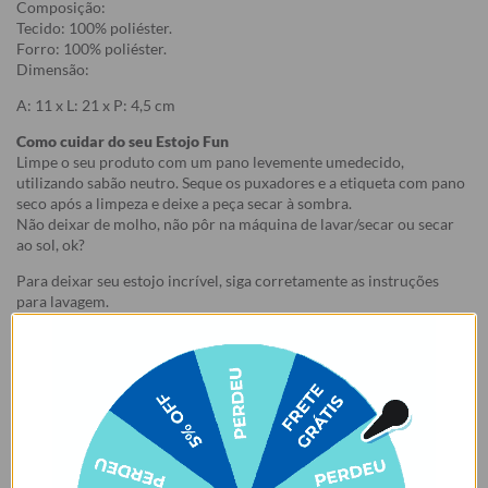
Composição:
Tecido: 100% poliéster.
Forro: 100% poliéster.
Dimensão:
A: 11 x L: 21 x P: 4,5 cm
Como cuidar do seu Estojo Fun
Limpe o seu produto com um pano levemente umedecido,
utilizando sabão neutro. Seque os puxadores e a etiqueta com pano
seco após a limpeza e deixe a peça secar à sombra.
Não deixar de molho, não pôr na máquina de lavar/secar ou secar
ao sol, ok?
Para deixar seu estojo incrível, siga corretamente as instruções
para lavagem.
Garantia:
Arrependimento
- Os nossos produtos personalizados (
estampados ou
customizados com nome/foto
) são feitos especialmente para você,
de acordo com a opção escolhida no momento da compra.
- Isso significa que a produção só começa após a confirmação do
pedido, e o item é criado exclusivamente com a estampa