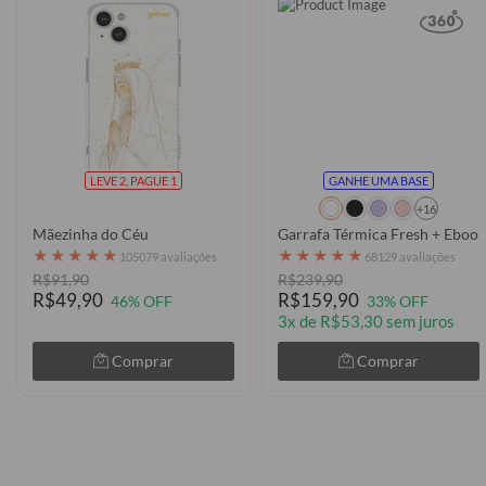
LEVE 2, PAGUE 1
GANHE UMA BASE
+16
Mãezinha do Céu
Garrafa Térmica Fresh + Ebook
★
★
★
★
★
★
★
★
★
★
105079 avaliações
68129 avaliações
R$91,90
R$239,90
R$49,90
R$159,90
46% OFF
33% OFF
3x de R$53,30 sem juros
Comprar
Comprar