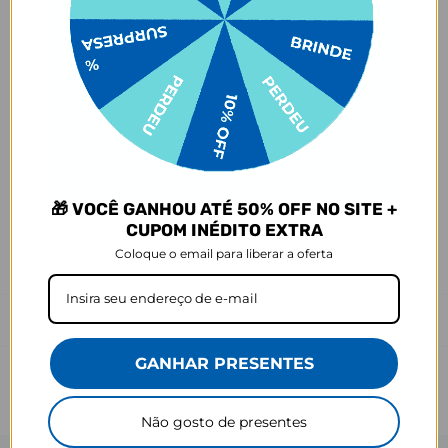
selecionada,
mesmo quando não há customização com nome
.
- Por isso, é super importante conferir com atenção todos os
detalhes antes de finalizar a compra, como modelo, estampa e
variações escolhidas.
- Após o início da produção,
não é possível realizar
cancelamentos ou alterações
, pois o produto não pode retornar
ao estoque.
Defeito
- O produto tem uma garantia de 90 dias contra defeitos de
🎁 VOCÊ GANHOU ATÉ 50% OFF NO SITE +
fabricação, costura e montagem, e 6 meses contra defeitos de
personalização.
CUPOM INÉDITO EXTRA
*A imagem do produto é ilustrativa e pode variar de tonalidade e
Coloque o email para liberar a oferta
cor de acordo com a configuração de cada tela.
Prazo de Postagem
GANHAR PRESENTES
Não gosto de presentes