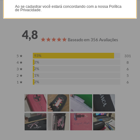
Ao se cadastrar você estará concordando com a nossa
Política
de Privacidade.
Opinião dos consumidores
4,8
Baseado em 356 Avaliações
93%
5 ★
331
2%
4 ★
8
2%
3 ★
6
1%
2 ★
5
2%
1 ★
6