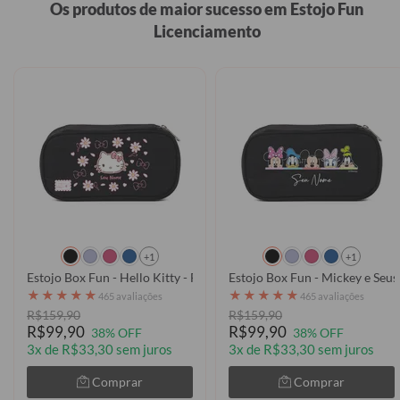
Os produtos de maior sucesso em Estojo Fun
Licenciamento
+1
+1
Estojo Box Fun - Hello Kitty - Floral Cute
Estojo Box Fun - Mickey e Seus
★
★
★
★
★
★
★
★
★
★
465 avaliações
465 avaliações
R$159,90
R$159,90
R$99,90
R$99,90
38% OFF
38% OFF
3x de R$33,30 sem juros
3x de R$33,30 sem juros
Comprar
Comprar