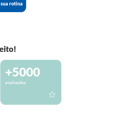
 sua rotina
eito!
+5000
avaliações