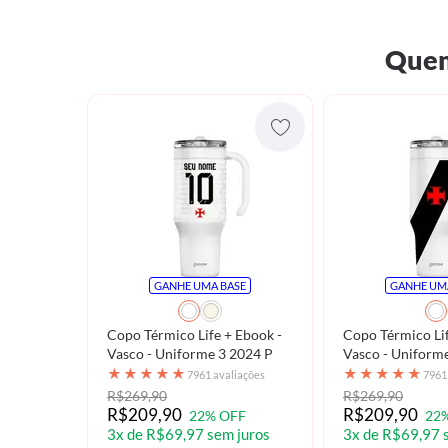
Quem
GANHE UMA BASE
GANHE UM
Copo Térmico Life + Ebook -
Copo Térmico Lif
Vasco - Uniforme 3 2024 P
Vasco - Uniform
★
★
★
★
★
★
★
★
★
★
7961 avaliações
7961
R$269,90
R$269,90
R$209,90
R$209,90
22% OFF
22
3x de R$69,97 sem juros
3x de R$69,97 