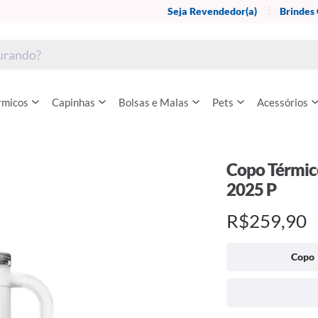
Seja Revendedor(a)
Brindes
rmicos
Capinhas
Bolsas e Malas
Pets
Acessórios
Copo Térmico
2025 P
R$259,90
Copo