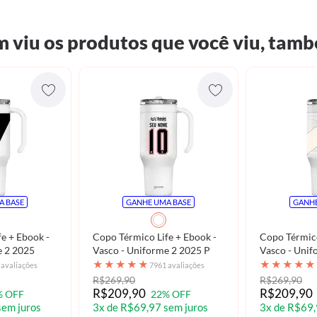
 viu os produtos que você viu, tamb
A BASE
GANHE UMA BASE
GANHE
e + Ebook -
Copo Térmico Life + Ebook -
Copo Térmico
e 2 2025
Vasco - Uniforme 2 2025 P
Vasco - Unif
★
★
★
★
★
★
★
★
★
★
 avaliações
7961 avaliações
R$269,90
R$269,90
R$209,90
R$209,90
% OFF
22% OFF
sem juros
3x de R$69,97 sem juros
3x de R$69,