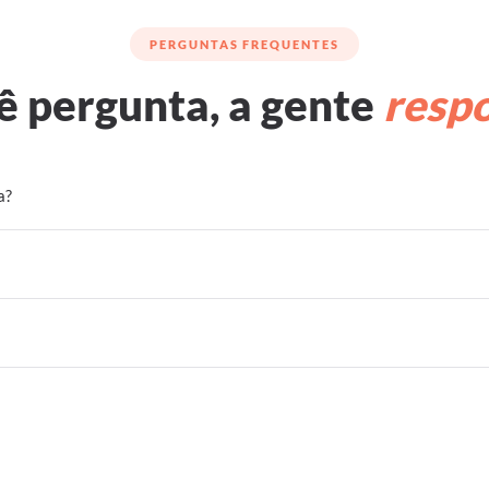
PERGUNTAS FREQUENTES
ê pergunta, a gente
resp
a?