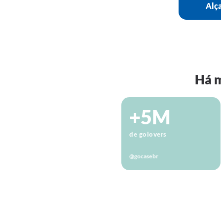
Alça
Há m
+5M
de golovers
@gocasebr