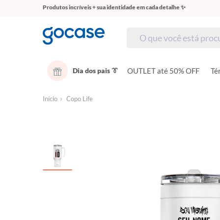
Produtos incríveis + sua identidade em cada detalhe ✨
Dia dos pais 👔
OUTLET até 50% OFF
Té
Início
Copo Life