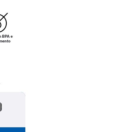
m BPA e
amento
.