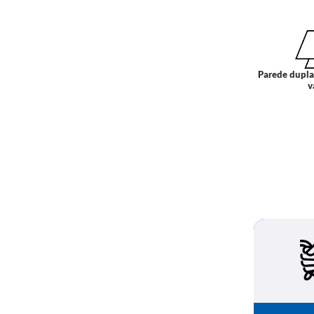
Parede dupla
v