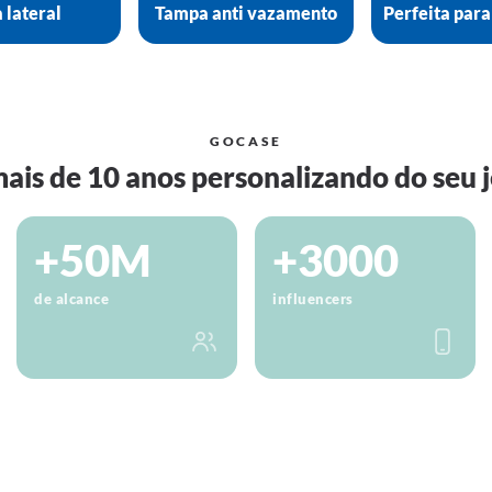
 lateral
Tampa anti vazamento
Perfeita para
GOCASE
ais de 10 anos personalizando do seu j
+50M
+3000
de alcance
influencers