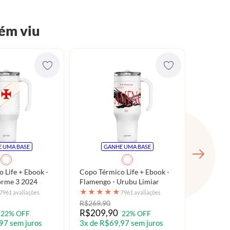
ém viu
 UMA BASE
GANHE UMA BASE
 Life + Ebook -
Copo Térmico Life + Ebook -
Copo Tér
orme 3 2024
Flamengo - Urubu Limiar
Ebook - 
360º
★
★
★
★
★
★
★
★
7961 avaliações
7961 avaliações
R$269,90
R$189,9
R$209,90
R$119,
22% OFF
22% OFF
97 sem juros
3x de R$69,97 sem juros
3x de R$