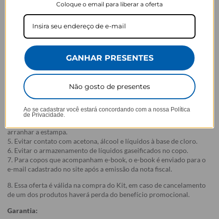
Coloque o email para liberar a oferta
minutos**
- OBS: Não acompanha tampa, disponível para venda
separadamente
Como cuidar do seu Copo Térmico
GANHAR PRESENTES
1. Lavar o produto antes do primeiro uso;
2. Não colocar o produto na geladeira ou no congelador, isso pode
danificá-lo. Recomenda-se pré-aquecer ou pré-resfriar o copo com
Não gosto de presentes
água antes de colocar o conteúdo, para mais tempo de conservação.
3. Lave à mão. Não colocar na lava-louças. Não usar esponjas muito
Ao se cadastrar você estará concordando com a nossa
Política
abrasivas ao lavar, risco de arranhar a estampa.
de Privacidade.
4. Evitar contato com objetos pontiagudos e ásperos com risco de
arranhar a estampa.
5. Evitar contato com acetona, álcool e líquidos à base de cloro.
6. Evitar o armazenamento de líquidos gaseificados no copo.
7. Para copos que acompanham e-book, o e-book é enviado para o
e-mail cadastrado no site após a emissão da nota fiscal.
8. Essa oferta é válida na compra do Kit, em caso de cancelamento
de um dos produtos haverá perda do benefício promocional.
Garantia: