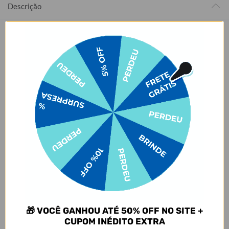
Descrição
Café frio e cerveja quente nunca mais! O Copo Térmico Vibe
comporta até 470ml e mantém sua bebida quente por até 45
minutos e fria por até 4 horas. Seu novo companheiro para aquele
churrasco no fim de semana, ou cafézinho no fim de tarde, seja qual
for a ocasião, seu Copo Térmico vai deixar tudo mais gostoso.
Agora vem a melhor parte: está disponível em várias estampas que
agradam desde os minimalistas até os pais de pets e amantes de
futebol. E claro, isso tudo sem mencionar todos os personagens
mais amados que fazem parte do nosso portfólio.
Quer uma dica? Para manter sua bebida ainda mais gelada,
recomendamos colocar gelo dentro do copo.
Dimensões e Composição
- Capacidade: 470ml
- Composição: Aço inoxidável 304 (aço inoxidável 18/8)
- Dimensões: 16x9,3 cm
- Parede dupla isolada a vácuo
🎁 VOCÊ GANHOU ATÉ 50% OFF NO SITE +
- Frasco livre de BPA
CUPOM INÉDITO EXTRA
- Mantém o conteúdo **frio por até 4 horas**, **quente por até 45