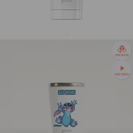
Copo Térmico + Ebook - Lilo & Stitch - Stitch
Escorregadio
VER EM 3D
R$209,90
R$129,90
38% OFF
3x de R$43,30 sem juros
VER VÍDEO
⚠️ ATENÇÃO ⚠️ ESTOQUE LIMITADO!
SEU NOME
Esse copo térmico está com estoque limitado! Garanta
agora o presente de Dia dos Pais antes que acabe!
Este produto não acompanha tampa, disponível para compra
separadamente
aqui.