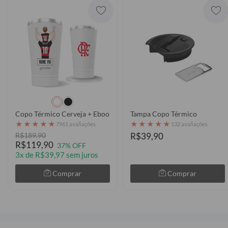
Copo Térmico Cerveja + Ebook - Flamengo - Pai Torcedor 2026
Tampa Copo Térmico
★
★
★
★
★
★
★
★
★
★
7961 avaliações
132 avaliações
R$189,90
R$39,90
R$119,90
37% OFF
3x de R$39,97 sem juros
Comprar
Comprar