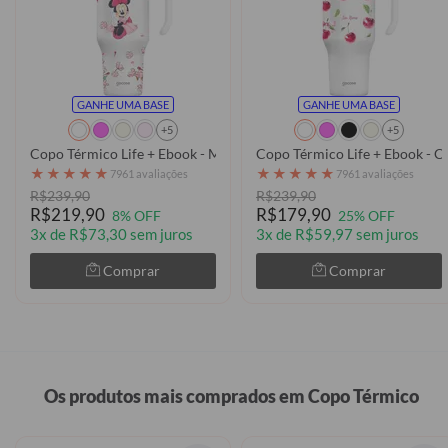
GANHE UMA BASE
GANHE UMA BASE
+5
+5
Copo Térmico Life + Ebook - Mickey & Amigos - Classical Rose
Copo Térmico Life + Ebook - 
★
★
★
★
★
★
★
★
★
★
7961 avaliações
7961 avaliações
R$239,90
R$239,90
R$219,90
R$179,90
8% OFF
25% OFF
3x de R$73,30 sem juros
3x de R$59,97 sem juros
Comprar
Comprar
Os produtos mais comprados em Copo Térmico