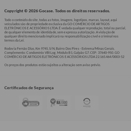
Copyright © 2026 Gocase. Todos os direitos reservados.
Todo o conteúdo do site, todas as fotos, imagens, logotipos, marcas, layout, aqui
veículados são de propriedade exclusiva da GO COMÉRCIO DE ARTIGOS
ELETRÔNICOS E ACESSÓRIOS LTDA. É vedada qualquer reprodução, total ou parcial,
de qualquer elemento de identidade, sem expressa autorização. A violação de
qualquer direito mencionado implicará na responsabilização cível e criminal nos
termos da Lei.
Rodovia Fernão Dias, Km 9745, S/N, Bairro Dos Pires - Extrema/Minas Gerais.
Complemento: Condomínio VBI Log, Módulo B1, Galpão G7. CEP: 37640-950. GO
COMÉRCIO DE ARTIGOS ELETRÔNICOS E ACESSÓRIOS LTDA 22.165.464/0003-52
Os preços dos produtos estão sujeitos a alteração sem aviso prévio.
Certificados de Segurança