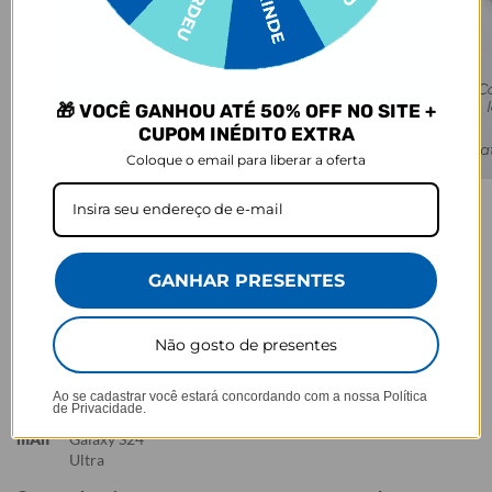
🎁 VOCÊ GANHOU ATÉ 50% OFF NO SITE +
CUPOM INÉDITO EXTRA
Coloque o email para liberar a oferta
Modelo
Aparelho
Capacidade
Nº de cargas
Tempo
da bateria
aproximadas
estimado de
carga*
10.000
iPhone 15
3.274 mAh
1,8x
~1h50min
GANHAR PRESENTES
mAh
10.000
Samsung
4.900 mAh
1,2x
~1h50min
mAh
Galaxy S24
Não gosto de presentes
Plus
20.000
iPhone 15
3.274 mAh
6,1x
~1h50min
mAh
Ao se cadastrar você estará concordando com a nossa
Política
de Privacidade.
20.000
Samsung
5.000 mAh
4,0x
~1h50min
mAh
Galaxy S24
Ultra